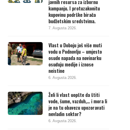
javnih resursa za izbornu
kampanju. I protuzakonitu
kupovinu podrške birača
budžetskim sredstvima.
7. Avgusta 2026.
Vlast u Doboju još više muti
vodu u Podnovlju – umjesto
osude napada na novinarku
osuđuju medije i iznose
neistine
6. Avgusta 2026.
Želi li vlast uopšte da štiti
vode, šume, vazduh,… i mora li
je na tu obavezu upozoravati
nevladin sektor?
6. Avgusta 2026.