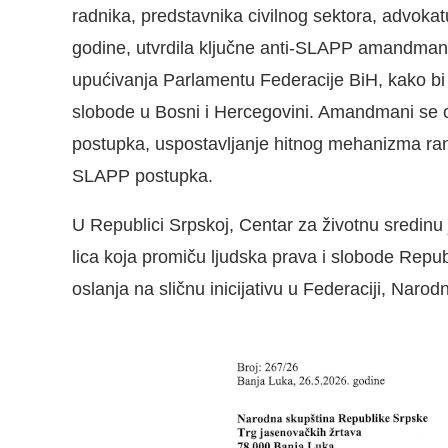
radnika, predstavnika civilnog sektora, advokat
godine, utvrdila ključne anti-SLAPP amandmane 
upućivanja Parlamentu Federacije BiH, kako bi s
slobode u Bosni i Hercegovini. Amandmani se 
postupka, uspostavljanje hitnog mehanizma ran
SLAPP postupka.
U Republici Srpskoj, Centar za životnu sredinu 
lica koja promiču ljudska prava i slobode Republ
oslanja na sličnu inicijativu u Federaciji, Naro