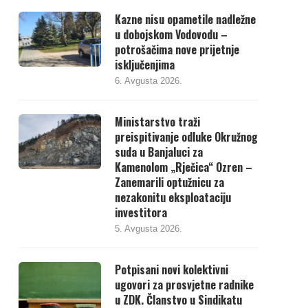
Kazne nisu opametile nadležne
u dobojskom Vodovodu –
potrošačima nove prijetnje
isključenjima
6. Avgusta 2026.
Ministarstvo traži
preispitivanje odluke Okružnog
suda u Banjaluci za
Kamenolom „Rječica“ Ozren –
Zanemarili optužnicu za
nezakonitu eksploataciju
investitora
5. Avgusta 2026.
Potpisani novi kolektivni
ugovori za prosvjetne radnike
u ZDK. Članstvo u Sindikatu