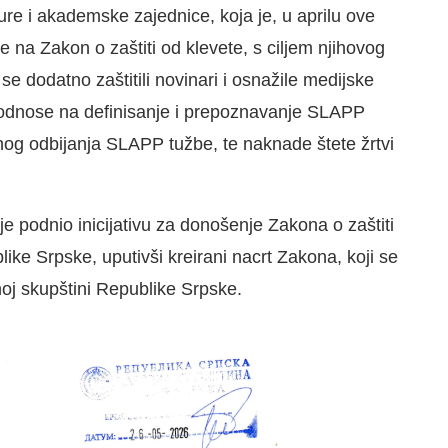
ure i akademske zajednice, koja je, u aprilu ove
na Zakon o zaštiti od klevete, s ciljem njihovog
e dodatno zaštitili novinari i osnažile medijske
odnose na definisanje i prepoznavanje SLAPP
og odbijanja SLAPP tužbe, te naknade štete žrtvi
je podnio inicijativu za donošenje Zakona o zaštiti
ike Srpske, uputivši kreirani nacrt Zakona, koji se
dnoj skupštini Republike Srpske.