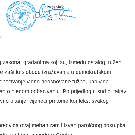
g zakona, građanima koji su, između ostalog, tuženi
že zaštitu slobode izražavanja u demokratskom
odbacivanje vidno neosnovane tužbe, kao vida
ao o njenom odbacivanju. Po prijedlogu, sud bi takav
vno pitanje, cijeneći pri tome kontekst svakog
predviđa ovaj mehanizam i izvan parničnog postupka,
boda građana, navode iz Centra: