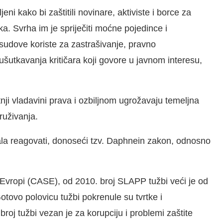
ni kako bi zaštitili novinare, aktiviste i borce za
a. Svrha im je spriječiti moćne pojedince i
sudove koriste za zastrašivanje, pravno
u ušutkavanja kritičara koji govore u javnom interesu,
nji vladavini prava i ozbiljnom ugrožavaju temeljna
ruživanja.
ala reagovati, donoseći tzv. Daphnein zakon, odnosno
Evropi (CASE), od 2010. broj SLAPP tužbi veći je od
Gotovo polovicu tužbi pokrenule su tvrtke i
 broj tužbi vezan je za korupciju i problemi zaštite