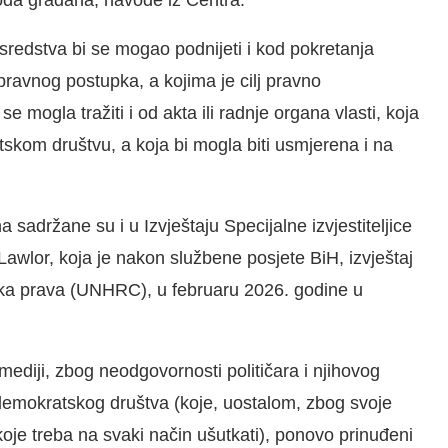
sredstva bi se mogao podnijeti i kod pokretanja
pravnog postupka, a kojima je cilj pravno
e mogla tražiti i od akta ili radnje organa vlasti, koja
tskom društvu, a koja bi mogla biti usmjerena i na
adržane su i u Izvještaju Specijalne izvjestiteljice
Lawlor, koja je nakon službene posjete BiH, izvještaj
ska prava (UNHRC), u februaru 2026. godine u
mediji, zbog neodgovornosti političara i njihovog
mokratskog društva (koje, uostalom, zbog svoje
 koje treba na svaki način ušutkati), ponovo prinuđeni