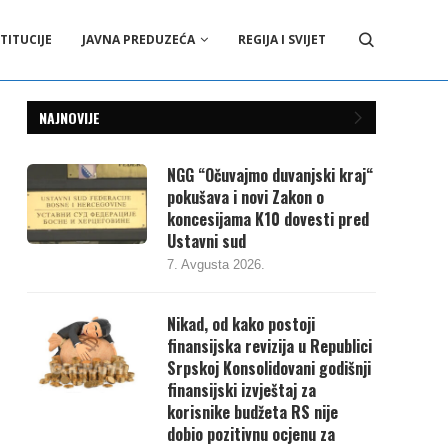
TITUCIJE
JAVNA PREDUZEĆA
REGIJA I SVIJET
NAJNOVIJE
NGG “Očuvajmo duvanjski kraj“
pokušava i novi Zakon o
koncesijama K10 dovesti pred
Ustavni sud
7. Avgusta 2026.
Nikad, od kako postoji
finansijska revizija u Republici
Srpskoj Konsolidovani godišnji
finansijski izvještaj za
korisnike budžeta RS nije
dobio pozitivnu ocjenu za