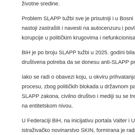
životne sredine.
Problem SLAPP tužbi sve je prisutniji i u Bosni i
nastoji zastrašiti i navesti na autocenzuru i po
korupcije u političkim krugovima i nefunkcionis
BiH je po broju SLAPP tužbi u 2025. godini bila
društvena potreba da se donesu anti-SLAPP pr
Iako se radi o obavezi koju, u okviru prihvata
procesu, zbog političkih blokada u državnom par
SLAPP zakona, civilno društvo i mediji su se t
na entitetskom nivou.
U Federaciji BiH, na inicijativu portala Valter i
istraživačko novinarstvo SKIN, formirana je ra