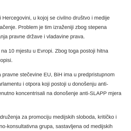
 Hercegovini, u kojoj se civilno društvo i medije
vlačenje. Problem je tim izraženiji zbog stepena
anja pravne države i vladavine prava.
 na 10 mjestu u Evropi. Zbog toga postoji hitna
opisi.
nja pravne stečevine EU, BiH ima u predpristupnom
lamentu i otpora koji postoji u donošenju anti-
renutno koncentrisali na donošenje anti-SLAPP mjera
 Udruženja za promociju medijskih sloboda, kritičko i
dno-konsultativna grupa, sastavljena od medijskih