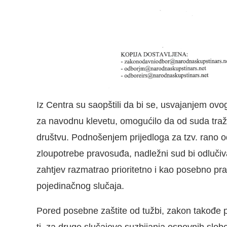
Iz Centra su saopštili da bi se, usvajanjem ovo
za navodnu klevetu, omogućilo da od suda tra
društvu. Podnošenjem prijedloga za tzv. rano 
zloupotrebe pravosuđa, nadležni sud bi odlučiv
zahtjev razmatrao prioritetno i kao posebno pra
pojedinačnog slučaja.
Pored posebne zaštite od tužbi, zakon takođe 
tj. za druge slučajeve suzbijanja osnovnih slo