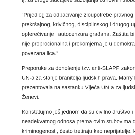
“Prijedlog za odbacivanje zloupotrebe pravnog 
prekršajnog, krivičnog, disciplinskog i drugog u
opterećivanje i autocenzura građana. Zaštita bi s
nije proprocionalna i prekomjerna je u demokra
povezana lica.”
Preporuke za donošenje tzv. anti-SLAPP zakona s
UN-a za stanje branitelja ljudskih prava, Marry 
prezentovala na sastanku Vijeća UN-a za ljud
Ženevi.
Konstatujmo još jednom da su civilno društvo i 
neadekvatnog odnosa prema ovim stubovima de
kriminogenosti, često tretiraju kao neprijatelje,