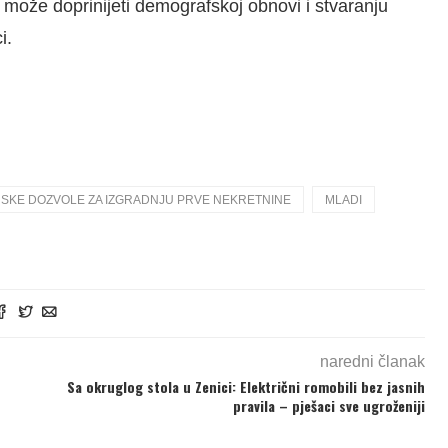
a može doprinijeti demografskoj obnovi i stvaranju
i.
VINSKE DOZVOLE ZA IZGRADNJU PRVE NEKRETNINE
MLADI
naredni članak
Sa okruglog stola u Zenici: Električni romobili bez jasnih
pravila – pješaci sve ugroženiji