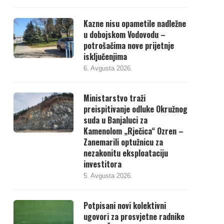
Kazne nisu opametile nadležne
u dobojskom Vodovodu –
potrošačima nove prijetnje
isključenjima
6. Avgusta 2026.
Ministarstvo traži
preispitivanje odluke Okružnog
suda u Banjaluci za
Kamenolom „Rječica“ Ozren –
Zanemarili optužnicu za
nezakonitu eksploataciju
investitora
5. Avgusta 2026.
Potpisani novi kolektivni
ugovori za prosvjetne radnike