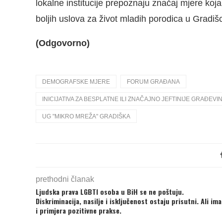
lokalne institucije prepoznaju značaj mjere koj
boljih uslova za život mladih porodica u Gradišc
(Odgovorno)
DEMOGRAFSKE MJERE
FORUM GRAĐANA
INICIJATIVA ZA BESPLATNE ILI ZNAČAJNO JEFTINIJE GRAĐE
UG "MIKRO MREŽA" GRADIŠKA
prethodni članak
Ljudska prava LGBTI osoba u BiH se ne poštuju.
Diskriminacija, nasilje i isključenost ostaju prisutni. Ali ima
i primjera pozitivne prakse.