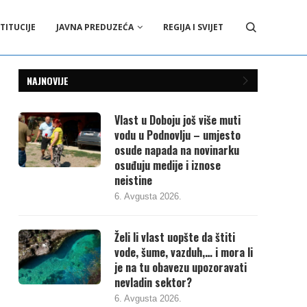
TITUCIJE
JAVNA PREDUZEĆA
REGIJA I SVIJET
NAJNOVIJE
Vlast u Doboju još više muti
vodu u Podnovlju – umjesto
osude napada na novinarku
osuđuju medije i iznose
neistine
6. Avgusta 2026.
Želi li vlast uopšte da štiti
vode, šume, vazduh,… i mora li
je na tu obavezu upozoravati
nevladin sektor?
6. Avgusta 2026.