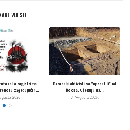
ANE VIJESTI
NGG “Za Plan”: Inspektorat RS je
Eko aktivisti izražavaju sumn
potvrdio da...
iskrenost vlasti. Uzorke...
31. Jula 2026.
31. Jula 2026.