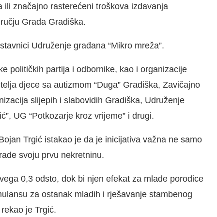
a ili značajno rasterećeni troškova izdavanja
dručju Grada Gradiška.
dstavnici Udruženje građana “Mikro mreža”.
 političkih partija i odbornike, kao i organizacije
itelja djece sa autizmom “Duga” Gradiška, Zavičajno
zacija slijepih i slabovidih Gradiška, Udruženje
, UG “Potkozarje kroz vrijeme” i drugi.
jan Trgić istakao je da je inicijativa važna ne samo
rade svoju prvu nekretninu.
vega 0,3 odsto, dok bi njen efekat za mlade porodice
mulansu za ostanak mladih i rješavanje stambenog
 rekao je Trgić.