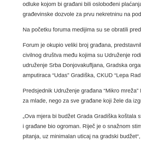
odluke kojom bi građani bili oslobođeni plaćanj
građevinske dozvole za prvu nekretninu na po
Na početku foruma medijima su se obratili pre
Forum je okupio veliki broj građana, predstavnike
civilnog društva među kojima su Udruženje rod
udruženje Srba Donjovakufljana, Gradska organi
amputiraca “Udas” Gradiška, CKUD “Lepa Radić”
Predsjednik Udruženje građana “Mikro mreža” Bo
za mlade, nego za sve građane koji žele da izg
„Ova mjera bi budžet Grada Gradiška koštala s
i građane bio ogroman. Riječ je o snažnom sti
pitanja, uz minimalan uticaj na gradski budžet“,