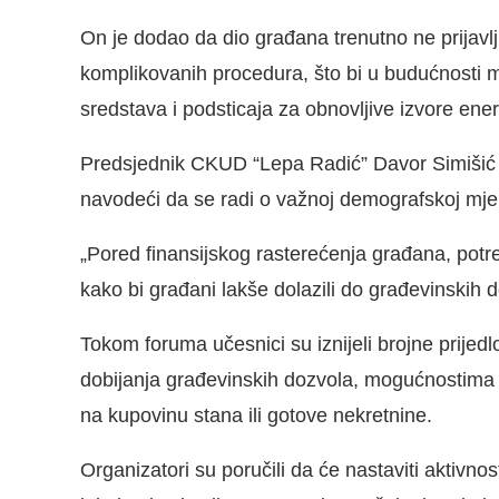
On je dodao da dio građana trenutno ne prijavlj
komplikovanih procedura, što bi u budućnosti mo
sredstava i podsticaja za obnovljive izvore ener
Predsjednik CKUD “Lepa Radić” Davor Simišić p
navodeći da se radi o važnoj demografskoj mje
„Pored finansijskog rasterećenja građana, potre
kako bi građani lakše dolazili do građevinskih d
Tokom foruma učesnici su iznijeli brojne prijed
dobijanja građevinskih dozvola, mogućnostima k
na kupovinu stana ili gotove nekretnine.
Organizatori su poručili da će nastaviti aktivno