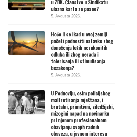
u ZDK. Članstvo u Sindikatu
ulazna karta za posao?
5. Avgusta 2026.
Hoće li se ikad u ovoj zemlji
početi podnositi ostavke zbog
donošenja loših nezakonitih
odluka ili zbog nerada i
tolerisanja ili stimulisanja
bezakonja?
5. Avgusta 2026.
U Podnovlju, osim policijskog
maltretiranja mještana, i
brutalni, primitivni, siledžijski,
mizogini napad na novinarku
pri njenom profesionalnom
obavljanju svojih radnih
obaveza, u javnom interesu