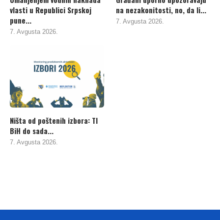
vlasti u Republici Srpskoj
na nezakonitosti, no, da li...
pune...
7. Avgusta 2026.
7. Avgusta 2026.
Ništa od poštenih izbora: TI
BiH do sada...
7. Avgusta 2026.