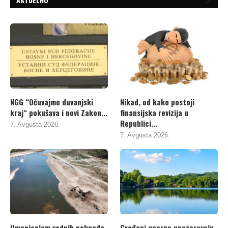
NGG “Očuvajmo duvanjski
Nikad, od kako postoji
kraj“ pokušava i novi Zakon...
finansijska revizija u
Republici...
7. Avgusta 2026.
7. Avgusta 2026.
Umanjenjem vodnih naknada
Građani uporno upozoravaju