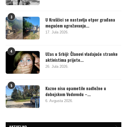
3
U Kruščici se nastavlja otpor građana
mogućem ugrožavanju...
17. Jula 2026.
4
Užas u Srbiji: Članovi vladajuće stranke
aktivistima prijete...
26. Jula 2026.
5
Kazne nisu opametile nadležne u
dobojskom Vodovodu –...
6. Avgusta 2026.
AKTUELNO