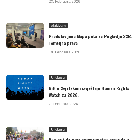
23. Februara 2026.
Aktivizam
Predstavljena Mapa puta za Poglavlje 23B:
Temeljna prava
19. Februara 2026.
U fokusu
BiH u Svjetskom izvještaju Human Rights
Watch za 2026.
7. Februara 2026.
U fokusu
Dug put do prve pravnosnažne presude u