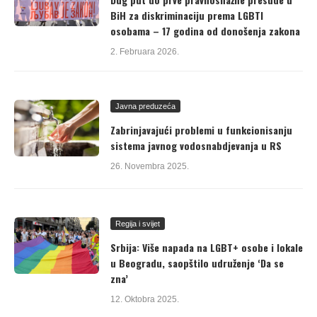
BiH za diskriminaciju prema LGBTI
osobama – 17 godina od donošenja zakona
2. Februara 2026.
Javna preduzeća
Zabrinjavajući problemi u funkcionisanju
sistema javnog vodosnabdjevanja u RS
26. Novembra 2025.
Regija i svijet
Srbija: Više napada na LGBT+ osobe i lokale
u Beogradu, saopštilo udruženje ‘Da se
zna’
12. Oktobra 2025.