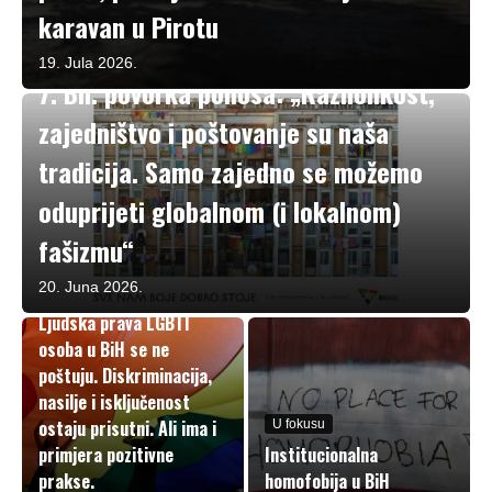
karavan u Pirotu
Aktivizam
19. Jula 2026.
7. Bh. povorka ponosa: „Raznolikost,
zajedništvo i poštovanje su naša
tradicija. Samo zajedno se možemo
oduprijeti globalnom (i lokalnom)
fašizmu“
20. Juna 2026.
Komentari i analize
Ljudska prava LGBTI
osoba u BiH se ne
poštuju. Diskriminacija,
nasilje i isključenost
ostaju prisutni. Ali ima i
U fokusu
primjera pozitivne
Institucionalna
prakse.
homofobija u BiH