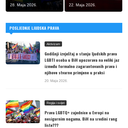
28. Maja 2026.
22. Maja 2026.
POSLJEDNJE LJUDSKA PRAVA
Aktivizam
Godišnji izvještaj o stanju ljudskih prava
LGBTI osoba u BiH upozorava na veliki jaz
između formalno zagarantovanih prava i
njihove stvarne primjene u praksi
20. Maja 2026.
Regija i svijet
Prava LGBTQ+ zajednice u Evropi na
nesigurnim nogama. BiH na sredini rang
liste???