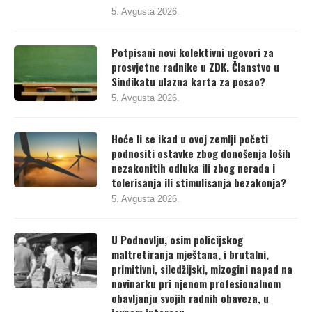
5. Avgusta 2026.
Potpisani novi kolektivni ugovori za
prosvjetne radnike u ZDK. Članstvo u
Sindikatu ulazna karta za posao?
5. Avgusta 2026.
Hoće li se ikad u ovoj zemlji početi
podnositi ostavke zbog donošenja loših
nezakonitih odluka ili zbog nerada i
tolerisanja ili stimulisanja bezakonja?
5. Avgusta 2026.
U Podnovlju, osim policijskog
maltretiranja mještana, i brutalni,
primitivni, siledžijski, mizogini napad na
novinarku pri njenom profesionalnom
obavljanju svojih radnih obaveza, u