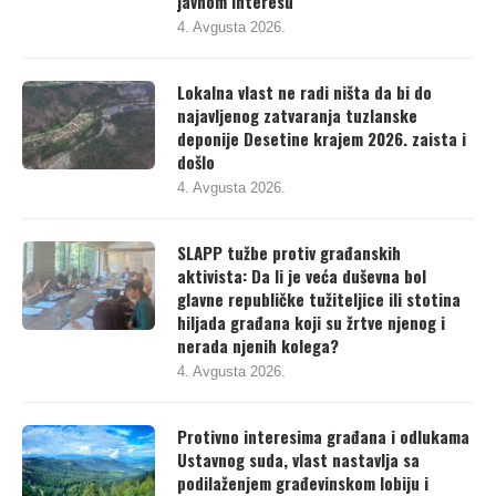
javnom interesu
4. Avgusta 2026.
Lokalna vlast ne radi ništa da bi do
najavljenog zatvaranja tuzlanske
deponije Desetine krajem 2026. zaista i
došlo
4. Avgusta 2026.
SLAPP tužbe protiv građanskih
aktivista: Da li je veća duševna bol
glavne republičke tužiteljice ili stotina
hiljada građana koji su žrtve njenog i
nerada njenih kolega?
4. Avgusta 2026.
Protivno interesima građana i odlukama
Ustavnog suda, vlast nastavlja sa
podilaženjem građevinskom lobiju i