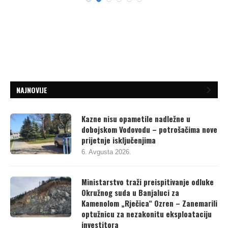
NAJNOVIJE
Kazne nisu opametile nadležne u
dobojskom Vodovodu – potrošačima nove
prijetnje isključenjima
6. Avgusta 2026.
Ministarstvo traži preispitivanje odluke
Okružnog suda u Banjaluci za
Kamenolom „Rječica“ Ozren – Zanemarili
optužnicu za nezakonitu eksploataciju
investitora