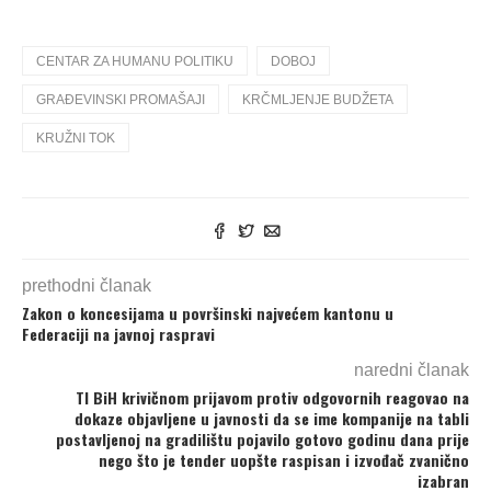
CENTAR ZA HUMANU POLITIKU
DOBOJ
GRAĐEVINSKI PROMAŠAJI
KRČMLJENJE BUDŽETA
KRUŽNI TOK
prethodni članak
Zakon o koncesijama u površinski najvećem kantonu u
Federaciji na javnoj raspravi
naredni članak
TI BiH krivičnom prijavom protiv odgovornih reagovao na
dokaze objavljene u javnosti da se ime kompanije na tabli
postavljenoj na gradilištu pojavilo gotovo godinu dana prije
nego što je tender uopšte raspisan i izvođač zvanično
izabran