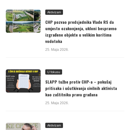
Aktivizam
CHP pozvao predsjednika Vlade RS da
umjesto ozakonjenja, ukloni bespravno
izgrađene objekte u velikim koritima
vodotoka
25. Maja 2026.
U fokusu
SLAPP tužbe protiv CHP-a – pokušaj
pritisaka i ućutkivanja civilnih aktivista
kao zaštitnika prava građana
25. Maja 2026.
Aktivizam