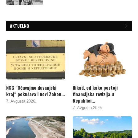
AKTUELNO
NGG “Očuvajmo duvanjski
Nikad, od kako postoji
kraj“ pokušava i novi Zakon...
finansijska revizija u
Republici...
7. Avgusta 2026.
7. Avgusta 2026.