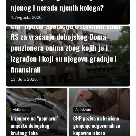
njenog i nerada njenih kolega?
Aktivizam
4. Avgusta 2026.
CHP uputio apelaciju Ustavnom sudu
RS za vraćanje dobojskog Doma
penzionera onima zbog kojih je i
izgrađen i koji su njegovu gradnju i
finansirali
13. Jula 2026.
Aktivizam
Aktivizam
Inženjere na “popravni”
CHP poziva na krivično
umjesto dobojskog
gonjenje odgovornih za
kružnog toka
kupovinu izbora