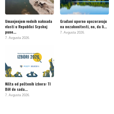
Umanjenjem vodnih naknada
Građani uporno upozoravaju
vlasti u Republici Srpskoj
na nezakonitosti, no, da li...
pune...
7. Avgusta 2026.
7. Avgusta 2026.
Ništa od poštenih izbora: TI
BiH do sada...
7. Avgusta 2026.