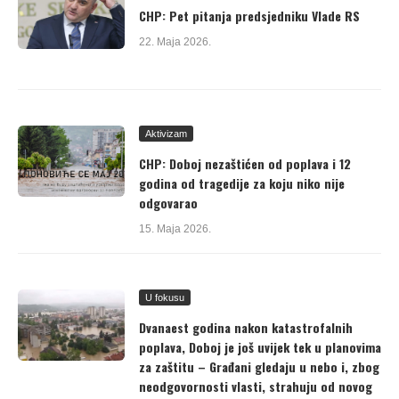
CHP: Pet pitanja predsjedniku Vlade RS
22. Maja 2026.
Aktivizam
CHP: Doboj nezaštićen od poplava i 12
godina od tragedije za koju niko nije
odgovarao
15. Maja 2026.
U fokusu
Dvanaest godina nakon katastrofalnih
poplava, Doboj je još uvijek tek u planovima
za zaštitu – Građani gledaju u nebo i, zbog
neodgovornosti vlasti, strahuju od novog