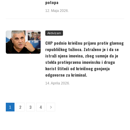
potopa
12. Maja 2026.
Aktivizam
CHP podnio krivičnu prijavu protiv glavnog
republičkog tužioca. Zatraženo je i da se
istraži njena imovina, zbog sumnje da je
stekla protivpravnu imovinsku i drugu
korist štiteći od krivičnog gonjenja
odgovorne za kriminal.
14. Aprila 2026.
2
3
4
1