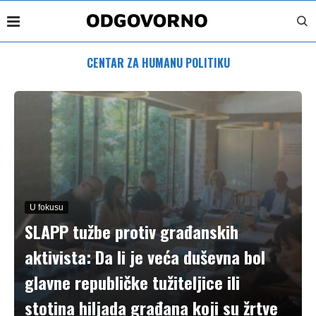
CENTAR ZA HUMANU POLITIKU
U fokusu
SLAPP tužbe protiv građanskih
aktivista: Da li je veća duševna bol
glavne republičke tužiteljice ili
stotina hiljada građana koji su žrtve