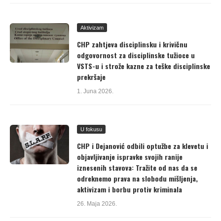
Aktivizam
CHP zahtjeva disciplinsku i krivičnu
odgovornost za disciplinske tužioce u
VSTS-u i strože kazne za teške disciplinske
prekršaje
1. Juna 2026.
U fokusu
CHP i Dejanović odbili optužbe za klevetu i
objavljivanje ispravke svojih ranije
iznesenih stavova: Tražite od nas da se
odreknemo prava na slobodu mišljenja,
aktivizam i borbu protiv kriminala
26. Maja 2026.