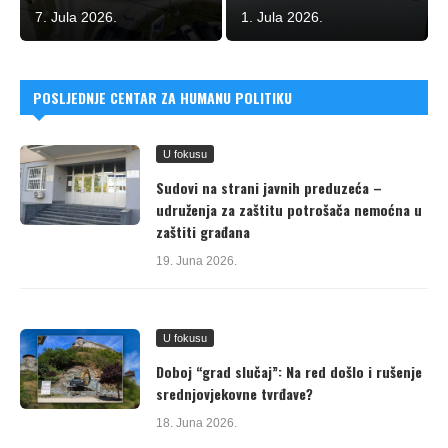
7. Jula 2026.
1. Jula 2026.
POSLJEDNJE CENTAR ZA HUMANU POLITIKU
U fokusu
Sudovi na strani javnih preduzeća –
udruženja za zaštitu potrošača nemoćna u
zaštiti građana
19. Juna 2026.
U fokusu
Doboj “grad slučaj”: Na red došlo i rušenje
srednjovjekovne tvrđave?
18. Juna 2026.