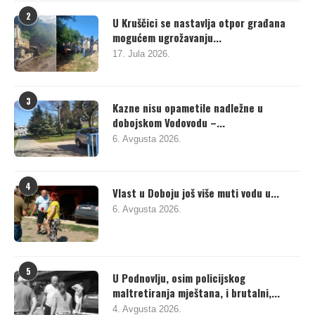
2
U Kruščici se nastavlja otpor građana
mogućem ugrožavanju...
17. Jula 2026.
3
Kazne nisu opametile nadležne u
dobojskom Vodovodu –...
6. Avgusta 2026.
4
Vlast u Doboju još više muti vodu u...
6. Avgusta 2026.
5
U Podnovlju, osim policijskog
maltretiranja mještana, i brutalni,...
4. Avgusta 2026.