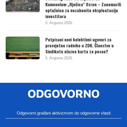
Okružnog suda u Banjaluci za
Kamenolom „Rječica“ Ozren – Zanemarili
optužnicu za nezakonitu eksploataciju
investitora
5. Avgusta 2026.
Potpisani novi kolektivni ugovori za
prosvjetne radnike u ZDK. Članstvo u
Sindikatu ulazna karta za posao?
5. Avgusta 2026.
Odgovorni građani aktivizmom do odgovorne vlasti