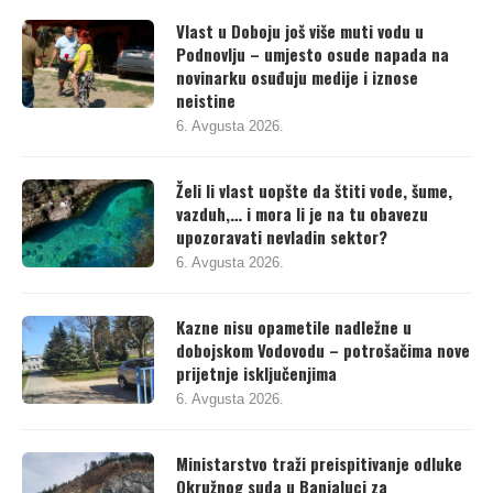
Vlast u Doboju još više muti vodu u
Podnovlju – umjesto osude napada na
novinarku osuđuju medije i iznose
neistine
6. Avgusta 2026.
Želi li vlast uopšte da štiti vode, šume,
vazduh,… i mora li je na tu obavezu
upozoravati nevladin sektor?
6. Avgusta 2026.
Kazne nisu opametile nadležne u
dobojskom Vodovodu – potrošačima nove
prijetnje isključenjima
6. Avgusta 2026.
Ministarstvo traži preispitivanje odluke