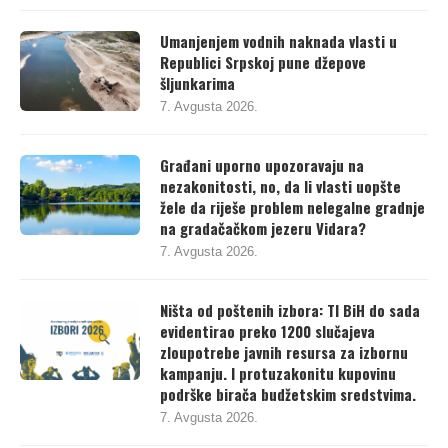
Umanjenjem vodnih naknada vlasti u
Republici Srpskoj pune džepove
šljunkarima
7. Avgusta 2026.
Građani uporno upozoravaju na
nezakonitosti, no, da li vlasti uopšte
žele da riješe problem nelegalne gradnje
na gradačačkom jezeru Vidara?
7. Avgusta 2026.
Ništa od poštenih izbora: TI BiH do sada
evidentirao preko 1200 slučajeva
zloupotrebe javnih resursa za izbornu
kampanju. I protuzakonitu kupovinu
podrške birača budžetskim sredstvima.
7. Avgusta 2026.