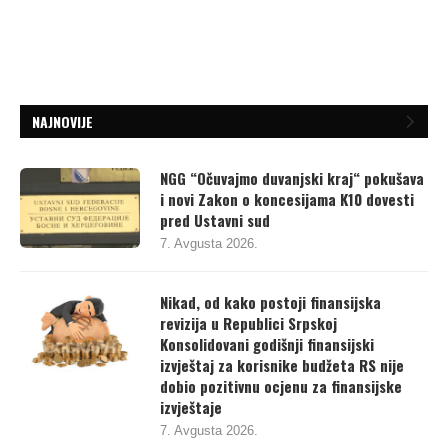
NAJNOVIJE
NGG “Očuvajmo duvanjski kraj“ pokušava
i novi Zakon o koncesijama K10 dovesti
pred Ustavni sud
7. Avgusta 2026.
Nikad, od kako postoji finansijska
revizija u Republici Srpskoj
Konsolidovani godišnji finansijski
izvještaj za korisnike budžeta RS nije
dobio pozitivnu ocjenu za finansijske
izvještaje
7. Avgusta 2026.