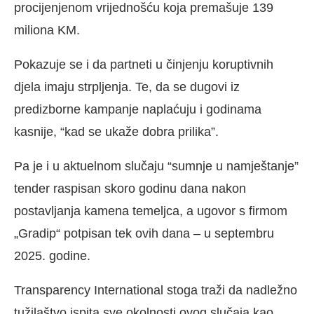
procijenjenom vrijednošću koja premašuje 139
miliona KM.
Pokazuje se i da partneti u činjenju koruptivnih
djela imaju strpljenja. Te, da se dugovi iz
predizborne kampanje naplaćuju i godinama
kasnije, “kad se ukaže dobra prilika”.
Pa je i u aktuelnom slučaju “sumnje u namještanje”
tender raspisan skoro godinu dana nakon
postavljanja kamena temeljca, a ugovor s firmom
„Gradip“ potpisan tek ovih dana – u septembru
2025. godine.
Transparency International stoga traži da nadležno
tužilaštvo ispita sve okolnosti ovog slučaja kao