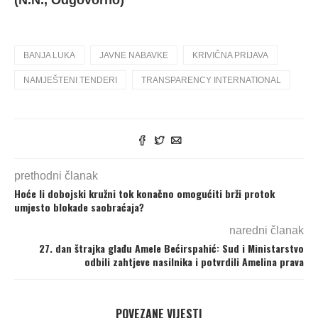
(N.N., Odgovorno)
BANJA LUKA
JAVNE NABAVKE
KRIVIČNA PRIJAVA
NAMJEŠTENI TENDERI
TRANSPARENCY INTERNATIONAL
prethodni članak
Hoće li dobojski kružni tok konačno omogućiti brži protok
umjesto blokade saobraćaja?
naredni članak
27. dan štrajka glađu Amele Bećirspahić: Sud i Ministarstvo
odbili zahtjeve nasilnika i potvrdili Amelina prava
POVEZANE VIJESTI