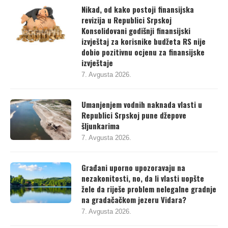
Nikad, od kako postoji finansijska
revizija u Republici Srpskoj
Konsolidovani godišnji finansijski
izvještaj za korisnike budžeta RS nije
dobio pozitivnu ocjenu za finansijske
izvještaje
7. Avgusta 2026.
Umanjenjem vodnih naknada vlasti u
Republici Srpskoj pune džepove
šljunkarima
7. Avgusta 2026.
Građani uporno upozoravaju na
nezakonitosti, no, da li vlasti uopšte
žele da riješe problem nelegalne gradnje
na gradačačkom jezeru Vidara?
7. Avgusta 2026.