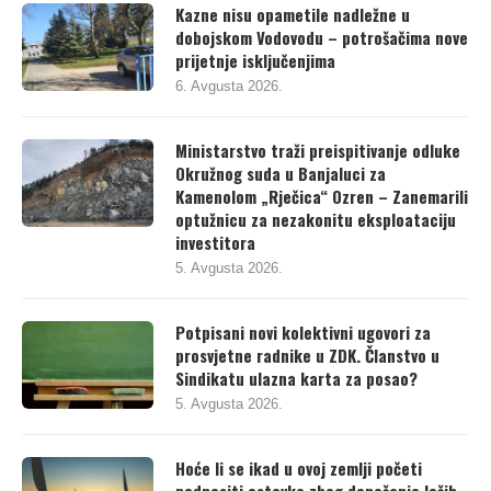
Kazne nisu opametile nadležne u
dobojskom Vodovodu – potrošačima nove
prijetnje isključenjima
6. Avgusta 2026.
Ministarstvo traži preispitivanje odluke
Okružnog suda u Banjaluci za
Kamenolom „Rječica“ Ozren – Zanemarili
optužnicu za nezakonitu eksploataciju
investitora
5. Avgusta 2026.
Potpisani novi kolektivni ugovori za
prosvjetne radnike u ZDK. Članstvo u
Sindikatu ulazna karta za posao?
5. Avgusta 2026.
Hoće li se ikad u ovoj zemlji početi
podnositi ostavke zbog donošenja loših