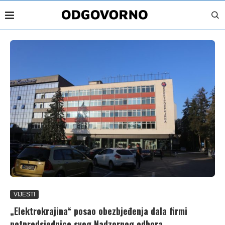
VIJESTI
„Elektrokrajina“ posao obezbjeđenja dala firmi
potpredsjednice svog Nadzornog odbora