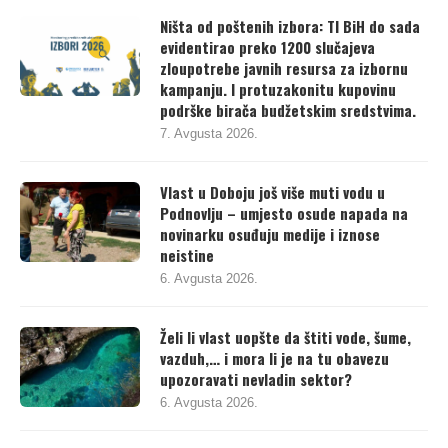
Ništa od poštenih izbora: TI BiH do sada
evidentirao preko 1200 slučajeva
zloupotrebe javnih resursa za izbornu
kampanju. I protuzakonitu kupovinu
podrške birača budžetskim sredstvima.
7. Avgusta 2026.
Vlast u Doboju još više muti vodu u
Podnovlju – umjesto osude napada na
novinarku osuđuju medije i iznose
neistine
6. Avgusta 2026.
Želi li vlast uopšte da štiti vode, šume,
vazduh,… i mora li je na tu obavezu
upozoravati nevladin sektor?
6. Avgusta 2026.