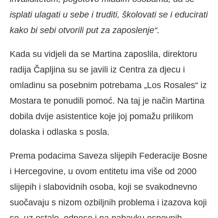
isplati ulagati u sebe i truditi, školovati se i educirati
kako bi sebi otvorili put za zaposlenje“.
Kada su vidjeli da se Martina zaposlila, direktoru
radija Čapljina su se javili iz Centra za djecu i
omladinu sa posebnim potrebama „Los Rosales“ iz
Mostara te ponudili pomoć. Na taj je način Martina
dobila dvije asistentice koje joj pomažu prilikom
dolaska i odlaska s posla.
Prema podacima Saveza slijepih Federacije Bosne
i Hercegovine, u ovom entitetu ima više od 2000
slijepih i slabovidnih osoba, koji se svakodnevno
suočavaju s nizom ozbiljnih problema i izazova koji
se, uz ostalo, odnose i na nabavku osnovnih