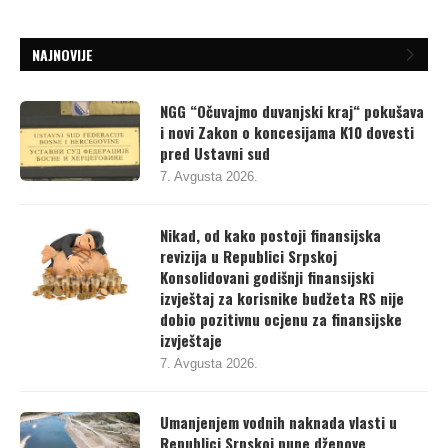
NAJNOVIJE
NGG “Očuvajmo duvanjski kraj“ pokušava
i novi Zakon o koncesijama K10 dovesti
pred Ustavni sud
7. Avgusta 2026.
Nikad, od kako postoji finansijska
revizija u Republici Srpskoj
Konsolidovani godišnji finansijski
izvještaj za korisnike budžeta RS nije
dobio pozitivnu ocjenu za finansijske
izvještaje
7. Avgusta 2026.
Umanjenjem vodnih naknada vlasti u
Republici Srpskoj pune džepove