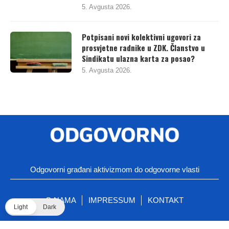
5. Avgusta 2026.
Potpisani novi kolektivni ugovori za
prosvjetne radnike u ZDK. Članstvo u
Sindikatu ulazna karta za posao?
5. Avgusta 2026.
Odgovorni građani aktivizmom do odgovorne vlasti
O NAMA
IMPRESSUM
KONTAKT
Light
Dark
©
Centri civilnih inicijativa