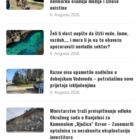
novinarku osuđuju medije i iznose
neistine
6. Avgusta 2026.
Želi li vlast uopšte da štiti vode, šume,
vazduh,… i mora li je na tu obavezu
upozoravati nevladin sektor?
6. Avgusta 2026.
Kazne nisu opametile nadležne u
dobojskom Vodovodu – potrošačima nove
prijetnje isključenjima
6. Avgusta 2026.
Ministarstvo traži preispitivanje odluke
Okružnog suda u Banjaluci za
Kamenolom „Rječica“ Ozren – Zanemarili
optužnicu za nezakonitu eksploataciju
investitora