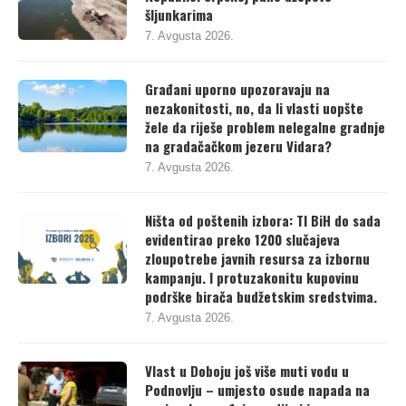
šljunkarima
7. Avgusta 2026.
Građani uporno upozoravaju na
nezakonitosti, no, da li vlasti uopšte
žele da riješe problem nelegalne gradnje
na gradačačkom jezeru Vidara?
7. Avgusta 2026.
Ništa od poštenih izbora: TI BiH do sada
evidentirao preko 1200 slučajeva
zloupotrebe javnih resursa za izbornu
kampanju. I protuzakonitu kupovinu
podrške birača budžetskim sredstvima.
7. Avgusta 2026.
Vlast u Doboju još više muti vodu u
Podnovlju – umjesto osude napada na