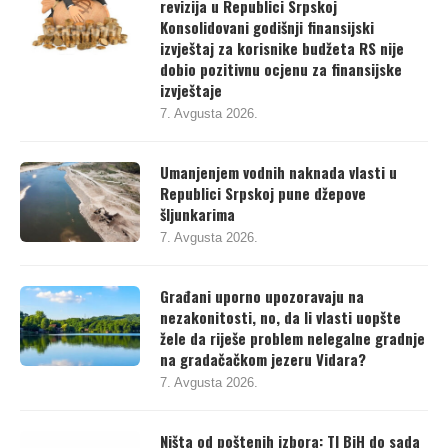
revizija u Republici Srpskoj
Konsolidovani godišnji finansijski
izvještaj za korisnike budžeta RS nije
dobio pozitivnu ocjenu za finansijske
izvještaje
7. Avgusta 2026.
Umanjenjem vodnih naknada vlasti u
Republici Srpskoj pune džepove
šljunkarima
7. Avgusta 2026.
Građani uporno upozoravaju na
nezakonitosti, no, da li vlasti uopšte
žele da riješe problem nelegalne gradnje
na gradačačkom jezeru Vidara?
7. Avgusta 2026.