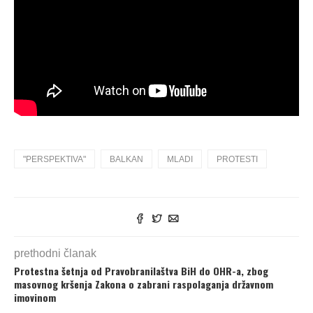
"PERSPEKTIVA"
BALKAN
MLADI
PROTESTI
prethodni članak
Protestna šetnja od Pravobranilaštva BiH do OHR-a, zbog
masovnog kršenja Zakona o zabrani raspolaganja državnom
imovinom