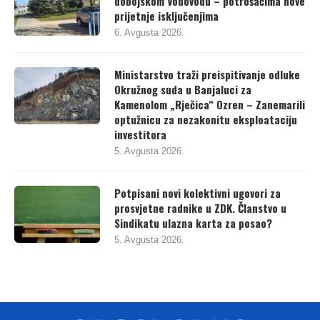
dobojskom Vodovodu – potrošačima nove
prijetnje isključenjima
6. Avgusta 2026.
Ministarstvo traži preispitivanje odluke
Okružnog suda u Banjaluci za
Kamenolom „Rječica“ Ozren – Zanemarili
optužnicu za nezakonitu eksploataciju
investitora
5. Avgusta 2026.
Potpisani novi kolektivni ugovori za
prosvjetne radnike u ZDK. Članstvo u
Sindikatu ulazna karta za posao?
5. Avgusta 2026.