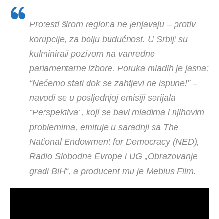
Protesti širom regiona ne jenjavaju – protiv
korupcije, za bolju budućnost. U Srbiji su
kulminirali pozivom na vanredne
parlamentarne izbore. Poruka mladih je jasna:
“Nećemo stati dok se zahtjevi ne ispune!” –
navodi se u posljednjoj emisiji serijala
“Perspektiva”, koji se bavi mladima i njihovim
problemima, emituje u saradnji sa The
National Endowment for Democracy (NED),
Radio Slobodne Evrope i UG „Obrazovanje
gradi BiH“, a producent mu je Mebius Film.