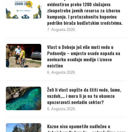
Ništa od poštenih izbora: TI BiH do sada
evidentirao preko 1200 slučajeva
zloupotrebe javnih resursa za izbornu
kampanju. I protuzakonitu kupovinu
podrške birača budžetskim sredstvima.
7. Avgusta 2026.
Vlast u Doboju još više muti vodu u
Podnovlju – umjesto osude napada na
novinarku osuđuju medije i iznose
neistine
6. Avgusta 2026.
Želi li vlast uopšte da štiti vode, šume,
vazduh,… i mora li je na tu obavezu
upozoravati nevladin sektor?
6. Avgusta 2026.
Kazne nisu opametile nadležne u