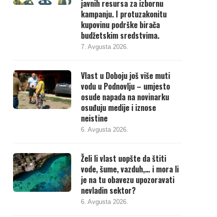
javnih resursa za izbornu
kampanju. I protuzakonitu
kupovinu podrške birača
budžetskim sredstvima.
7. Avgusta 2026.
Vlast u Doboju još više muti
vodu u Podnovlju – umjesto
osude napada na novinarku
osuđuju medije i iznose
neistine
6. Avgusta 2026.
Želi li vlast uopšte da štiti
vode, šume, vazduh,… i mora li
je na tu obavezu upozoravati
nevladin sektor?
6. Avgusta 2026.