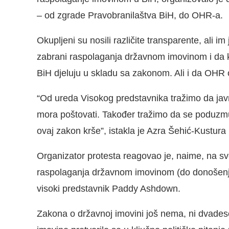
– od zgrade Pravobranilaštva BiH, do OHR-a.
Okupljeni su nosili različite transparente, ali im
zabrani raspolaganja državnom imovinom i da ko
BiH djeluju u skladu sa zakonom. Ali i da OHR
“Od ureda Visokog predstavnika tražimo da javn
mora poštovati. Također tražimo da se poduzm
ovaj zakon krše”, istakla je Azra Šehić-Kustu
Organizator protesta reagovao je, naime, na sve
raspolaganja državnom imovinom (do donošenja 
visoki predstavnik Paddy Ashdown.
Zakona o državnoj imovini još nema, ni dvades