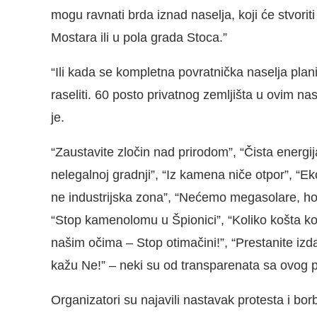
mogu ravnati brda iznad naselja, koji će stvori
Mostara ili u pola grada Stoca.”
“Ili kada se kompletna povratnička naselja planir
raseliti. 60 posto privatnog zemljišta u ovim n
je.
“Zaustavite zločin nad prirodom”, “Čista energi
nelegalnoj gradnji”, “Iz kamena niče otpor”, “Ek
ne industrijska zona”, “Nećemo megasolare, h
“Stop kamenolomu u Špionici”, “Koliko košta k
našim očima – Stop otimačini!”, “Prestanite iz
kažu Ne!” – neki su od transparenata sa ovog 
Organizatori su najavili nastavak protesta i bor