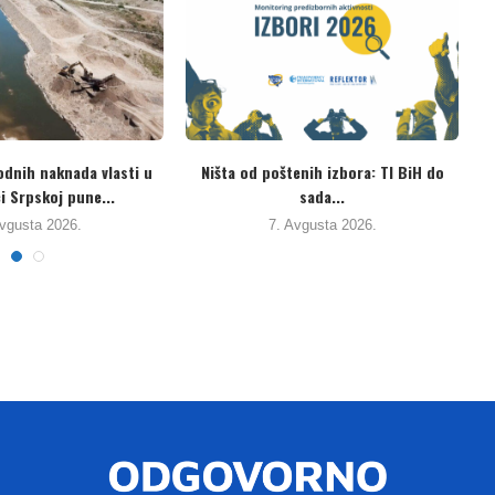
ima građana i
Potpisani Protokol o registrima
Ozrens
suda, vlast...
ispuštanja i prenosu zagađujućih...
 2026.
3. Avgusta 2026.