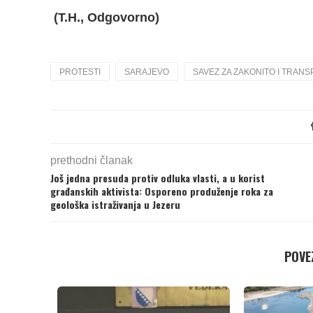
(T.H., Odgovorno)
PROTESTI
SARAJEVO
SAVEZ ZA ZAKONITO I TRAN
prethodni članak
Još jedna presuda protiv odluka vlasti, a u korist
građanskih aktivista: Osporeno produženje roka za
geološka istraživanja u Jezeru
POVEZ