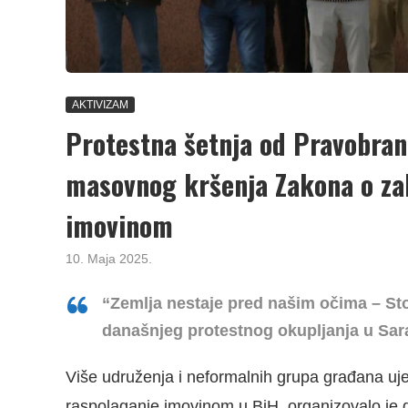
AKTIVIZAM
Protestna šetnja od Pravobran
masovnog kršenja Zakona o za
imovinom
10. Maja 2025.
“Zemlja nestaje pred našim očima – Sto
današnjeg protestnog okupljanja u Sar
Više udruženja i neformalnih grupa građana uje
raspolaganje imovinom u BiH, organizovalo je d