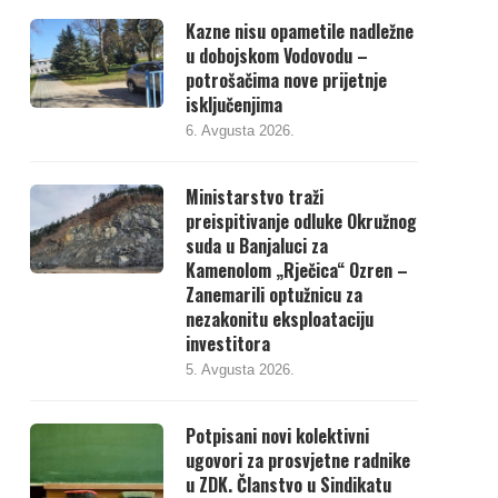
Kazne nisu opametile nadležne
u dobojskom Vodovodu –
potrošačima nove prijetnje
isključenjima
6. Avgusta 2026.
Ministarstvo traži
preispitivanje odluke Okružnog
suda u Banjaluci za
Kamenolom „Rječica“ Ozren –
Zanemarili optužnicu za
nezakonitu eksploataciju
investitora
5. Avgusta 2026.
Potpisani novi kolektivni
ugovori za prosvjetne radnike
u ZDK. Članstvo u Sindikatu