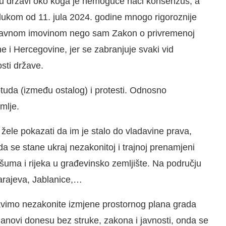
je u državi oko koga je nemoguće naći konsenzus, a
ukom od 11. jula 2024. godine mnogo rigoroznije
ržavnom imovinom nego sam Zakon o privremenoj
i Hercegovine, jer se zabranjuje svaki vid
sti države.
otuda (između ostalog) i protesti. Odnosno
mlje.
žele pokazati da im je stalo do vladavine prava,
da se stane ukraj nezakonitoj i trajnoj prenamjeni
 šuma i rijeka u građevinsko zemljište. Na području
arajeva, Jablanice,…
vimo nezakonite izmjene prostornog plana grada
anovi donesu bez struke, zakona i javnosti, onda se