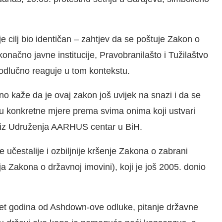
 je cilj bio identičan – zahtjev da se poštuje Zakon o
načno javne institucije, Pravobranilašto i Tužilaštvo
 odlučno reaguje u tom kontekstu.
o kaže da je ovaj zakon još uvijek na snazi i da se
u konkretne mjere prema svima onima koji ustvari
ra iz Udruženja AARHUS centar u BiH.
 učestalije i ozbiljnije kršenje Zakona o zabrani
Zakona o državnoj imovini), koji je još 2005. donio
et godina od Ashdown-ove odluke, pitanje državne