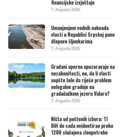
finansijske izvještaje
7. Avgusta 2026.
Umanjenjem vodnih naknada
vlasti u Republici Srpskoj pune
džepove šljunkarima
7. Avgusta 2026.
Građani uporno upozoravaju na
nezakonitosti, no, da li vlasti
uopšte žele da riješe problem
nelegalne gradnje na
gradačačkom jezeru Vidara?
7. Avgusta 2026.
Ništa od poštenih izbora: TI
BiH do sada evidentirao preko
1200 slučajeva zloupotrebe