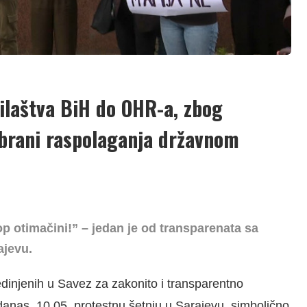
ilaštva BiH do OHR-a, zbog
brani raspolaganja državnom
p otimačini!” – jedan je od transparenata sa
ajevu.
dinjenih u Savez za zakonito i transparentno
anas, 10.05. protestnu šetnju u Sarajevu, simbolično