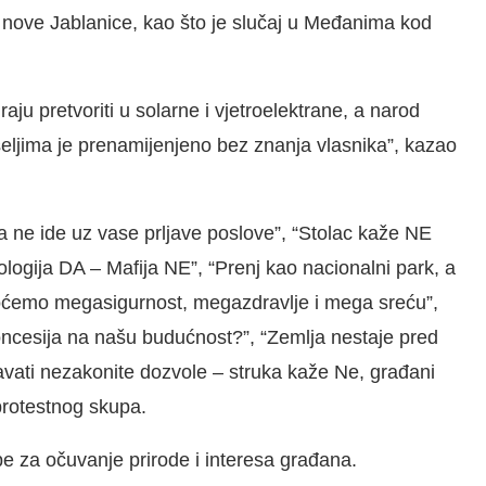
ti nove Jablanice, kao što je slučaj u Međanima kod
aju pretvoriti u solarne i vjetroelektrane, a narod
aseljima je prenamijenjeno bez znanja vlasnika”, kazao
ja ne ide uz vase prljave poslove”, “Stolac kaže NE
ologija DA – Mafija NE”, “Prenj kao nacionalni park, a
oćemo megasigurnost, megazdravlje i mega sreću”,
oncesija na našu budućnost?”, “Zemlja nestaje pred
davati nezakonite dozvole – struka kaže Ne, građani
protestnog skupa.
be za očuvanje prirode i interesa građana.