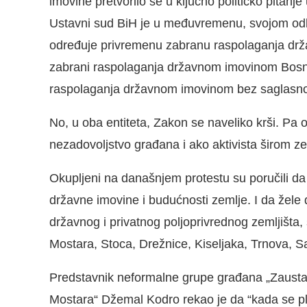
imovine pretvorilo se u ključno političko pitan
Ustavni sud BiH je u međuvremenu, svojom odl
određuje privremenu zabranu raspolaganja d
zabrani raspolaganja državnom imovinom Bosne 
raspolaganja državnom imovinom bez saglasno
No, u oba entiteta, Zakon se naveliko krši. Pa 
nezadovoljstvo građana i ako aktivista širom ze
Okupljeni na današnjem protestu su poručili da 
državne imovine i budućnosti zemlje. I da žele 
državnog i privatnog poljoprivrednog zemljišta,
Mostara, Stoca, Drežnice, Kiseljaka, Trnova, S
Predstavnik neformalne grupe građana „Zausta
Mostara“ Džemal Kodro rekao je da “kada se pl