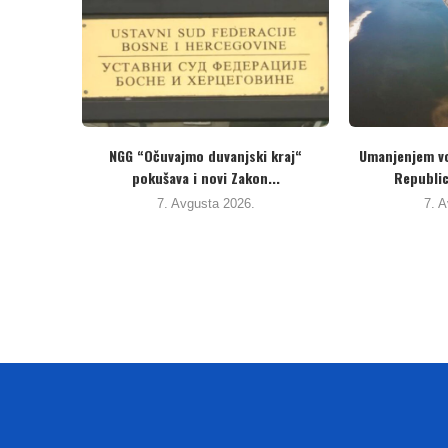
 u
Ništa od poštenih izbora: TI BiH do
Protivno interes
sada...
odlukama Ustavnog 
7. Avgusta 2026.
4. Avgusta