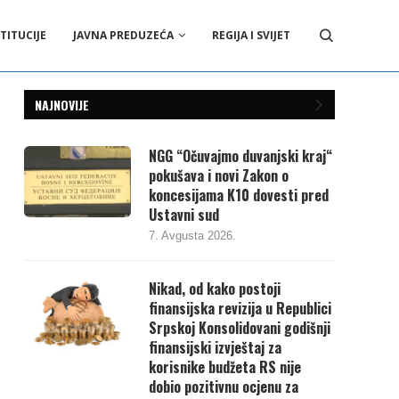
TITUCIJE
JAVNA PREDUZEĆA
REGIJA I SVIJET
NAJNOVIJE
NGG “Očuvajmo duvanjski kraj“
pokušava i novi Zakon o
koncesijama K10 dovesti pred
Ustavni sud
7. Avgusta 2026.
Nikad, od kako postoji
finansijska revizija u Republici
Srpskoj Konsolidovani godišnji
finansijski izvještaj za
korisnike budžeta RS nije
dobio pozitivnu ocjenu za