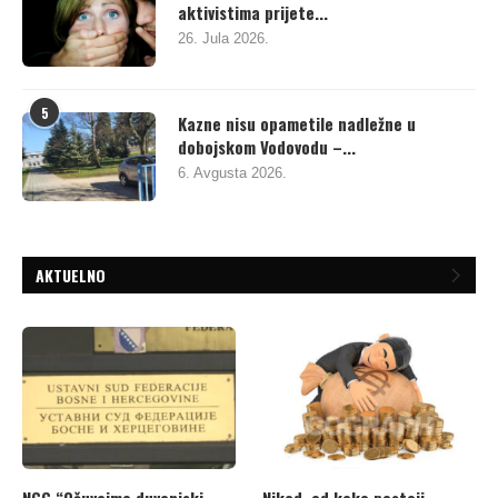
aktivistima prijete...
26. Jula 2026.
5
Kazne nisu opametile nadležne u
dobojskom Vodovodu –...
6. Avgusta 2026.
AKTUELNO
NGG “Očuvajmo duvanjski
Nikad, od kako postoji