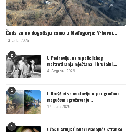
Čuda se ne događaju samo u Međugorju: Vrhovni...
13. Jula 2026.
2
U Podnovlju, osim policijskog
maltretiranja mještana, i brutalni,...
4. Avgusta 2026.
3
U Kruščici se nastavlja otpor građana
mogućem ugrožavanju...
17. Jula 2026.
4
Užas u Srbiji: Članovi vladajuće stranke