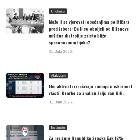
U fokusu
Može li se vjerovati obećanjima političara
pred izbore: Da li su oboljeli od Dišenove
mišićne distrofije zaista bliže
spasonosnom lijeku?
31. Jula 2026.
Aktivizam
Eko aktivisti izražavaju sumnju u iskrenost
vlasti. Uzorke za analizu šalju van BiH.
31. Jula 2026.
Institucije
Za revizore Republike Srpske čak 13%