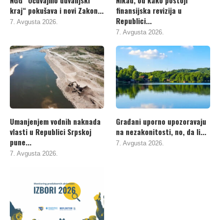
kraj“ pokušava i novi Zakon...
finansijska revizija u
Republici...
7. Avgusta 2026.
7. Avgusta 2026.
Umanjenjem vodnih naknada
Građani uporno upozoravaju
vlasti u Republici Srpskoj
na nezakonitosti, no, da li...
pune...
7. Avgusta 2026.
7. Avgusta 2026.