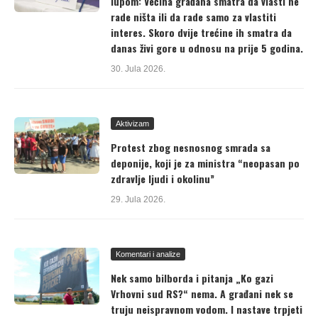
lupom: Većina građana smatra da vlasti ne
rade ništa ili da rade samo za vlastiti
interes. Skoro dvije trećine ih smatra da
danas živi gore u odnosu na prije 5 godina.
30. Jula 2026.
Aktivizam
Protest zbog nesnosnog smrada sa
deponije, koji je za ministra “neopasan po
zdravlje ljudi i okolinu”
29. Jula 2026.
Komentari i analize
Nek samo bilborda i pitanja „Ko gazi
Vrhovni sud RS?“ nema. A građani nek se
truju neispravnom vodom. I nastave trpjeti