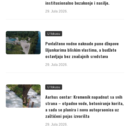
institucionalno bezakonje i nasilje.
29. Jula 2026.
U fokusu
Povlaštene vodne naknade pune džepove
šljunkarima bliskim vlastima, a budžete
ostavljaju bez značajnih sredstava
29. Jula 2026.
U fokusu
Aarhus centar: Kremenik napadnut sa svih
strana – otpadne vode, betoniranje korita,
a sada se planira i nova autopraonica uz
zaštićeni pojas izvorišta
29. Jula 2026.