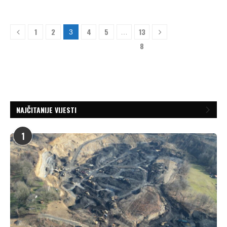
1
2
4
5
13
3
…
8
NAJČITANIJE VIJESTI
1