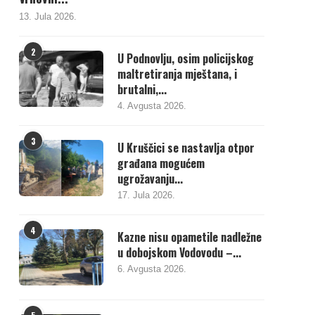
13. Jula 2026.
2
U Podnovlju, osim policijskog
maltretiranja mještana, i
brutalni,...
4. Avgusta 2026.
3
U Kruščici se nastavlja otpor
građana mogućem
ugrožavanju...
17. Jula 2026.
4
Kazne nisu opametile nadležne
u dobojskom Vodovodu –...
6. Avgusta 2026.