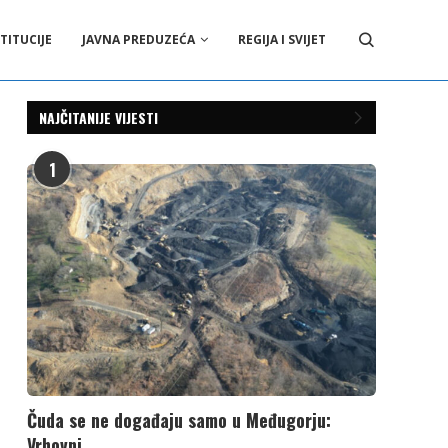
TITUCIJE
JAVNA PREDUZEĆA
REGIJA I SVIJET
NAJČITANIJE VIJESTI
1
Čuda se ne događaju samo u Međugorju:
Vrhovni...