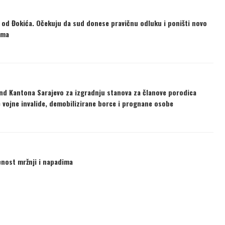
i” od Đokića. Očekuju da sud donese pravičnu odluku i poništi novo
ima
ond Kantona Sarajevo za izgradnju stanova za članove porodica
e vojne invalide, demobilizirane borce i prognane osobe
ženost mržnji i napadima