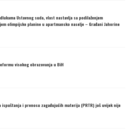
odlukama Ustavnog suda, vlast nastavlja sa podilaženjem
jem olimpijske planine u apartmansko naselje – Građani Jahorine
reformu visokog obrazovanja u BiH
 ispuštanja i prenosu zagađujućih materija (PRTR) još uvijek nije