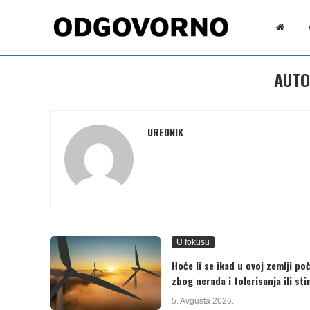
AUT
UREDNIK
U fokusu
Hoće li se ikad u ovoj zemlji po
zbog nerada i tolerisanja ili st
5. Avgusta 2026.