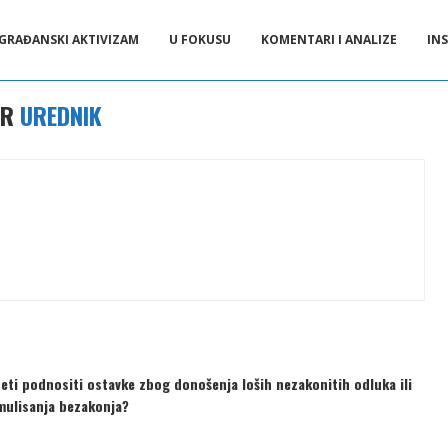
GRAĐANSKI AKTIVIZAM
U FOKUSU
KOMENTARI I ANALIZE
INS
OR
UREDNIK
četi podnositi ostavke zbog donošenja loših nezakonitih odluka ili
imulisanja bezakonja?