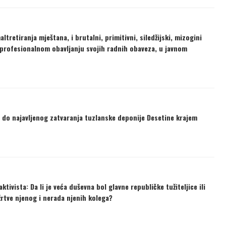
tretiranja mještana, i brutalni, primitivni, siledžijski, mizogini
profesionalnom obavljanju svojih radnih obaveza, u javnom
bi do najavljenog zatvaranja tuzlanske deponije Desetine krajem
tivista: Da li je veća duševna bol glavne republičke tužiteljice ili
žrtve njenog i nerada njenih kolega?