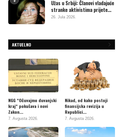
5
Užas u Srbiji: Članovi vladajuće
stranke aktivistima prijete...
26. Jula 2026.
AKTUELNO
NGG “Očuvajmo duvanjski
Nikad, od kako postoji
kraj“ pokušava i novi
finansijska revizija u
Zakon...
Republici...
7. Avgusta 2026.
7. Avgusta 2026.