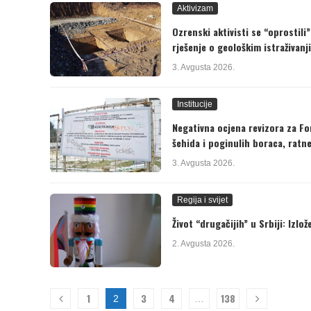
Aktivizam
Ozrenski aktivisti se “oprostil
rješenje o geološkim istraživanj
3. Avgusta 2026.
Institucije
Negativna ocjena revizora za F
šehida i poginulih boraca, ratn
3. Avgusta 2026.
Regija i svijet
Život “drugačijih” u Srbiji: Izlo
2. Avgusta 2026.
1
3
4
138
2
…