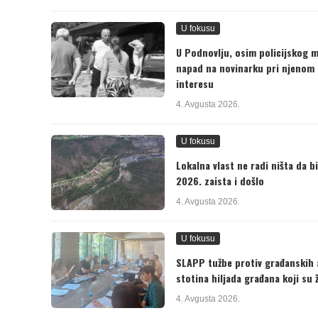
U fokusu
U Podnovlju, osim policijskog mal
napad na novinarku pri njenom 
interesu
4. Avgusta 2026.
U fokusu
Lokalna vlast ne radi ništa da 
2026. zaista i došlo
4. Avgusta 2026.
U fokusu
SLAPP tužbe protiv građanskih ak
stotina hiljada građana koji su 
4. Avgusta 2026.