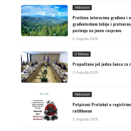
Aktivizam
Protivno interesima građana i 
građevinskom lobiju i pretvaran
pozivaju na javnu raspravu
4. Avgusta 2026.
U fokusu
Propuštena još jedna šansa za 
3. Avgusta 2026.
Aktivizam
Potpisani Protokol o registrima
ratifikovan
3. Avgusta 2026.