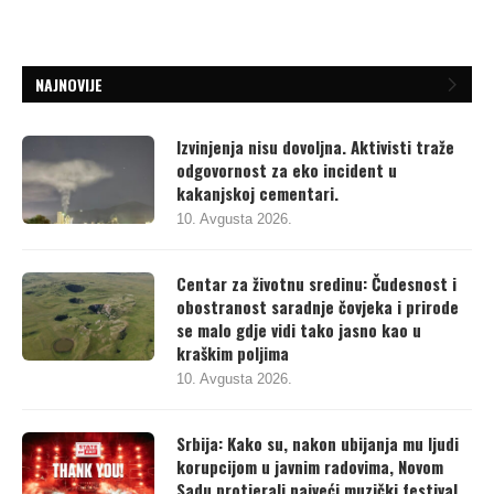
NAJNOVIJE
Izvinjenja nisu dovoljna. Aktivisti traže
odgovornost za eko incident u
kakanjskoj cementari.
10. Avgusta 2026.
Centar za životnu sredinu: Čudesnost i
obostranost saradnje čovjeka i prirode
se malo gdje vidi tako jasno kao u
kraškim poljima
10. Avgusta 2026.
Srbija: Kako su, nakon ubijanja mu ljudi
korupcijom u javnim radovima, Novom
Sadu protjerali najveći muzički festival