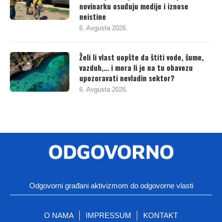
novinarku osuđuju medije i iznose
neistine
6. Avgusta 2026.
Želi li vlast uopšte da štiti vode, šume,
vazduh,… i mora li je na tu obavezu
upozoravati nevladin sektor?
6. Avgusta 2026.
Odgovorni građani aktivizmom do odgovorne vlasti
O NAMA
IMPRESSUM
KONTAKT