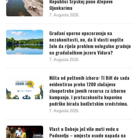
Republici Srpskoj pune džepove
šljunkarima
7. Avgusta 2026.
Građani uporno upozoravaju na
nezakonitosti, no, da li vlasti uopšte
žele da riješe problem nelegalne gradnje
na gradačačkom jezeru Vidara?
7. Avgusta 2026.
Ništa od poštenih izbora: TI BiH do sada
evidentirao preko 1200 slučajeva
zloupotrebe javnih resursa za izbornu
kampanju. I protuzakonitu kupovinu
podrške birača budžetskim sredstvima.
7. Avgusta 2026.
Vlast u Doboju još više muti vodu u
Podnovlju – umjesto osude napada na