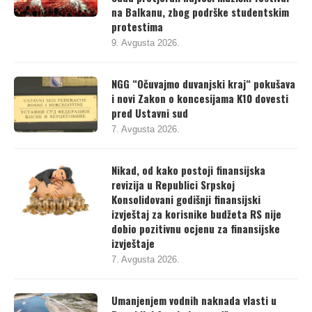
na Balkanu, zbog podrške studentskim
protestima
9. Avgusta 2026.
NGG “Očuvajmo duvanjski kraj“ pokušava
i novi Zakon o koncesijama K10 dovesti
pred Ustavni sud
7. Avgusta 2026.
Nikad, od kako postoji finansijska
revizija u Republici Srpskoj
Konsolidovani godišnji finansijski
izvještaj za korisnike budžeta RS nije
dobio pozitivnu ocjenu za finansijske
izvještaje
7. Avgusta 2026.
Umanjenjem vodnih naknada vlasti u