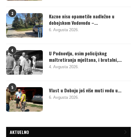
3
Kazne nisu opametile nadležne u
dobojskom Vodovodu –...
6. Avgusta 2026.
4
U Podnovlju, osim policijskog
maltretiranja mještana, i brutalni,...
4. Avgusta 2026.
5
Vlast u Doboju još više muti vodu u...
6. Avgusta 2026.
AKTUELNO