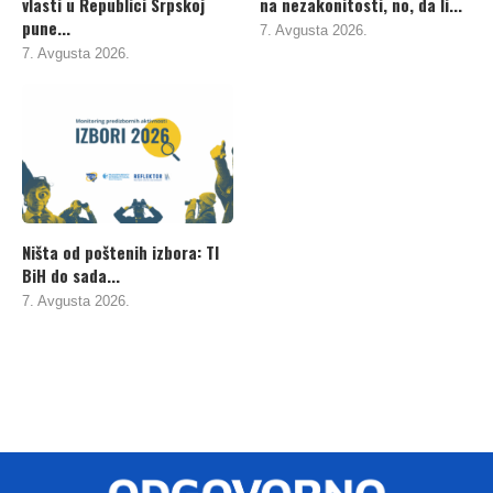
vlasti u Republici Srpskoj
na nezakonitosti, no, da li...
pune...
7. Avgusta 2026.
7. Avgusta 2026.
Ništa od poštenih izbora: TI
BiH do sada...
7. Avgusta 2026.