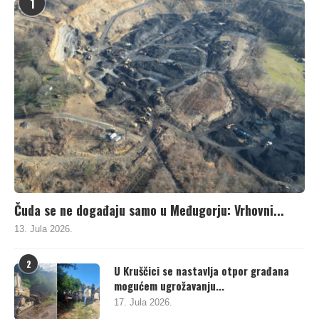
1
Čuda se ne događaju samo u Međugorju: Vrhovni...
13. Jula 2026.
2
U Kruščici se nastavlja otpor građana
mogućem ugrožavanju...
17. Jula 2026.