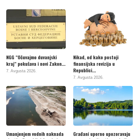
NGG “Očuvajmo duvanjski
Nikad, od kako postoji
kraj“ pokušava i novi Zakon...
finansijska revizija u
Republici...
7. Avgusta 2026.
7. Avgusta 2026.
Umanjenjem vodnih naknada
Građani uporno upozoravaju