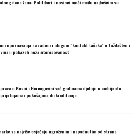
nog dana žena: Političari i nosioci moći među najčešćim su
jem upoznavanja sa radom i ulogom “kontakt tačaka” u Tužilaštvu i
vinari pokazali nezainteresovanost
ih prava u Bosni i Hercegovini već godinama djeluju u ambijentu
 prijetnjama i pokušajima diskreditacije
narke se najviše osjećaju ugroženim i napadnutim od strane