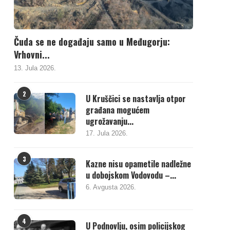
Čuda se ne događaju samo u Međugorju:
Vrhovni...
13. Jula 2026.
2
U Kruščici se nastavlja otpor
građana mogućem
ugrožavanju...
17. Jula 2026.
3
Kazne nisu opametile nadležne
u dobojskom Vodovodu –...
6. Avgusta 2026.
4
U Podnovlju, osim policijskog