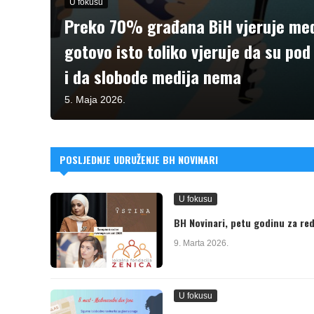
U fokusu
Preko 70% građana BiH vjeruje med
gotovo isto toliko vjeruje da su pod
i da slobode medija nema
5. Maja 2026.
POSLJEDNJE UDRUŽENJE BH NOVINARI
U fokusu
BH Novinari, petu godinu za re
9. Marta 2026.
U fokusu