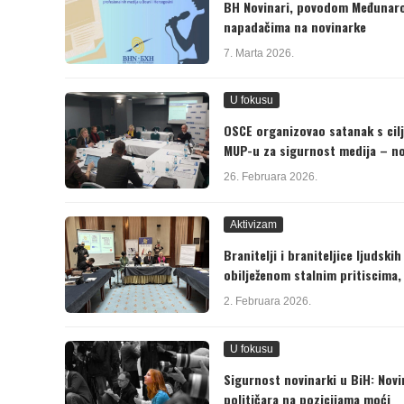
BH Novinari, povodom Međunarod
napadačima na novinarke
7. Marta 2026.
U fokusu
OSCE organizovao satanak s cil
MUP-u za sigurnost medija – no
26. Februara 2026.
Aktivizam
Branitelji i braniteljice ljudsk
obilježenom stalnim pritiscima,
2. Februara 2026.
U fokusu
Sigurnost novinarki u BiH: Novi
političara na pozicijama moći