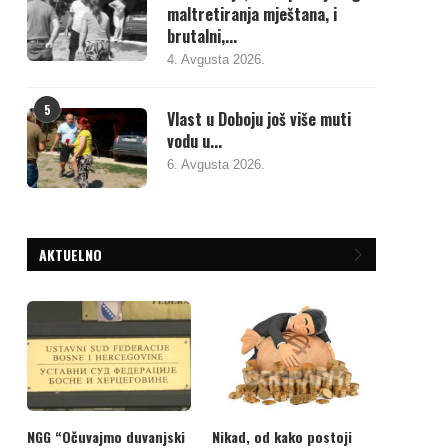
maltretiranja mještana, i
brutalni,...
4. Avgusta 2026.
5
Vlast u Doboju još više muti
vodu u...
6. Avgusta 2026.
AKTUELNO
NGG “Očuvajmo duvanjski
Nikad, od kako postoji