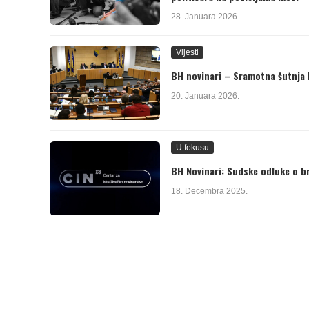
28. Januara 2026.
Vijesti
BH novinari – Sramotna šutnja b
20. Januara 2026.
U fokusu
BH Novinari: Sudske odluke o br
18. Decembra 2025.