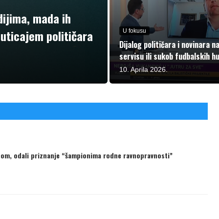
ijima, mada ih
 uticajem političara
U fokusu
Dijalog političara i novinara n
servisu ili sukob fudbalskih h
10. Aprila 2026.
dom, odali priznanje “šampionima rodne ravnopravnosti”