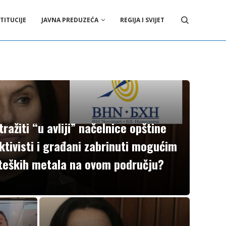
TITUCIJE
JAVNA PREDUZEĆA
REGIJA I SVIJET
ražiti “u avliji” načelnice opštine
ktivisti i građani zabrinuti mogućim
teških metala na ovom području?