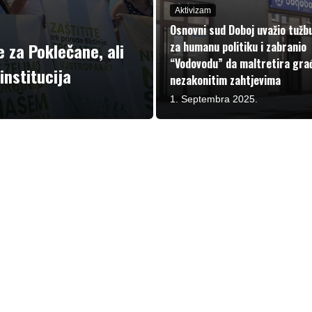
Aktivizam
Osnovni sud Doboj uvažio tužb
 za Poklečane, ali
za humanu politiku i zabranio
“Vodovodu” da maltretira gra
institucija
nezakonitim zahtjevima
1. Septembra 2025.