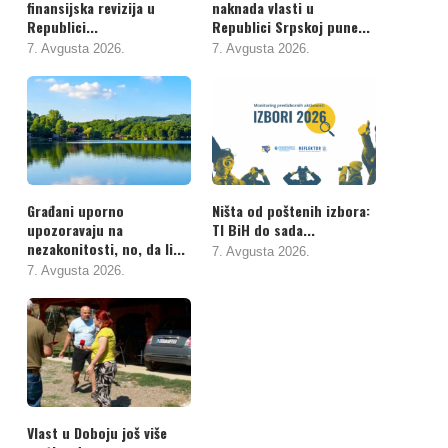
finansijska revizija u
naknada vlasti u
Republici...
Republici Srpskoj pune...
7. Avgusta 2026.
7. Avgusta 2026.
Građani uporno
Ništa od poštenih izbora:
upozoravaju na
TI BiH do sada...
nezakonitosti, no, da li...
7. Avgusta 2026.
7. Avgusta 2026.
Vlast u Doboju još više