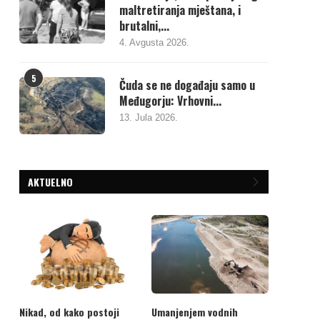
maltretiranja mještana, i
brutalni,...
4. Avgusta 2026.
5
Čuda se ne događaju samo u
Međugorju: Vrhovni...
13. Jula 2026.
AKTUELNO
Nikad, od kako postoji
Umanjenjem vodnih