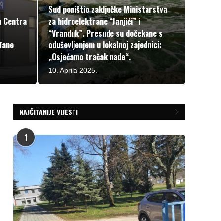
Sud poništio zaključke Ministarstva
u Centra
za hidroelektrane “Janjići” i
“Vranduk”. Presude su dočekane s
đane
oduševljenjem u lokalnoj zajednici:
„Osjećamo tračak nade“.
10. Aprila 2025.
NAJČITANIJE VIJESTI
1