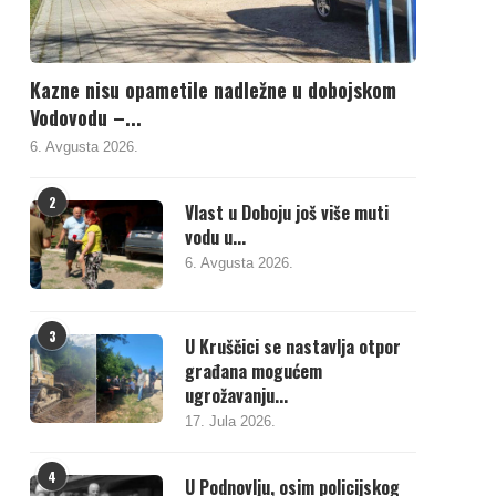
Kazne nisu opametile nadležne u dobojskom
Vodovodu –...
6. Avgusta 2026.
2
Vlast u Doboju još više muti
vodu u...
6. Avgusta 2026.
3
U Kruščici se nastavlja otpor
građana mogućem
ugrožavanju...
17. Jula 2026.
4
U Podnovlju, osim policijskog