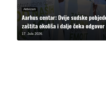
Aktivizam
Aarhus centar: Dvije sudske pobjede
zaštita okoliša i dalje čeka odgovor 
17. Jula 2026.