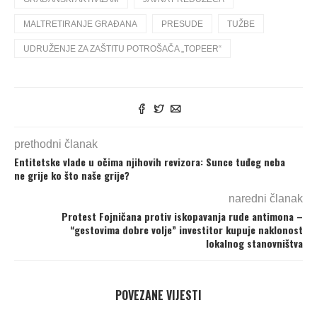
MALTRETIRANJE GRAĐANA
PRESUDE
TUŽBE
UDRUŽENJE ZA ZAŠTITU POTROŠAČA „TOPEER“
prethodni članak
Entitetske vlade u očima njihovih revizora: Sunce tuđeg neba
ne grije ko što naše grije?
naredni članak
Protest Fojničana protiv iskopavanja rude antimona –
“gestovima dobre volje” investitor kupuje naklonost
lokalnog stanovništva
POVEZANE VIJESTI