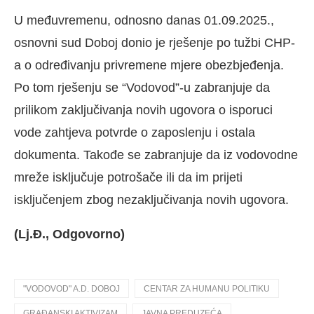
U međuvremenu, odnosno danas 01.09.2025.,
osnovni sud Doboj donio je rješenje po tužbi CHP-
a o određivanju privremene mjere obezbjeđenja.
Po tom rješenju se “Vodovod”-u zabranjuje da
prilikom zaključivanja novih ugovora o isporuci
vode zahtjeva potvrde o zaposlenju i ostala
dokumenta. Takođe se zabranjuje da iz vodovodne
mreže isključuje potrošače ili da im prijeti
isključenjem zbog nezaključivanja novih ugovora.
(Lj.Đ., Odgovorno)
"VODOVOD" A.D. DOBOJ
CENTAR ZA HUMANU POLITIKU
GRAĐANSKI AKTIVIZAM
JAVNA PREDUZEĆA