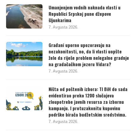
Umanjenjem vodnih naknada vlasti u
Republici Srpskoj pune džepove
šljunkarima
7. Avgusta 2026.
Građani uporno upozoravaju na
nezakonitosti, no, da li vlasti uopšte
žele da riješe problem nelegalne gradnje
na gradačačkom jezeru Vidara?
7. Avgusta 2026.
Ništa od poštenih izbora: TI BiH do sada
evidentirao preko 1200 slučajeva
zloupotrebe javnih resursa za izbornu
kampanju. I protuzakonitu kupovinu
podrške birača budžetskim sredstvima.
7. Avgusta 2026.