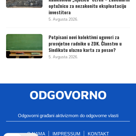
optužnicu za nezakonitu eksploataciju
investitora
5. Avgusta 2026.
Potpisani novi kolektivni ugovori za
prosvjetne radnike u ZDK. Članstvo u
Sindikatu ulazna karta za posao?
5. Avgusta 2026.
Odgovorni građani aktivizmom do odgovorne vlasti
O NAMA
IMPRESSUM
KONTAKT