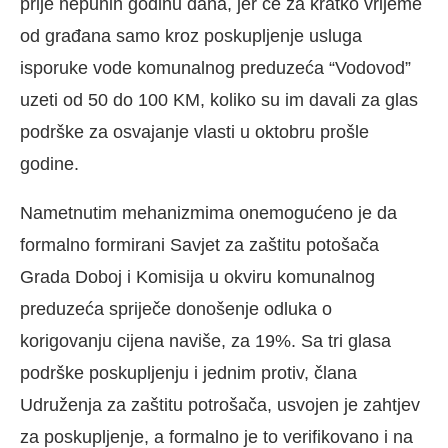
prije nepunih godinu dana, jer će za kratko vrijeme
od građana samo kroz poskupljenje usluga
isporuke vode komunalnog preduzeća “Vodovod”
uzeti od 50 do 100 KM, koliko su im davali za glas
podrške za osvajanje vlasti u oktobru prošle
godine.
Nametnutim mehanizmima onemogućeno je da
formalno formirani Savjet za zaštitu potošača
Grada Doboj i Komisija u okviru komunalnog
preduzeća spriječe donošenje odluka o
korigovanju cijena naviše, za 19%. Sa tri glasa
podrške poskupljenju i jednim protiv, člana
Udruženja za zaštitu potrošača, usvojen je zahtjev
za poskupljenje, a formalno je to verifikovano i na