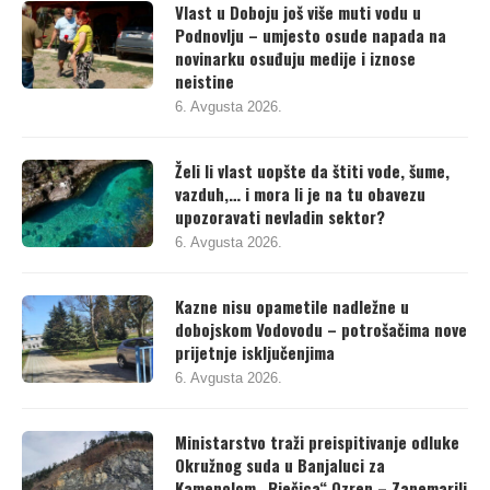
Vlast u Doboju još više muti vodu u
Podnovlju – umjesto osude napada na
novinarku osuđuju medije i iznose
neistine
6. Avgusta 2026.
Želi li vlast uopšte da štiti vode, šume,
vazduh,… i mora li je na tu obavezu
upozoravati nevladin sektor?
6. Avgusta 2026.
Kazne nisu opametile nadležne u
dobojskom Vodovodu – potrošačima nove
prijetnje isključenjima
6. Avgusta 2026.
Ministarstvo traži preispitivanje odluke
Okružnog suda u Banjaluci za
Kamenolom „Rječica“ Ozren – Zanemarili