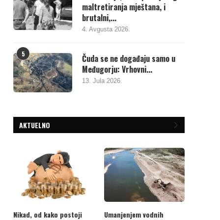
maltretiranja mještana, i
brutalni,...
4. Avgusta 2026.
5
Čuda se ne događaju samo u
Međugorju: Vrhovni...
13. Jula 2026.
AKTUELNO
Nikad, od kako postoji
Umanjenjem vodnih