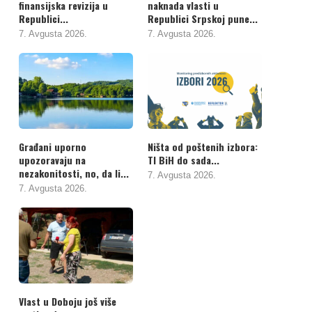
finansijska revizija u
naknada vlasti u
Republici...
Republici Srpskoj pune...
7. Avgusta 2026.
7. Avgusta 2026.
Građani uporno
Ništa od poštenih izbora:
upozoravaju na
TI BiH do sada...
nezakonitosti, no, da li...
7. Avgusta 2026.
7. Avgusta 2026.
Vlast u Doboju još više