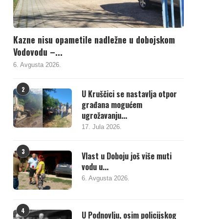
Kazne nisu opametile nadležne u dobojskom
Vodovodu –...
6. Avgusta 2026.
2
U Kruščici se nastavlja otpor
građana mogućem
ugrožavanju...
17. Jula 2026.
3
Vlast u Doboju još više muti
vodu u...
6. Avgusta 2026.
4
U Podnovlju, osim policijskog