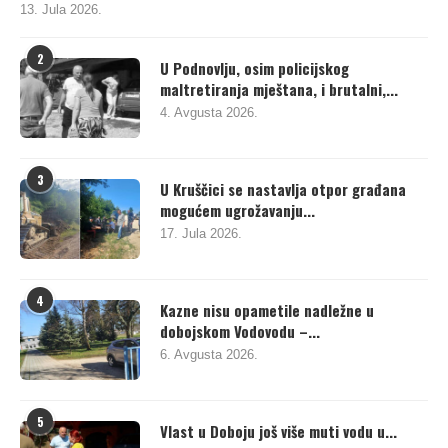
13. Jula 2026.
2
U Podnovlju, osim policijskog
maltretiranja mještana, i brutalni,...
4. Avgusta 2026.
3
U Kruščici se nastavlja otpor građana
mogućem ugrožavanju...
17. Jula 2026.
4
Kazne nisu opametile nadležne u
dobojskom Vodovodu –...
6. Avgusta 2026.
5
Vlast u Doboju još više muti vodu u...