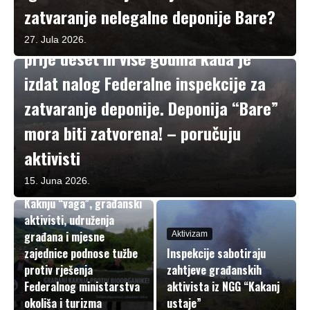
zatvaranje nelegalne deponije Bare?
Aktivizam
Stanje i dalje isto ili gore u odnosu na
27. Jula 2026.
prije deset ili više godina kada je
izdat nalog Federalne inspekcije za
zatvaranje deponije. Deponija “Bare”
mora biti zatvorena! – poručuju
aktivisti
Aktivizam
15. Juna 2026.
Dok lokalna vlast u
Kaknju “vaga”, građanski
aktivisti, udruženja
građana i mjesne
Aktivizam
zajednice podnose tužbe
Inspekcije sabotiraju
protiv rješenja
zahtjeve građanskih
Federalnog ministarstva
aktivista iz NGG “Kakanj
okoliša i turizma
ustaje”