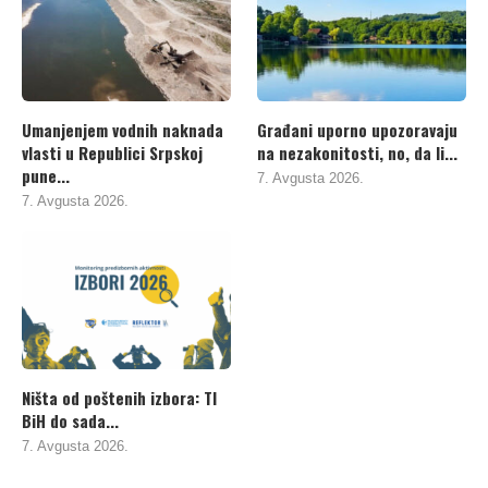
Umanjenjem vodnih naknada
Građani uporno upozoravaju
vlasti u Republici Srpskoj
na nezakonitosti, no, da li...
pune...
7. Avgusta 2026.
7. Avgusta 2026.
Ništa od poštenih izbora: TI
BiH do sada...
7. Avgusta 2026.