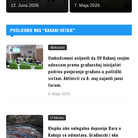
12. Juna 2026.
7. Maja 2026.
POSLJEDNJE NGG “KAKANJ USTAJE”
Aktivizam
Ombudsmeni ocijenili da OV Kakanj svojim
odnosom prema građanskoj inicijativi
podriva povjerenje građana u politički
sistem. Aktivisti za 8. maj najavili javni
forum.
4. Maja 2026.
U fokusu
Klupko oko nelegalne deponije Bare u
Kaknju se odmotava. Građanski i eko