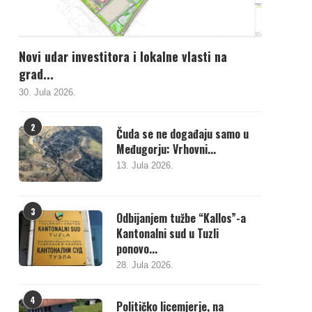
Novi udar investitora i lokalne vlasti na
grad...
30. Jula 2026.
2
Čuda se ne događaju samo u
Međugorju: Vrhovni...
13. Jula 2026.
3
Odbijanjem tužbe “Kallos”-a
Kantonalni sud u Tuzli
ponovo...
28. Jula 2026.
4
Političko licemjerje, na