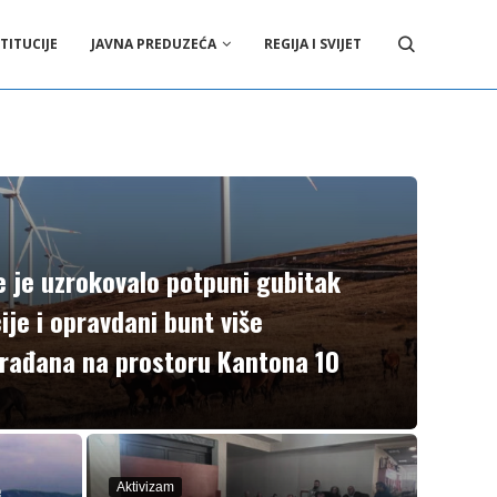
TITUCIJE
JAVNA PREDUZEĆA
REGIJA I SVIJET
e je uzrokovalo potpuni gubitak
cije i opravdani bunt više
rađana na prostoru Kantona 10
e
Aktivizam