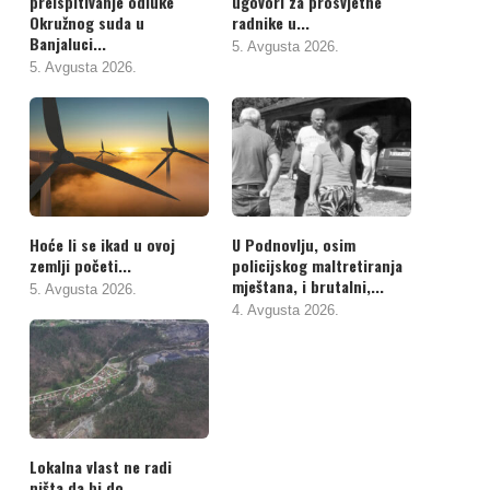
preispitivanje odluke
ugovori za prosvjetne
Okružnog suda u
radnike u...
Banjaluci...
5. Avgusta 2026.
5. Avgusta 2026.
Hoće li se ikad u ovoj
U Podnovlju, osim
zemlji početi...
policijskog maltretiranja
mještana, i brutalni,...
5. Avgusta 2026.
4. Avgusta 2026.
Lokalna vlast ne radi
ništa da bi do...