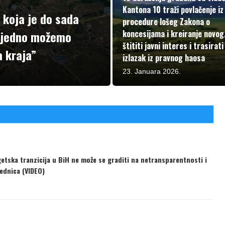
Kantona 10 traži povlačenje iz
 koja je do sada
procedure lošeg Zakona o
 zajedno možemo
koncesijama i kreiranje novog,
štititi javni interes i trasirati
a kraja”
izlazak iz pravnog haosa
23. Januara 2026.
tska tranzicija u BiH ne može se graditi na netransparentnosti i
jednica (VIDEO)