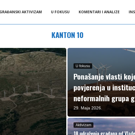
GRAĐANSKI AKTIVIZAM
U FOKUSU
KOMENTARI I ANALIZE
INS
KANTON 10
U fokusu
Ponašanje vlasti koj
povjerenja u institu
neformalnih grupa g
29. Maja 2026.
Aktivizam
18 udruženja građana od Vlad