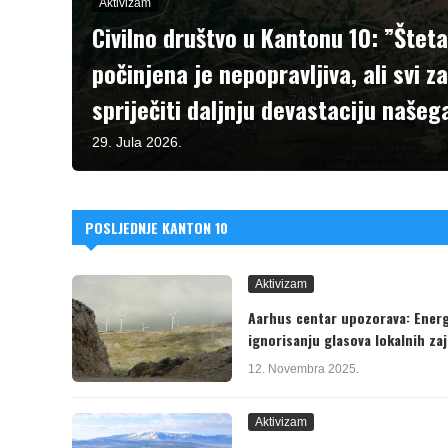
Aktivizam
Civilno društvo u Kantonu 10: ”Šteta
počinjena je nepopravljiva, ali svi
spriječiti daljnju devastaciju našeg
29. Jula 2026.
POSLJEDNJE KANTON 10
Aktivizam
Aarhus centar upozorava: Energe
ignorisanju glasova lokalnih za
12. Novembra 2025.
Aktivizam