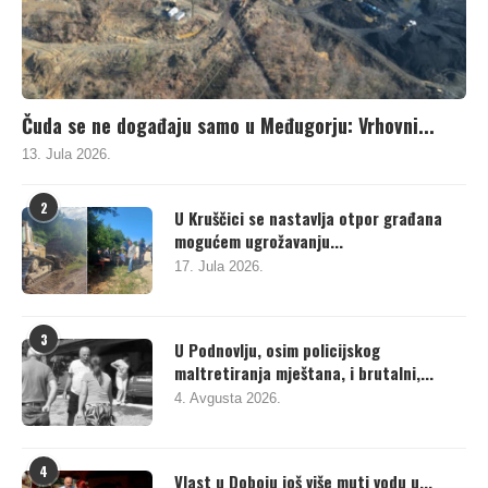
Čuda se ne događaju samo u Međugorju: Vrhovni...
13. Jula 2026.
2
U Kruščici se nastavlja otpor građana
mogućem ugrožavanju...
17. Jula 2026.
3
U Podnovlju, osim policijskog
maltretiranja mještana, i brutalni,...
4. Avgusta 2026.
4
Vlast u Doboju još više muti vodu u...