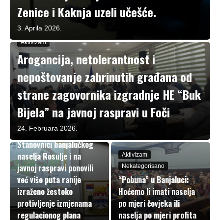
Zenice i Kaknja uzeli učešće.
3. Aprila 2026.
Aktivizam
Arogancija, netolerantnost i
nepoštovanje zabrinutih građana od
strane zagovornika izgradnje HE “Buk
Bijela” na javnoj raspravi u Foči
24. Februara 2026.
U fokusu
Stanovnici banjalučkog
naselja Rosulje i na
Aktivizam
javnoj raspravi ponovili
Nekategorisano
već više puta ranije
“Pobuna” u Banjaluci:
izraženo žestoko
Hoćemo li imati naselja
protivljenje izmjenama
po mjeri čovjeka ili
regulacionog plana
naselja po mjeri profita