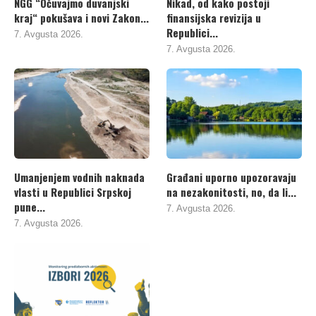
NGG “Očuvajmo duvanjski
Nikad, od kako postoji
kraj“ pokušava i novi Zakon...
finansijska revizija u
Republici...
7. Avgusta 2026.
7. Avgusta 2026.
Umanjenjem vodnih naknada
Građani uporno upozoravaju
vlasti u Republici Srpskoj
na nezakonitosti, no, da li...
pune...
7. Avgusta 2026.
7. Avgusta 2026.