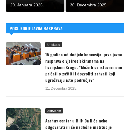
29. Januara 2026.
30. Decembra 2025.
POSLJEDNJE JAVNA RASPRAVA
U fokusu
15 godina od dodjele koncesije, prva javna
rasprava o vjetroelektranama na
livanjskom Krugu: “Može li se istovremeno
pričati o zaštiti i dozvoliti zahvati koji
ugrožavaju isto područje?”
11. Decembra 2025.
Aktivizam
Aarhus centar u BiH: Da li će neko
odgovarati ili će nadležne institucije