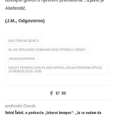
dovoljno govori o njihovim prioritetima”, izjavio je
Aliefendić.
(J.M., Odgovorno)
EKO FORUM ZENICA
GI „NE SPALIONICI KOMUNALNOG OTPADA U ZENICI“
JAVNA RASPRAVA
NACRT FEDERALNOG PLANA UPRAVLJANJA OTPADOM (FPUO)
ZA PERIOD 2026–2030.
prethodni članak
Vehid Šehić, u podcastu „Izborni kompas“: „Ja se nadam da