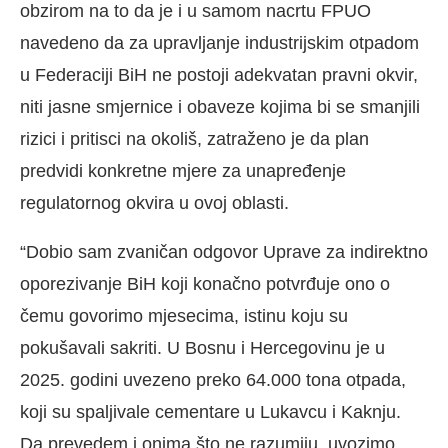
obzirom na to da je i u samom nacrtu FPUO
navedeno da za upravljanje industrijskim otpadom
u Federaciji BiH ne postoji adekvatan pravni okvir,
niti jasne smjernice i obaveze kojima bi se smanjili
rizici i pritisci na okoliš, zatraženo je da plan
predvidi konkretne mjere za unapređenje
regulatornog okvira u ovoj oblasti.
“Dobio sam zvaničan odgovor Uprave za indirektno
oporezivanje BiH koji konačno potvrđuje ono o
čemu govorimo mjesecima, istinu koju su
pokušavali sakriti. U Bosnu i Hercegovinu je u
2025. godini uvezeno preko 64.000 tona otpada,
koji su spaljivale cementare u Lukavcu i Kaknju.
Da prevedem i onima što ne razumiju, uvozimo