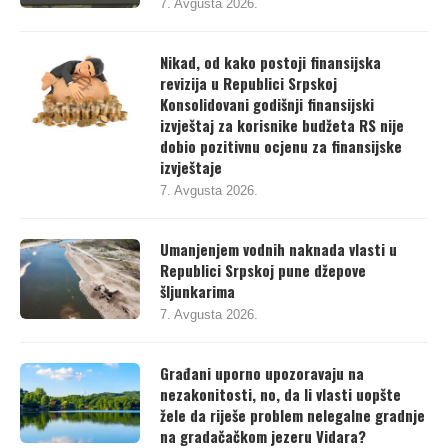
7. Avgusta 2026.
Nikad, od kako postoji finansijska
revizija u Republici Srpskoj
Konsolidovani godišnji finansijski
izvještaj za korisnike budžeta RS nije
dobio pozitivnu ocjenu za finansijske
izvještaje
7. Avgusta 2026.
Umanjenjem vodnih naknada vlasti u
Republici Srpskoj pune džepove
šljunkarima
7. Avgusta 2026.
Građani uporno upozoravaju na
nezakonitosti, no, da li vlasti uopšte
žele da riješe problem nelegalne gradnje
na gradačačkom jezeru Vidara?