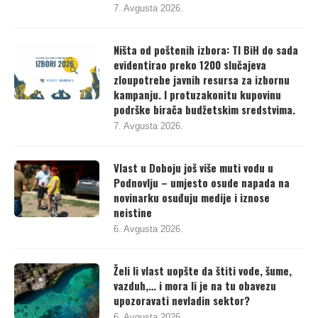
7. Avgusta 2026.
Ništa od poštenih izbora: TI BiH do sada
evidentirao preko 1200 slučajeva
zloupotrebe javnih resursa za izbornu
kampanju. I protuzakonitu kupovinu
podrške birača budžetskim sredstvima.
7. Avgusta 2026.
Vlast u Doboju još više muti vodu u
Podnovlju – umjesto osude napada na
novinarku osuđuju medije i iznose
neistine
6. Avgusta 2026.
Želi li vlast uopšte da štiti vode, šume,
vazduh,… i mora li je na tu obavezu
upozoravati nevladin sektor?
6. Avgusta 2026.