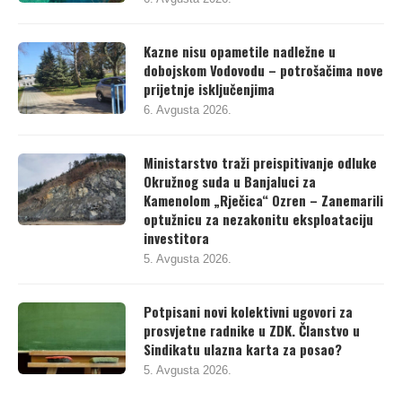
Kazne nisu opametile nadležne u
dobojskom Vodovodu – potrošačima nove
prijetnje isključenjima
6. Avgusta 2026.
Ministarstvo traži preispitivanje odluke
Okružnog suda u Banjaluci za
Kamenolom „Rječica“ Ozren – Zanemarili
optužnicu za nezakonitu eksploataciju
investitora
5. Avgusta 2026.
Potpisani novi kolektivni ugovori za
prosvjetne radnike u ZDK. Članstvo u
Sindikatu ulazna karta za posao?
5. Avgusta 2026.