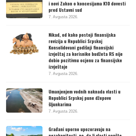
i novi Zakon o koncesijama K10 dovesti
pred Ustavni sud
7. Avgusta 2026.
Nikad, od kako postoji finansijska
revizija u Republici Srpskoj
Konsolidovani godišnji finansijski
izvještaj za korisnike budžeta RS nije
dobio pozitivnu ocjenu za finansijske
izvještaje
7. Avgusta 2026.
Umanjenjem vodnih naknada vlasti u
Republici Srpskoj pune džepove
šljunkarima
7. Avgusta 2026.
Građani uporno upozoravaju na
nezakonitosti, no, da li vlasti uopšte