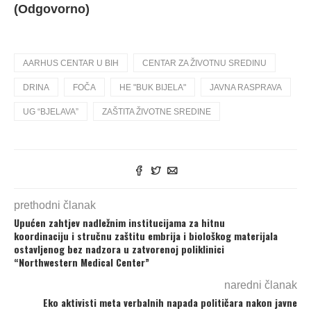
(Odgovorno)
AARHUS CENTAR U BIH
CENTAR ZA ŽIVOTNU SREDINU
DRINA
FOČA
HE "BUK BIJELA"
JAVNA RASPRAVA
UG “BJELAVA”
ZAŠTITA ŽIVOTNE SREDINE
prethodni članak
Upućen zahtjev nadležnim institucijama za hitnu
koordinaciju i stručnu zaštitu embrija i biološkog materijala
ostavljenog bez nadzora u zatvorenoj poliklinici
“Northwestern Medical Center”
naredni članak
Eko aktivisti meta verbalnih napada političara nakon javne