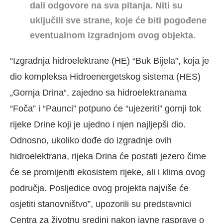
dali odgovore na sva pitanja. Niti su
uključili sve strane, koje će biti pogođene
eventualnom izgradnjom ovog objekta.
“Izgradnja hidroelektrane (HE) “Buk Bijela”, koja je
dio kompleksa Hidroenergetskog sistema (HES)
„Gornja Drina“, zajedno sa hidroelektranama
“Foča” i “Paunci” potpuno će “ujezeriti” gornji tok
rijeke Drine koji je ujedno i njen najljepši dio.
Odnosno, ukoliko dođe do izgradnje ovih
hidroelektrana, rijeka Drina će postati jezero čime
će se promijeniti ekosistem rijeke, ali i klima ovog
područja. Posljedice ovog projekta najviše će
osjetiti stanovništvo”, upozorili su predstavnici
Centra za životnu sredini nakon javne rasprave o