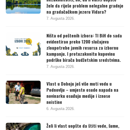
žele da riješe problem nelegalne gradnje
na gradačačkom jezeru Vidara?
7. Avgusta 2026.
Ništa od poštenih izbora: TI BiH do sada
evidentirao preko 1200 slučajeva
zloupotrebe javnih resursa za izbornu
kampanju. I protuzakonitu kupovinu
podrške birača budžetskim sredstvima.
7. Avgusta 2026.
Vlast u Doboju još više muti vodu u
Podnovlju – umjesto osude napada na
novinarku osuđuju medije i iznose
neistine
6. Avgusta 2026.
Želi li vlast uopšte da štiti vode, šume,