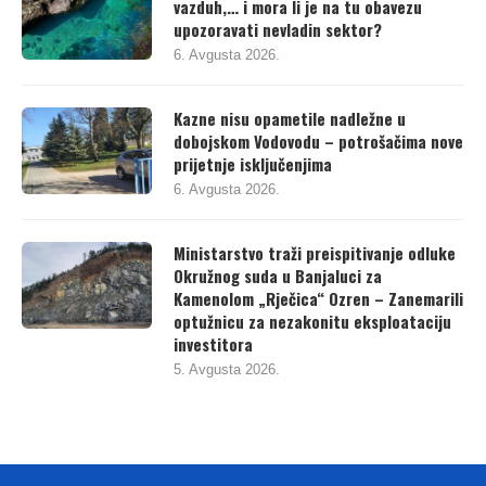
vazduh,… i mora li je na tu obavezu
upozoravati nevladin sektor?
6. Avgusta 2026.
Kazne nisu opametile nadležne u
dobojskom Vodovodu – potrošačima nove
prijetnje isključenjima
6. Avgusta 2026.
Ministarstvo traži preispitivanje odluke
Okružnog suda u Banjaluci za
Kamenolom „Rječica“ Ozren – Zanemarili
optužnicu za nezakonitu eksploataciju
investitora
5. Avgusta 2026.