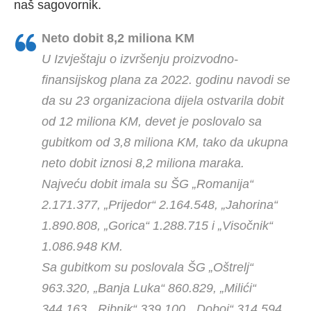
naš sagovornik.
Neto dobit 8,2 miliona KM
U Izvještaju o izvršenju proizvodno-
finansijskog plana za 2022. godinu navodi se
da su 23 organizaciona dijela ostvarila dobit
od 12 miliona KM, devet je poslovalo sa
gubitkom od 3,8 miliona KM, tako da ukupna
neto dobit iznosi 8,2 miliona maraka.
Najveću dobit imala su ŠG „Romanija“
2.171.377, „Prijedor“ 2.164.548, „Jahorina“
1.890.808, „Gorica“ 1.288.715 i „Visočnik“
1.086.948 KM.
Sa gubitkom su poslovala ŠG „Oštrelj“
963.320, „Banja Luka“ 860.829, „Milići“
344.163, „Ribnik“ 339.100, „Doboj“ 314.594,