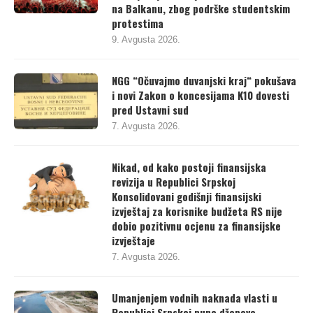
na Balkanu, zbog podrške studentskim
protestima
9. Avgusta 2026.
NGG “Očuvajmo duvanjski kraj“ pokušava
i novi Zakon o koncesijama K10 dovesti
pred Ustavni sud
7. Avgusta 2026.
Nikad, od kako postoji finansijska
revizija u Republici Srpskoj
Konsolidovani godišnji finansijski
izvještaj za korisnike budžeta RS nije
dobio pozitivnu ocjenu za finansijske
izvještaje
7. Avgusta 2026.
Umanjenjem vodnih naknada vlasti u
Republici Srpskoj pune džepove