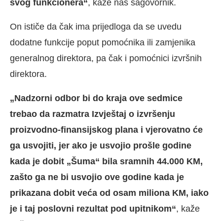
svog funkcionera“
, kaže naš sagovornik.
On ističe da čak ima prijedloga da se uvedu
dodatne funkcije poput pomoćnika ili zamjenika
generalnog direktora, pa čak i pomoćnici izvršnih
direktora.
„Nadzorni odbor bi do kraja ove sedmice
trebao da razmatra Izvještaj o izvršenju
proizvodno-finansijskog plana i vjerovatno će
ga usvojiti, jer ako je usvojio prošle godine
kada je dobit „Šuma“ bila sramnih 44.000 KM,
zašto ga ne bi usvojio ove godine kada je
prikazana dobit veća od osam miliona KM, iako
je i taj poslovni rezultat pod upitnikom“
, kaže