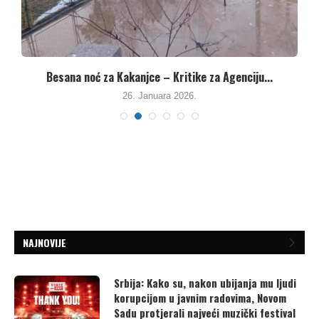
Besana noć za Kakanjce – Kritike za Agenciju...
26. Januara 2026.
NAJNOVIJE
Srbija: Kako su, nakon ubijanja mu ljudi
korupcijom u javnim radovima, Novom
Sadu protjerali najveći muzički festival