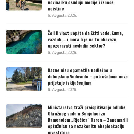
novinarku osuđuju medije i iznose
neistine
6. Avgusta 2026.
Želi li vlast uopšte da štiti vode, šume,
vazduh,… i mora li je na tu obavezu
upozoravati nevladin sektor?
6. Avgusta 2026.
Kazne nisu opametile nadležne u
dobojskom Vodovodu – potrošačima nove
prijetnje isključenjima
6. Avgusta 2026.
Ministarstvo traži preispitivanje odluke
Okružnog suda u Banjaluci za
Kamenolom „Rječica“ Ozren – Zanemarili
optužnicu za nezakonitu eksploataciju
investitora