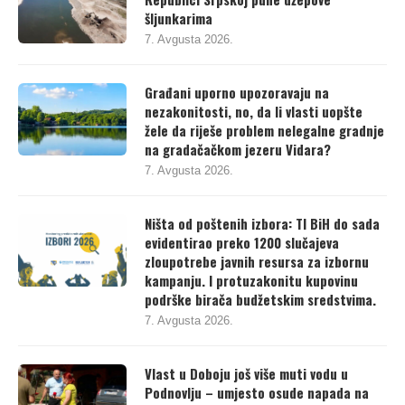
šljunkarima
7. Avgusta 2026.
Građani uporno upozoravaju na
nezakonitosti, no, da li vlasti uopšte
žele da riješe problem nelegalne gradnje
na gradačačkom jezeru Vidara?
7. Avgusta 2026.
Ništa od poštenih izbora: TI BiH do sada
evidentirao preko 1200 slučajeva
zloupotrebe javnih resursa za izbornu
kampanju. I protuzakonitu kupovinu
podrške birača budžetskim sredstvima.
7. Avgusta 2026.
Vlast u Doboju još više muti vodu u
Podnovlju – umjesto osude napada na