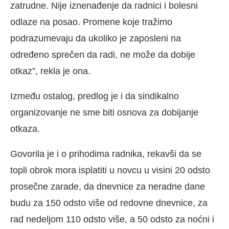
zatrudne. Nije iznenađenje da radnici i bolesni
odlaze na posao. Promene koje tražimo
podrazumevaju da ukoliko je zaposleni na
određeno sprečen da radi, ne može da dobije
otkaz”, rekla je ona.
Između ostalog, predlog je i da sindikalno
organizovanje ne sme biti osnova za dobijanje
otkaza.
Govorila je i o prihodima radnika, rekavši da se
topli obrok mora isplatiti u novcu u visini 20 odsto
prosečne zarade, da dnevnice za neradne dane
budu za 150 odsto više od redovne dnevnice, za
rad nedeljom 110 odsto više, a 50 odsto za noćni i