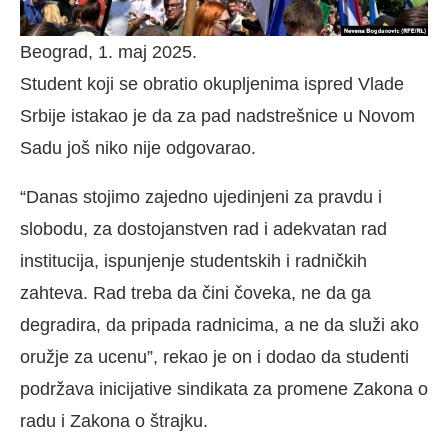
Beograd, 1. maj 2025.
Student koji se obratio okupljenima ispred Vlade
Srbije istakao je da za pad nadstrešnice u Novom
Sadu još niko nije odgovarao.
“Danas stojimo zajedno ujedinjeni za pravdu i
slobodu, za dostojanstven rad i adekvatan rad
institucija, ispunjenje studentskih i radničkih
zahteva. Rad treba da čini čoveka, ne da ga
degradira, da pripada radnicima, a ne da služi ako
oružje za ucenu”, rekao je on i dodao da studenti
podržava inicijative sindikata za promene Zakona o
radu i Zakona o štrajku.