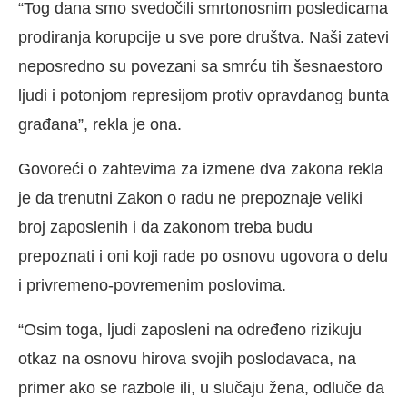
“Tog dana smo svedočili smrtonosnim posledicama
prodiranja korupcije u sve pore društva. Naši zatevi
neposredno su povezani sa smrću tih šesnaestoro
ljudi i potonjom represijom protiv opravdanog bunta
građana”, rekla je ona.
Govoreći o zahtevima za izmene dva zakona rekla
je da trenutni Zakon o radu ne prepoznaje veliki
broj zaposlenih i da zakonom treba budu
prepoznati i oni koji rade po osnovu ugovora o delu
i privremeno-povremenim poslovima.
“Osim toga, ljudi zaposleni na određeno rizikuju
otkaz na osnovu hirova svojih poslodavaca, na
primer ako se razbole ili, u slučaju žena, odluče da