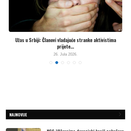
Užas u Srbiji: Članovi vladajuće stranke aktivistima
prijete...
26. Jula 2026.
NAJNOVIJE
NGG “Očuvajmo duvanjski kraj“ pokušava