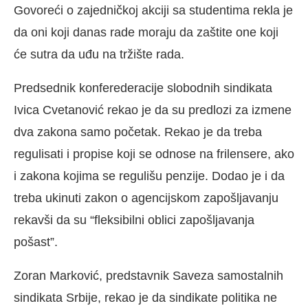
Govoreći o zajedničkoj akciji sa studentima rekla je
da oni koji danas rade moraju da zaštite one koji
će sutra da uđu na tržište rada.
Predsednik konferederacije slobodnih sindikata
Ivica Cvetanović rekao je da su predlozi za izmene
dva zakona samo početak. Rekao je da treba
regulisati i propise koji se odnose na frilensere, ako
i zakona kojima se regulišu penzije. Dodao je i da
treba ukinuti zakon o agencijskom zapošljavanju
rekavši da su “fleksibilni oblici zapošljavanja
pošast”.
Zoran Marković, predstavnik Saveza samostalnih
sindikata Srbije, rekao je da sindikate politika ne