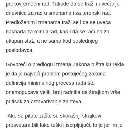
prekovremeeni rad. Takođe da se traži i uvećanje
dnevnice za rad u smenama i za terenski rad.
Predloženim izmenama traži se i da se uveća
naknada za minuli rad, kao i da se računa za
ukupan staž, a ne samo kod poslednjeg
poslodavca.
Govoreći o predlogu izmena Zakona o štrajku rekla
je da je najveći problem postojećeg zakona
definicija minimalnog procesa rada što
onemogućava veliki broj radnika da štrajkom vrše
pritisak za ostavarivanje zahteva.
“Ako se pitate zašto su skorašnji štrajkovi
prosvetara bili tako teški i iscrpljujući, to je jer im je