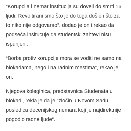
“Korupcija i nemar institucija su doveli do smrti 16
ljudi. Revoltirani smo što je do toga došlo i što za
to niko nije odgovarao”, dodao je on i rekao da
podseća insitucuje da studentski zahtevi nisu
ispunjeni.
“Borba protiv korupcije mora se voditi ne samo na
blokadama, nego i na radnim mestima”, rekao je
on.
Njegova koleginica, predstavnica Studenata u
blokadi, rekla je da je “zločin u Novom Sadu
posledica decenijskog nemara koji je najdirektnije
pogodio radne ljude”.