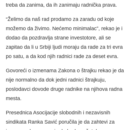
treba da zanima, da ih zanimaju radnička prava.
“Želimo da naš rad prodamo za zaradu od koje
možemo da živimo. Nećemo minimalac”, rekao je i
dodao da pozdravlja strane investotore, ali se
zapitao da li u Srbiji ljudi moraju da rade za tri evra
po satu, a da kod njih radnici rade za deset evra.
Govoreći o izmenama Zakona o štrajku rekao je da
nije normalno da dok jedni radnici štrajkuju,
poslodavci dovode druge radnike na njihova radna
mesta.
Presednica Asocijacije slobodnih i nezavisnih
sindikata Ranka Savić poručila je da zahtevi za