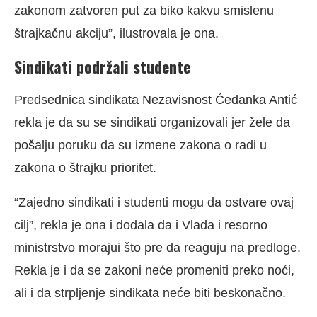
zakonom zatvoren put za biko kakvu smislenu
štrajkačnu akciju”, ilustrovala je ona.
Sindikati podržali studente
Predsednica sindikata Nezavisnost Ćedanka Antić
rekla je da su se sindikati organizovali jer žele da
pošalju poruku da su izmene zakona o radi u
zakona o štrajku prioritet.
“Zajedno sindikati i studenti mogu da ostvare ovaj
cilj”, rekla je ona i dodala da i Vlada i resorno
ministrstvo morajui što pre da reaguju na predloge.
Rekla je i da se zakoni neće promeniti preko noći,
ali i da strpljenje sindikata neće biti beskonačno.