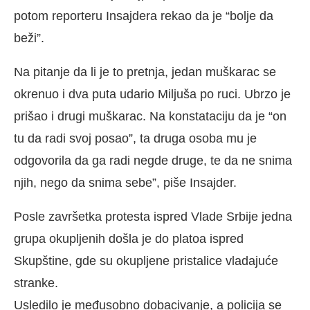
potom reporteru Insajdera rekao da je “bolje da
beži”.
Na pitanje da li je to pretnja, jedan muškarac se
okrenuo i dva puta udario Miljuša po ruci. Ubrzo je
prišao i drugi muškarac. Na konstataciju da je “on
tu da radi svoj posao”, ta druga osoba mu je
odgovorila da ga radi negde druge, te da ne snima
njih, nego da snima sebe”, piše Insajder.
Posle završetka protesta ispred Vlade Srbije jedna
grupa okupljenih došla je do platoa ispred
Skupštine, gde su okupljene pristalice vladajuće
stranke.
Usledilo je međusobno dobacivanje, a policija se