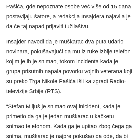
Pašića, gde nepoznate osobe već više od 15 dana
postavljaju šatore, a redakcija Insajdera najavila je
da će taj napad prijaviti tužilaštvu.
Insajder navodi da je muškarac dva puta udario
novinara, pokušavajući da mu iz ruke izbije telefon
kojim je ih je snimao, tokom incidenta kada je
grupa prisutnih napala povorku vojnih veterana koji
su preko Trga Nikole Pašića išli ka zgradi Radio-
televizije Srbije (RTS).
“Stefan Miljuš je snimao ovaj inicident, kada je
primetio da ga je jedan muškarac u kačketu
snimao telefonom. Kada ga je upitao zbog čega ga
snima, muškarac je najpre pokušao da ode, da bi