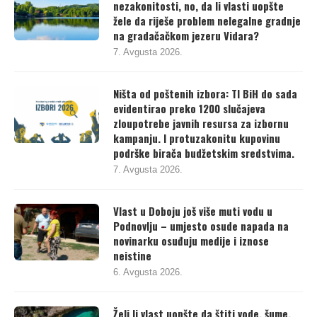
nezakonitosti, no, da li vlasti uopšte
žele da riješe problem nelegalne gradnje
na gradačačkom jezeru Vidara?
7. Avgusta 2026.
Ništa od poštenih izbora: TI BiH do sada
evidentirao preko 1200 slučajeva
zloupotrebe javnih resursa za izbornu
kampanju. I protuzakonitu kupovinu
podrške birača budžetskim sredstvima.
7. Avgusta 2026.
Vlast u Doboju još više muti vodu u
Podnovlju – umjesto osude napada na
novinarku osuđuju medije i iznose
neistine
6. Avgusta 2026.
Želi li vlast uopšte da štiti vode, šume,