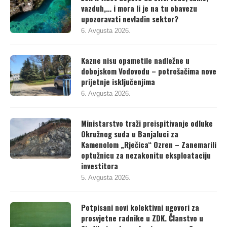
vazduh,… i mora li je na tu obavezu
upozoravati nevladin sektor?
6. Avgusta 2026.
Kazne nisu opametile nadležne u
dobojskom Vodovodu – potrošačima nove
prijetnje isključenjima
6. Avgusta 2026.
Ministarstvo traži preispitivanje odluke
Okružnog suda u Banjaluci za
Kamenolom „Rječica“ Ozren – Zanemarili
optužnicu za nezakonitu eksploataciju
investitora
5. Avgusta 2026.
Potpisani novi kolektivni ugovori za
prosvjetne radnike u ZDK. Članstvo u