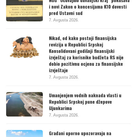
i novi Zakon o koncesijama K10 dovesti
pred Ustavni sud
7. Avgusta 2026.
Nikad, od kako postoji finansijska
revizija u Republici Srpskoj
Konsolidovani godišnji finansijski
izvještaj za korisnike budžeta RS nije
dobio pozitivnu ocjenu za finansijske
izvještaje
7. Avgusta 2026.
Umanjenjem vodnih naknada vlasti u
Republici Srpskoj pune džepove
šljunkarima
7. Avgusta 2026.
Građani uporno upozoravaju na