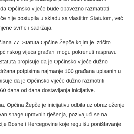
v da Općinsko vijeće bude obavezno razmatrati
e nije postupila u skladu sa vlastitim Statutom, već
njene svrhe i sadržaja.
lana 77. Statuta Općine Žepče kojim je izričito
Općinskog vijeća građani mogu pokrenuti raspravu
 Statuta propisuje da je Općinsko vijeće dužno
e podržana potpisima najmanje 100 građana upisanih u
pisuje da je Općinsko vijeće dužno razmotriti
 60 dana od dana dostavljanja inicijative.
 Općina Žepče je inicijativu odbila uz obrazloženje
van snage upravnih rješenja, pozivajući se na
e Bosne i Hercegovine koje regulišu poništavanje