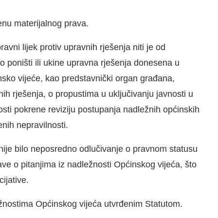
enu materijalnog prava.
avni lijek protiv upravnih rješenja niti je od
 poništi ili ukine upravna rješenja donesena u
sko vijeće, kao predstavnički organ građana,
ih rješenja, o propustima u uključivanju javnosti u
osti pokrene reviziju postupanja nadležnih općinskih
nih nepravilnosti.
 nije bilo neposredno odlučivanje o pravnom statusu
ve o pitanjima iz nadležnosti Općinskog vijeća, što
ijative.
žnostima Općinskog vijeća utvrđenim Statutom.