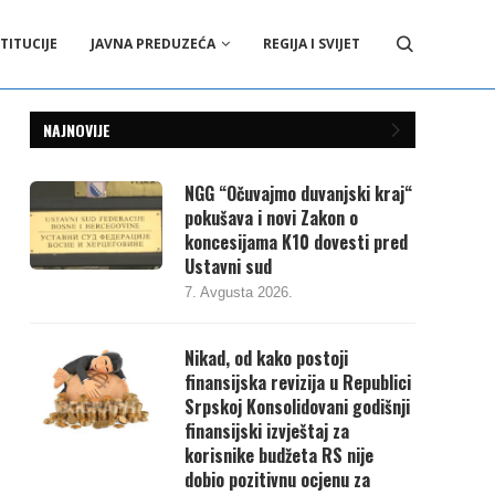
TITUCIJE
JAVNA PREDUZEĆA
REGIJA I SVIJET
NAJNOVIJE
NGG “Očuvajmo duvanjski kraj“
pokušava i novi Zakon o
koncesijama K10 dovesti pred
Ustavni sud
7. Avgusta 2026.
Nikad, od kako postoji
finansijska revizija u Republici
Srpskoj Konsolidovani godišnji
finansijski izvještaj za
korisnike budžeta RS nije
dobio pozitivnu ocjenu za