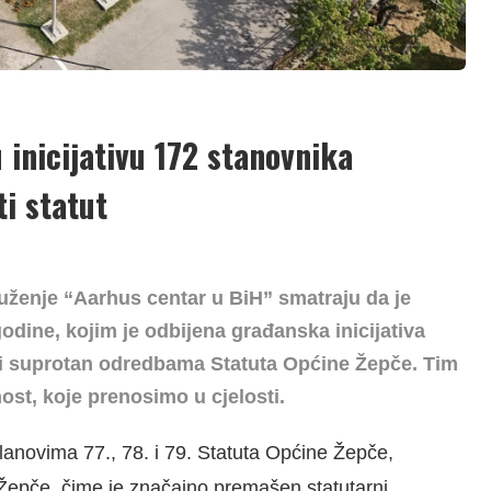
inicijativu 172 stanovnika
ti statut
ruženje “Aarhus centar u BiH” smatraju da je
dine, kojim je odbijena građanska inicijativa
 i suprotan odredbama Statuta Općine Žepče. Tim
ost, koje prenosimo u cjelosti.
lanovima 77., 78. i 79. Statuta Općine Žepče,
Žepče, čime je značajno premašen statutarni