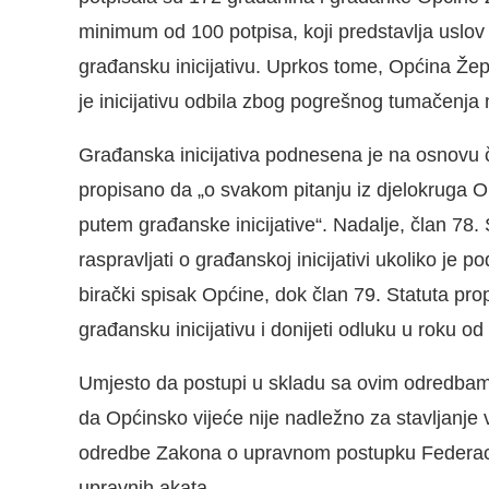
minimum od 100 potpisa, koji predstavlja uslo
građansku inicijativu. Uprkos tome, Općina Žepč
je inicijativu odbila zbog pogrešnog tumačenja 
Građanska inicijativa podnesena je na osnovu č
propisano da „o svakom pitanju iz djelokruga 
putem građanske inicijative“. Nadalje, član 78.
raspravljati o građanskoj inicijativi ukoliko j
birački spisak Općine, dok član 79. Statuta pro
građansku inicijativu i donijeti odluku u roku od
Umjesto da postupi u skladu sa ovim odredbama,
da Općinsko vijeće nije nadležno za stavljanje 
odredbe Zakona o upravnom postupku Federacij
upravnih akata.