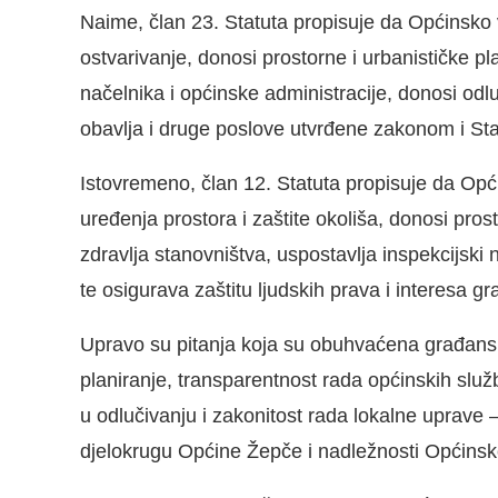
Naime, član 23. Statuta propisuje da Općinsko v
ostvarivanje, donosi prostorne i urbanističke p
načelnika i općinske administracije, donosi odluk
obavlja i druge poslove utvrđene zakonom i St
Istovremeno, član 12. Statuta propisuje da Općin
uređenja prostora i zaštite okoliša, donosi pro
zdravlja stanovništva, uspostavlja inspekcijski
te osigurava zaštitu ljudskih prava i interesa g
Upravo su pitanja koja su obuhvaćena građansko
planiranje, transparentnost rada općinskih služ
u odlučivanju i zakonitost rada lokalne uprav
djelokrugu Općine Žepče i nadležnosti Općinsk