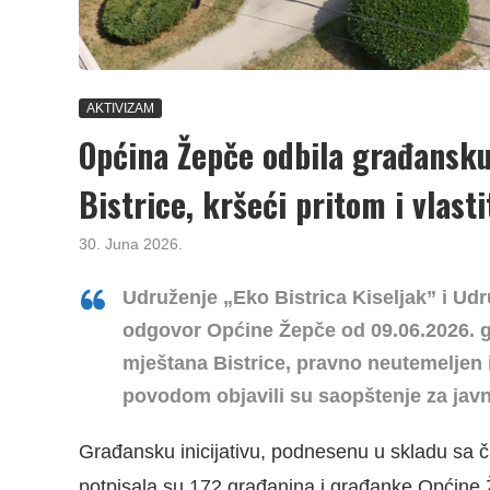
AKTIVIZAM
Općina Žepče odbila građansku 
Bistrice, kršeći pritom i vlasti
30. Juna 2026.
Udruženje „Eko Bistrica Kiseljak” i Ud
odgovor Općine Žepče od 09.06.2026. go
mještana Bistrice, pravno neutemeljen
povodom objavili su saopštenje za javn
Građansku inicijativu, podnesenu u skladu sa č
potpisala su 172 građanina i građanke Općine 