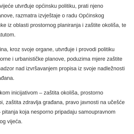
ijeće utvrđuje općinsku politiku, prati njeno
lanove, razmatra izvještaje o radu Općinskog
e iz oblasti prostornog planiranja i zaštite okoliša, te
atutom.
a, kroz svoje organe, utvrđuje i provodi politiku
storne i urbanističke planove, poduzima mjere zaštite
 nadzor nad izvršavanjem propisa iz svoje nadležnosti
rađana.
m inicijativom – zaštita okoliša, prostorno
bi, zaštita zdravlja građana, pravo javnosti na učešće
e – pitanja koja nesporno pripadaju samoupravnom
og vijeća.