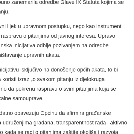
puno zanemarila odredbe Glave IX Statuta kojima se
nju.
avni lijek u upravnom postupku, nego kao instrument
raspravu o pitanjima od javnog interesa. Upravo
nska inicijativa odbije pozivanjem na odredbe
ištavanje upravnih akata.
cijativu isključivo na donošenje općih akata, to bi
a koristi izraz „o svakom pitanju iz djelokruga
no da pokrenu raspravu o svim pitanjima koja se
okalne samouprave.
 dodatno obavezuju Općinu da afirmira građanske
 sa udruženjima građana, transparentnost rada i aktivno
kada se radi o pitanjima zaštite okoliša i razvoja