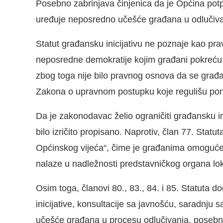
Posebno zabrinjava činjenica da je Općina pot
uređuje neposredno učešće građana u odlučiva
Statut građansku inicijativu ne poznaje kao pr
neposredne demokratije kojim građani pokreću 
zbog toga nije bilo pravnog osnova da se građa
Zakona o upravnom postupku koje regulišu pon
Da je zakonodavac želio ograničiti građansku ini
bilo izričito propisano. Naprotiv, član 77. Statut
Općinskog vijeća“, čime je građanima omoguće
nalaze u nadležnosti predstavničkog organa l
Osim toga, članovi 80., 83., 84. i 85. Statuta
inicijative, konsultacije sa javnošću, saradnju
učešće građana u procesu odlučivanja, posebno 