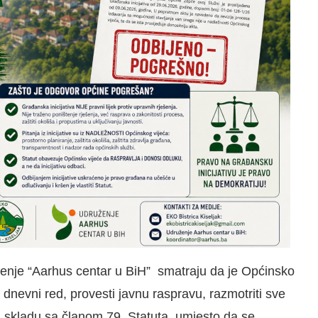
je “Aarhus centar u BiH” smatraju da je Općinsko
a dnevni red, provesti javnu raspravu, razmotriti sve
 skladu sa članom 79. Statuta, umjesto da se