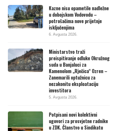
Kazne nisu opametile nadležne
u dobojskom Vodovodu –
potrošačima nove prijetnje
isključenjima
6. Avgusta 2026.
Ministarstvo traži
preispitivanje odluke Okružnog
suda u Banjaluci za
Kamenolom „Rječica“ Ozren –
Zanemarili optužnicu za
nezakonitu eksploataciju
investitora
5. Avgusta 2026.
Potpisani novi kolektivni
ugovori za prosvjetne radnike
u ZDK. Članstvo u Sindikatu