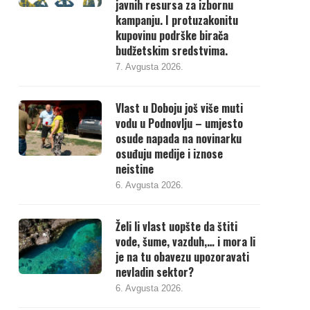
javnih resursa za izbornu
kampanju. I protuzakonitu
kupovinu podrške birača
budžetskim sredstvima.
7. Avgusta 2026.
Vlast u Doboju još više muti
vodu u Podnovlju – umjesto
osude napada na novinarku
osuđuju medije i iznose
neistine
6. Avgusta 2026.
Želi li vlast uopšte da štiti
vode, šume, vazduh,… i mora li
je na tu obavezu upozoravati
nevladin sektor?
6. Avgusta 2026.