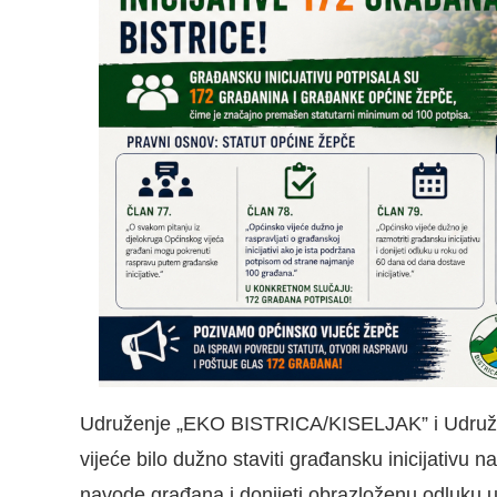
Udruženje „EKO BISTRICA/KISELJAK” i Udružen
vijeće bilo dužno staviti građansku inicijativu n
navode građana i donijeti obrazloženu odluku u