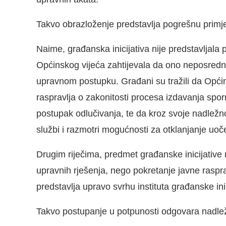
Takvo obrazloženje predstavlja pogrešnu primj
Naime, građanska inicijativa nije predstavljala pr
Općinskog vijeća zahtijevala da ono neposredno
upravnom postupku. Građani su tražili da Općin
raspravlja o zakonitosti procesa izdavanja sporn
postupak odlučivanja, te da kroz svoje nadležn
službi i razmotri mogućnosti za otklanjanje uoče
Drugim riječima, predmet građanske inicijative
upravnih rješenja, nego pokretanje javne raspra
predstavlja upravo svrhu instituta građanske inic
Takvo postupanje u potpunosti odgovara nadle