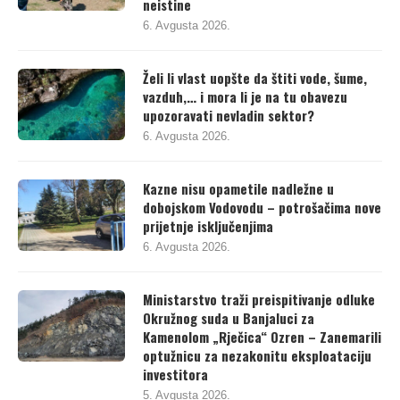
neistine
6. Avgusta 2026.
Želi li vlast uopšte da štiti vode, šume,
vazduh,… i mora li je na tu obavezu
upozoravati nevladin sektor?
6. Avgusta 2026.
Kazne nisu opametile nadležne u
dobojskom Vodovodu – potrošačima nove
prijetnje isključenjima
6. Avgusta 2026.
Ministarstvo traži preispitivanje odluke
Okružnog suda u Banjaluci za
Kamenolom „Rječica“ Ozren – Zanemarili
optužnicu za nezakonitu eksploataciju
investitora