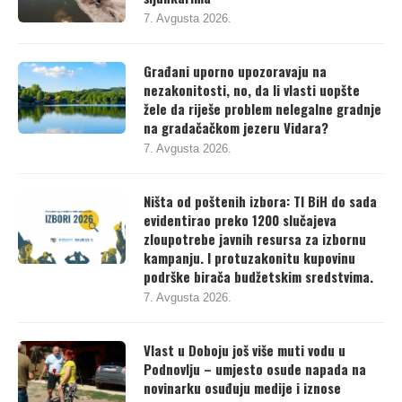
šljunkarima
7. Avgusta 2026.
Građani uporno upozoravaju na
nezakonitosti, no, da li vlasti uopšte
žele da riješe problem nelegalne gradnje
na gradačačkom jezeru Vidara?
7. Avgusta 2026.
Ništa od poštenih izbora: TI BiH do sada
evidentirao preko 1200 slučajeva
zloupotrebe javnih resursa za izbornu
kampanju. I protuzakonitu kupovinu
podrške birača budžetskim sredstvima.
7. Avgusta 2026.
Vlast u Doboju još više muti vodu u
Podnovlju – umjesto osude napada na
novinarku osuđuju medije i iznose