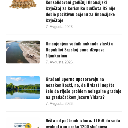
revizija u Republici Srpskoj
Konsolidovani godišnji finansijski
izvještaj za korisnike budžeta RS nije
dobio pozitivnu ocjenu za finansijske
izvještaje
7. Avgusta 2026.
Umanjenjem vodnih naknada vlasti u
Republici Srpskoj pune džepove
šljunkarima
7. Avgusta 2026.
Građani uporno upozoravaju na
nezakonitosti, no, da li vlasti uopšte
žele da riješe problem nelegalne gradnje
na gradačačkom jezeru Vidara?
7. Avgusta 2026.
Ništa od poštenih izbora: TI BiH do sada