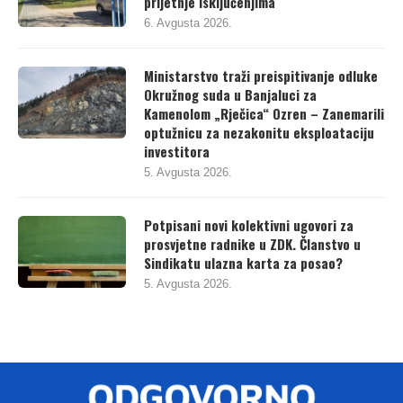
prijetnje isključenjima
6. Avgusta 2026.
Ministarstvo traži preispitivanje odluke
Okružnog suda u Banjaluci za
Kamenolom „Rječica“ Ozren – Zanemarili
optužnicu za nezakonitu eksploataciju
investitora
5. Avgusta 2026.
Potpisani novi kolektivni ugovori za
prosvjetne radnike u ZDK. Članstvo u
Sindikatu ulazna karta za posao?
5. Avgusta 2026.