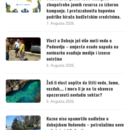
evidentirao preko 1200 slučajeva
zloupotrebe javnih resursa za izbornu
kampanju. I protuzakonitu kupovinu
podrške birača budžetskim sredstvima.
7. Avgusta 2026.
Vlast u Doboju još više muti vodu u
Podnovlju – umjesto osude napada na
novinarku osuđuju medije i iznose
neistine
6. Avgusta 2026.
Želi li vlast uopšte da štiti vode, šume,
vazduh,… i mora li je na tu obavezu
upozoravati nevladin sektor?
6. Avgusta 2026.
Kazne nisu opametile nadležne u
dobojskom Vodovodu – potrošačima nove