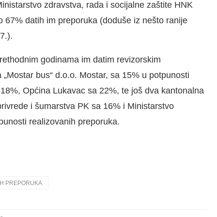
inistarstvo zdravstva, rada i socijalne zaštite HNK
 67% datih im preporuka (doduše iz nešto ranije
7.).
prethodnim godinama im datim revizorskim
 „Mostar bus“ d.o.o. Mostar, sa 15% u potpunosti
a 18%, Općina Lukavac sa 22%, te još dva kantonalna
privrede i šumarstva PK sa 16% i Ministarstvo
punosti realizovanih preporuka.
KIH PREPORUKA