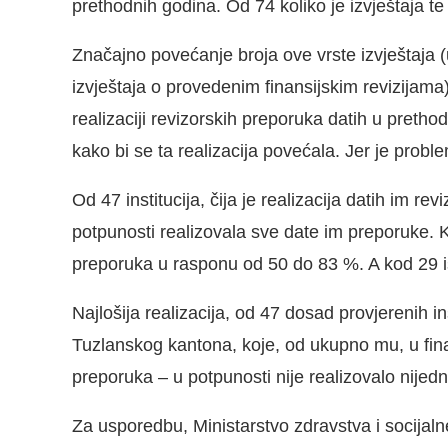
prethodnih godina. Od 74 koliko je izvještaja te 
Značajno povećanje broja ove vrste izvještaja 
izvještaja o provedenim finansijskim revizijama
realizaciji revizorskih preporuka datih u pretho
kako bi se ta realizacija povećala. Jer je prob
Od 47 institucija, čija je realizacija datih im r
potpunosti realizovala sve date im preporuke. K
preporuka u rasponu od 50 do 83 %. A kod 29 
Najlošija realizacija, od 47 dosad provjerenih i
Tuzlanskog kantona, koje, od ukupno mu, u finans
preporuka – u potpunosti nije realizovalo nijedn
Za usporedbu, Ministarstvo zdravstva i socijalne