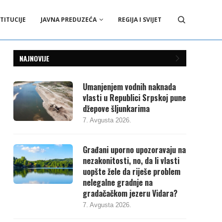
TITUCIJE
JAVNA PREDUZEĆA
REGIJA I SVIJET
NAJNOVIJE
Umanjenjem vodnih naknada
vlasti u Republici Srpskoj pune
džepove šljunkarima
7. Avgusta 2026.
Građani uporno upozoravaju na
nezakonitosti, no, da li vlasti
uopšte žele da riješe problem
nelegalne gradnje na
gradačačkom jezeru Vidara?
7. Avgusta 2026.