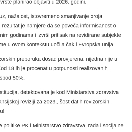
vrste planirao objaviti u 2026. godini.
(uz, nažalost, istovremeno smanjivanje broja
) rezultat je namjere da se poveća informisanost o
dnim godinama i izvrši pritisak na revidirane subjekte
leme u ovom kontekstu uočila čak i Evropska unija.
evizorskih preporuka dosad provjerena, nijedna nije u
od 18 ih je procenat u potpunosti realizovanih
ispod 50%.
nstitucija, detektovana je kod Ministarstva zdravstva
ijskoj reviziji za 2023., šest datih revizorskih
u!
 politike PK i Ministarstvo zdravstva, rada i socijalne