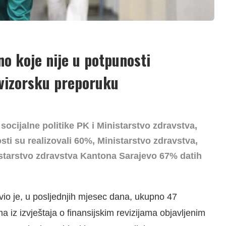
no koje nije u potpunosti
evizorsku preporuku
socijalne politike PK i Ministarstvo zdravstva,
sti su realizovali 60%, Ministarstvo zdravstva,
istarstvo zdravstva Kantona Sarajevo 67% datih
javio je, u posljednjih mjesec dana, ukupno 47
 iz izvještaja o finansijskim revizijama objavljenim