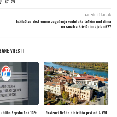
naredni članak
Tužilaštvo ekstremno zagađenje vodotoka teškim metalima
ne smatra krivičnim djelom???
ANE VIJESTI
njskih poslova
Državni ured za reviziju završio
Revizori RS