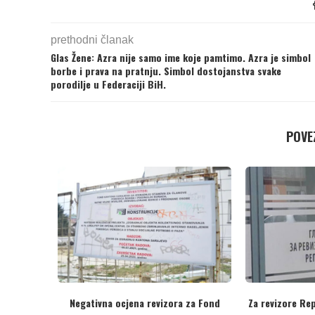
prethodni članak
Glas Žene: Azra nije samo ime koje pamtimo. Azra je simbol
borbe i prava na pratnju. Simbol dostojanstva svake
porodilje u Federaciji BiH.
POVEZ
Revizori Brčko distrikta prvi od 4 VRI
Ministarstva odbrane, va