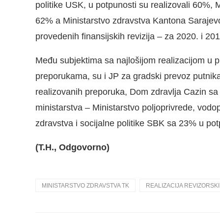
politike USK, u potpunosti su realizovali 60%, M
62% a Ministarstvo zdravstva Kantona Sarajevo
provedenih finansijskih revizija – za 2020. i 201
Među subjektima sa najlošijom realizacijom u 
preporukama, su i JP za gradski prevoz putnika
realizovanih preporuka, Dom zdravlja Cazin s
ministarstva – Ministarstvo poljoprivrede, vodo
zdravstva i socijalne politike SBK sa 23% u pot
(T.H., Odgovorno)
MINISTARSTVO ZDRAVSTVA TK
REALIZACIJA REVIZORS