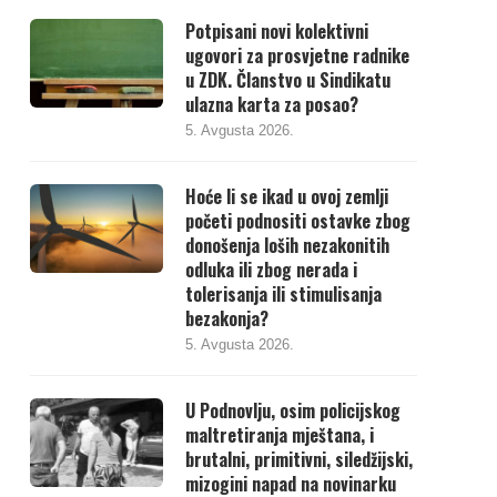
Potpisani novi kolektivni
ugovori za prosvjetne radnike
u ZDK. Članstvo u Sindikatu
ulazna karta za posao?
5. Avgusta 2026.
Hoće li se ikad u ovoj zemlji
početi podnositi ostavke zbog
donošenja loših nezakonitih
odluka ili zbog nerada i
tolerisanja ili stimulisanja
bezakonja?
5. Avgusta 2026.
U Podnovlju, osim policijskog
maltretiranja mještana, i
brutalni, primitivni, siledžijski,
mizogini napad na novinarku