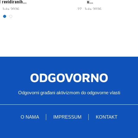
 i...
finansijsku reviziju za...
6.
22. Jula 2026.
Odgovorni građani aktivizmom do odgovorne vlasti
O NAMA
IMPRESSUM
KONTAKT