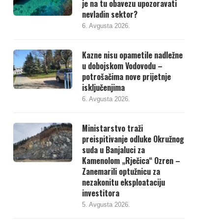
je na tu obavezu upozoravati
nevladin sektor?
6. Avgusta 2026.
Kazne nisu opametile nadležne
u dobojskom Vodovodu –
potrošačima nove prijetnje
isključenjima
6. Avgusta 2026.
Ministarstvo traži
preispitivanje odluke Okružnog
suda u Banjaluci za
Kamenolom „Rječica“ Ozren –
Zanemarili optužnicu za
nezakonitu eksploataciju
investitora
5. Avgusta 2026.