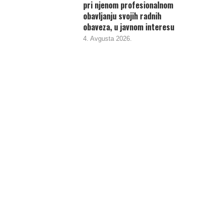
pri njenom profesionalnom
obavljanju svojih radnih
obaveza, u javnom interesu
4. Avgusta 2026.
 objavili 9 novih izvještaja.
Negativna ocjena revizora za Fond