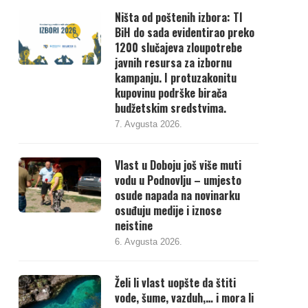
Ništa od poštenih izbora: TI
BiH do sada evidentirao preko
1200 slučajeva zloupotrebe
javnih resursa za izbornu
kampanju. I protuzakonitu
kupovinu podrške birača
budžetskim sredstvima.
7. Avgusta 2026.
Vlast u Doboju još više muti
vodu u Podnovlju – umjesto
osude napada na novinarku
osuđuju medije i iznose
neistine
6. Avgusta 2026.
Želi li vlast uopšte da štiti
vode, šume, vazduh,… i mora li