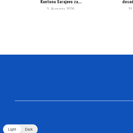
u...
i ljudskih prava
27. Jula 2026.
24. Jula 202
Light
Dark