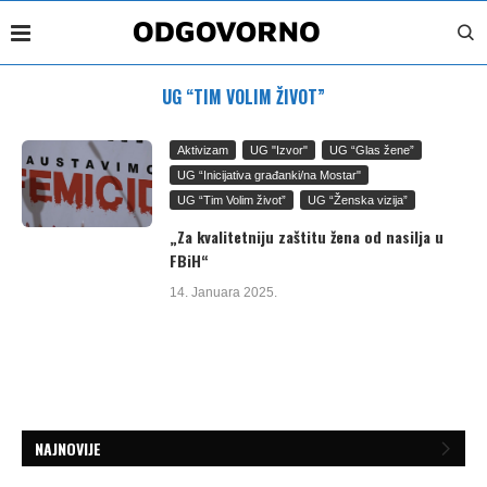
UG “TIM VOLIM ŽIVOT”
Aktivizam
UG "Izvor"
UG “Glas žene”
UG “Inicijativa građanki/na Mostar"
UG “Tim Volim život”
UG “Ženska vizija”
„Za kvalitetniju zaštitu žena od nasilja u
FBiH“
14. Januara 2025.
NAJNOVIJE