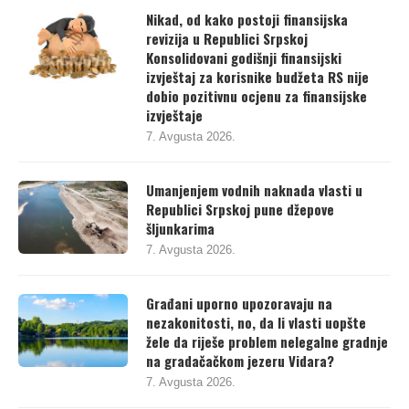
Nikad, od kako postoji finansijska
revizija u Republici Srpskoj
Konsolidovani godišnji finansijski
izvještaj za korisnike budžeta RS nije
dobio pozitivnu ocjenu za finansijske
izvještaje
7. Avgusta 2026.
Umanjenjem vodnih naknada vlasti u
Republici Srpskoj pune džepove
šljunkarima
7. Avgusta 2026.
Građani uporno upozoravaju na
nezakonitosti, no, da li vlasti uopšte
žele da riješe problem nelegalne gradnje
na gradačačkom jezeru Vidara?
7. Avgusta 2026.