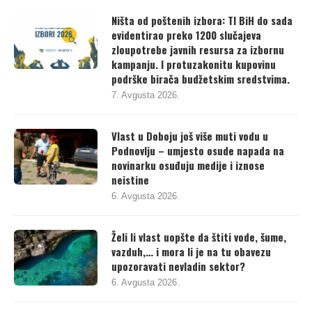
Ništa od poštenih izbora: TI BiH do sada
evidentirao preko 1200 slučajeva
zloupotrebe javnih resursa za izbornu
kampanju. I protuzakonitu kupovinu
podrške birača budžetskim sredstvima.
7. Avgusta 2026.
Vlast u Doboju još više muti vodu u
Podnovlju – umjesto osude napada na
novinarku osuđuju medije i iznose
neistine
6. Avgusta 2026.
Želi li vlast uopšte da štiti vode, šume,
vazduh,… i mora li je na tu obavezu
upozoravati nevladin sektor?
6. Avgusta 2026.