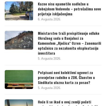
Kazne nisu opametile nadležne u
dobojskom Vodovodu – potrošačima nove
prijetnje isključenjima
6. Avgusta 2026.
Ministarstvo traži preispitivanje odluke
Okružnog suda u Banjaluci za
Kamenolom „Rječica“ Ozren – Zanemarili
optužnicu za nezakonitu eksploataciju
investitora
5. Avgusta 2026.
Potpisani novi kolektivni ugovori za
prosvjetne radnike u ZDK. Članstvo u
Sindikatu ulazna karta za posao?
5. Avgusta 2026.
Hoće li se ikad u ovoj zemlji početi