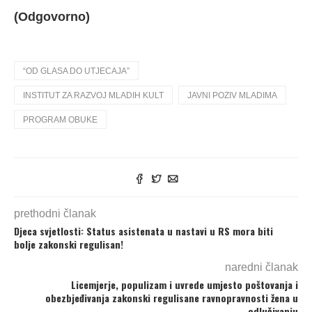
(Odgovorno)
“OD GLASA DO UTJECAJA”
INSTITUT ZA RAZVOJ MLADIH KULT
JAVNI POZIV MLADIMA
PROGRAM OBUKE
prethodni članak
Djeca svjetlosti: Status asistenata u nastavi u RS mora biti
bolje zakonski regulisan!
naredni članak
Licemjerje, populizam i uvrede umjesto poštovanja i
obezbjeđivanja zakonski regulisane ravnopravnosti žena u
odlučivanju