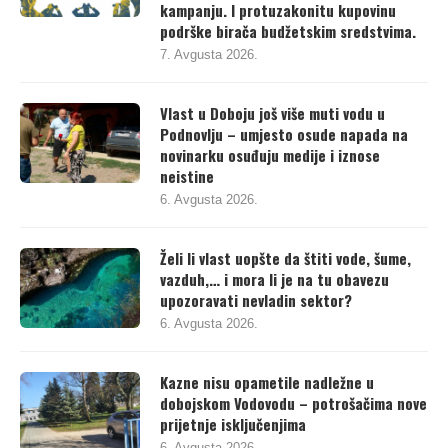
kampanju. I protuzakonitu kupovinu
podrške birača budžetskim sredstvima.
7. Avgusta 2026.
Vlast u Doboju još više muti vodu u
Podnovlju – umjesto osude napada na
novinarku osuđuju medije i iznose
neistine
6. Avgusta 2026.
Želi li vlast uopšte da štiti vode, šume,
vazduh,… i mora li je na tu obavezu
upozoravati nevladin sektor?
6. Avgusta 2026.
Kazne nisu opametile nadležne u
dobojskom Vodovodu – potrošačima nove
prijetnje isključenjima