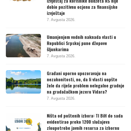
izvještaj za korisnike budžeta RS nije
dobio pozitivnu ocjenu za finansijske
izvještaje
7. Avgusta 2026.
Umanjenjem vodnih naknada vlasti u
Republici Srpskoj pune džepove
šljunkarima
7. Avgusta 2026.
Građani uporno upozoravaju na
nezakonitosti, no, da li vlasti uopšte
žele da riješe problem nelegalne gradnje
na gradačačkom jezeru Vidara?
7. Avgusta 2026.
Ništa od poštenih izbora: TI BiH do sada
evidentirao preko 1200 slučajeva
zloupotrebe javnih resursa za izbornu