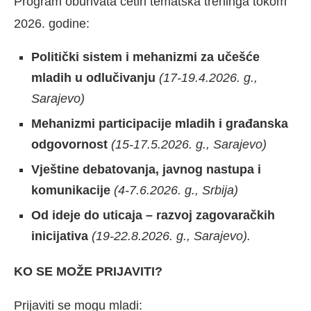
Program obuhvata četiri tematska treninga tokom
2026. godine:
Politički sistem i mehanizmi za učešće
mladih u odlučivanju
(17-19.4.2026. g.,
Sarajevo)
Mehanizmi participacije mladih i građanska
odgovornost
(15-17.5.2026. g., Sarajevo)
Vještine debatovanja, javnog nastupa i
komunikacije
(4-7.6.2026. g., Srbija)
Od ideje do uticaja – razvoj zagovaračkih
inicijativa
(19-22.8.2026. g., Sarajevo).
KO SE MOŽE PRIJAVITI?
Prijaviti se mogu mladi: