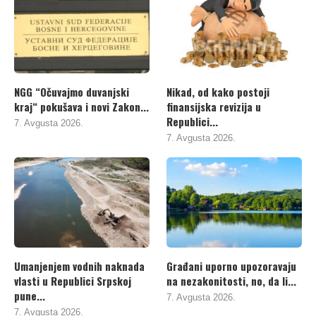
NGG “Očuvajmo duvanjski
Nikad, od kako postoji
kraj“ pokušava i novi Zakon...
finansijska revizija u
Republici...
7. Avgusta 2026.
7. Avgusta 2026.
Umanjenjem vodnih naknada
Građani uporno upozoravaju
vlasti u Republici Srpskoj
na nezakonitosti, no, da li...
pune...
7. Avgusta 2026.
7. Avgusta 2026.