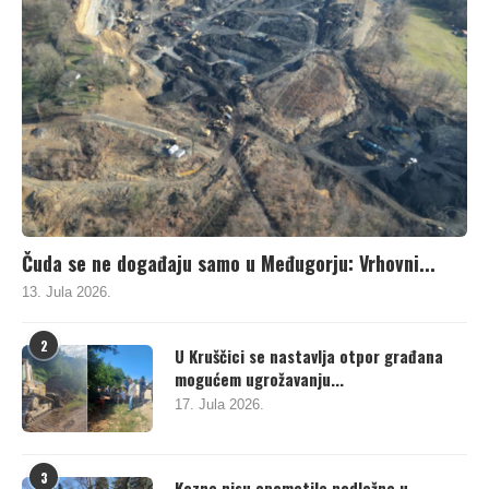
Čuda se ne događaju samo u Međugorju: Vrhovni...
13. Jula 2026.
2
U Kruščici se nastavlja otpor građana
mogućem ugrožavanju...
17. Jula 2026.
3
Kazne nisu opametile nadležne u