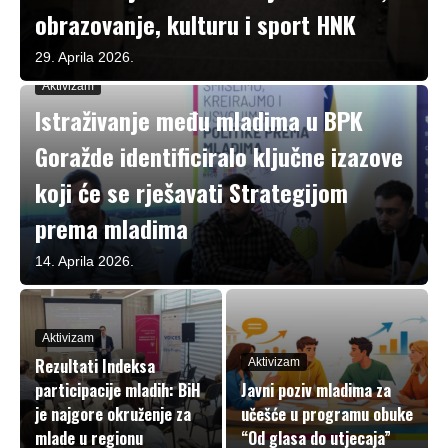
obrazovanje, kulturu i sport HNK
29. Aprila 2026.
Aktivizam
Istraživanje među mladima u BPK
Goražde identificiralo ključne izazove
koji će se rješavati Strategijom
prema mladima
14. Aprila 2026.
Aktivizam
Rezultati Indeksa
Aktivizam
participacije mladih: BiH
Javni poziv mladima za
je najgore okruženje za
učešće u programu obuke
mlade u regionu
“Od glasa do utjecaja”