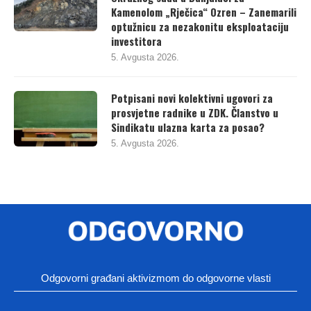
Okružnog suda u Banjaluci za
Kamenolom „Rječica“ Ozren – Zanemarili
optužnicu za nezakonitu eksploataciju
investitora
5. Avgusta 2026.
Potpisani novi kolektivni ugovori za
prosvjetne radnike u ZDK. Članstvo u
Sindikatu ulazna karta za posao?
5. Avgusta 2026.
Odgovorni građani aktivizmom do odgovorne vlasti