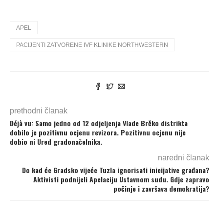
APEL
PACIJENTI ZATVORENE IVF KLINIKE NORTHWESTERN
prethodni članak
Déjà vu: Samo jedno od 12 odjeljenja Vlade Brčko distrikta
dobilo je pozitivnu ocjenu revizora. Pozitivnu ocjenu nije
dobio ni Ured gradonačelnika.
naredni članak
Do kad će Gradsko vijeće Tuzla ignorisati inicijative građana?
Aktivisti podnijeli Apelaciju Ustavnom sudu. Gdje zapravo
počinje i završava demokratija?