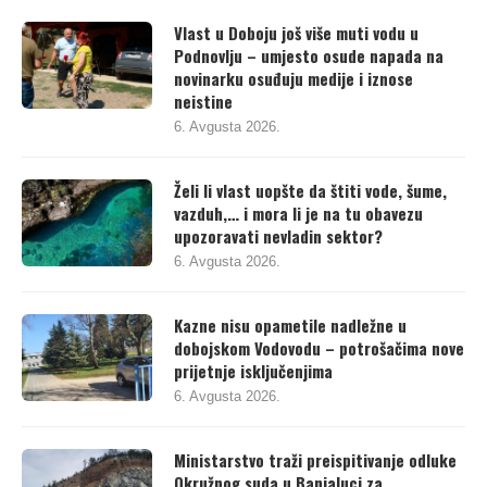
Vlast u Doboju još više muti vodu u
Podnovlju – umjesto osude napada na
novinarku osuđuju medije i iznose
neistine
6. Avgusta 2026.
Želi li vlast uopšte da štiti vode, šume,
vazduh,… i mora li je na tu obavezu
upozoravati nevladin sektor?
6. Avgusta 2026.
Kazne nisu opametile nadležne u
dobojskom Vodovodu – potrošačima nove
prijetnje isključenjima
6. Avgusta 2026.
Ministarstvo traži preispitivanje odluke