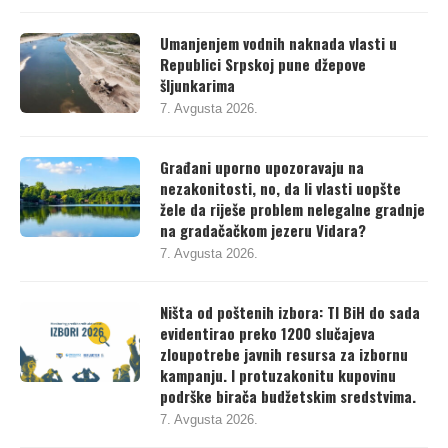
7. Avgusta 2026.
Umanjenjem vodnih naknada vlasti u
Republici Srpskoj pune džepove
šljunkarima
7. Avgusta 2026.
Građani uporno upozoravaju na
nezakonitosti, no, da li vlasti uopšte
žele da riješe problem nelegalne gradnje
na gradačačkom jezeru Vidara?
7. Avgusta 2026.
Ništa od poštenih izbora: TI BiH do sada
evidentirao preko 1200 slučajeva
zloupotrebe javnih resursa za izbornu
kampanju. I protuzakonitu kupovinu
podrške birača budžetskim sredstvima.
7. Avgusta 2026.