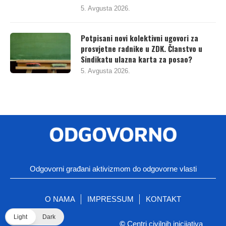
5. Avgusta 2026.
Potpisani novi kolektivni ugovori za
prosvjetne radnike u ZDK. Članstvo u
Sindikatu ulazna karta za posao?
5. Avgusta 2026.
Odgovorni građani aktivizmom do odgovorne vlasti
O NAMA
IMPRESSUM
KONTAKT
Light
Dark
©
Centri civilnih inicijativa