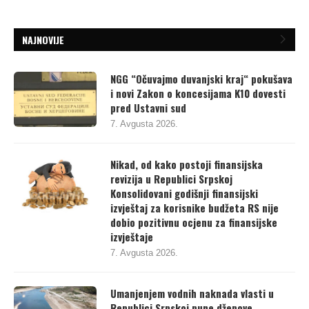
NAJNOVIJE
NGG “Očuvajmo duvanjski kraj“ pokušava
i novi Zakon o koncesijama K10 dovesti
pred Ustavni sud
7. Avgusta 2026.
Nikad, od kako postoji finansijska
revizija u Republici Srpskoj
Konsolidovani godišnji finansijski
izvještaj za korisnike budžeta RS nije
dobio pozitivnu ocjenu za finansijske
izvještaje
7. Avgusta 2026.
Umanjenjem vodnih naknada vlasti u
Republici Srpskoj pune džepove