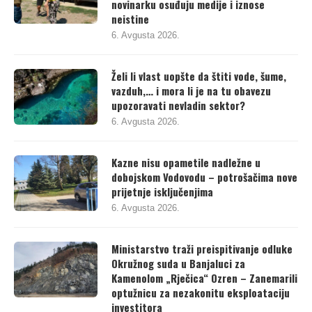
novinarku osuđuju medije i iznose
neistine
6. Avgusta 2026.
Želi li vlast uopšte da štiti vode, šume,
vazduh,… i mora li je na tu obavezu
upozoravati nevladin sektor?
6. Avgusta 2026.
Kazne nisu opametile nadležne u
dobojskom Vodovodu – potrošačima nove
prijetnje isključenjima
6. Avgusta 2026.
Ministarstvo traži preispitivanje odluke
Okružnog suda u Banjaluci za
Kamenolom „Rječica“ Ozren – Zanemarili
optužnicu za nezakonitu eksploataciju
investitora