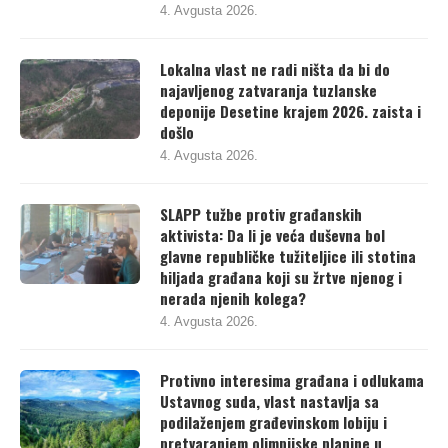
4. Avgusta 2026.
Lokalna vlast ne radi ništa da bi do
najavljenog zatvaranja tuzlanske
deponije Desetine krajem 2026. zaista i
došlo
4. Avgusta 2026.
SLAPP tužbe protiv građanskih
aktivista: Da li je veća duševna bol
glavne republičke tužiteljice ili stotina
hiljada građana koji su žrtve njenog i
nerada njenih kolega?
4. Avgusta 2026.
Protivno interesima građana i odlukama
Ustavnog suda, vlast nastavlja sa
podilaženjem građevinskom lobiju i
pretvaranjem olimpijske planine u