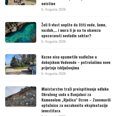
neistine
6. Avgusta 2026.
Želi li vlast uopšte da štiti vode, šume,
vazduh,… i mora li je na tu obavezu
upozoravati nevladin sektor?
6. Avgusta 2026.
Kazne nisu opametile nadležne u
dobojskom Vodovodu – potrošačima nove
prijetnje isključenjima
6. Avgusta 2026.
Ministarstvo traži preispitivanje odluke
Okružnog suda u Banjaluci za
Kamenolom „Rječica“ Ozren – Zanemarili
optužnicu za nezakonitu eksploataciju
investitora