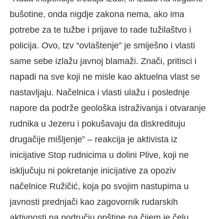
bušotine, onda nigdje zakona nema, ako ima
potrebe za te tužbe i prijave to rade tužilaštvo i
policija. Ovo, tzv “ovlaštenje” je smiješno i vlasti
same sebe izlažu javnoj blamaži. Znači, pritisci i
napadi na sve koji ne misle kao aktuelna vlast se
nastavljaju. Načelnica i vlasti ulažu i poslednje
napore da podrže geološka istraživanja i otvaranje
rudnika u Jezeru i pokušavaju da diskredituju
drugačije mišljenje” – reakcija je aktivista iz
inicijative Stop rudnicima u dolini Plive, koji ne
isključuju ni pokretanje inicijative za opoziv
načelnice Ružičić, koja po svojim nastupima u
javnosti prednjači kao zagovornik rudarskih
aktivnosti na području opštine na čijem je čelu.