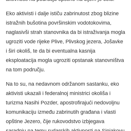
Eko aktivisti i dalje ističu zabrinutost zbog blizine
istražnih bušotina površinskim vodotokovima,
naglasivši strah stanovnika da bi istraživanja mogla
ugroziti vode rijeke Plive, Plivskog jezera, Jošavke
i širi okoliš, te da bi eventualna kasnija
eksploatacija mogla ugroziti opstanak stanovništva
na tom području.
Na to su, na nedavnom održanom sastanku, eko
aktivisti ukazali i federalnoj ministrici okoliša i
turizma Nasihi Pozder, apostrofirajući nedovoljnu
komunikaciju između zabrinutih građana i vlasti
opštine Jezero, čije rukovodstvo izbjegava
saradnju na temu rudarskih aktivnosti na Sinjakovu