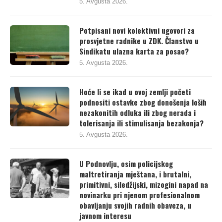
5. Avgusta 2026.
Potpisani novi kolektivni ugovori za
prosvjetne radnike u ZDK. Članstvo u
Sindikatu ulazna karta za posao?
5. Avgusta 2026.
Hoće li se ikad u ovoj zemlji početi
podnositi ostavke zbog donošenja loših
nezakonitih odluka ili zbog nerada i
tolerisanja ili stimulisanja bezakonja?
5. Avgusta 2026.
U Podnovlju, osim policijskog
maltretiranja mještana, i brutalni,
primitivni, siledžijski, mizogini napad na
novinarku pri njenom profesionalnom
obavljanju svojih radnih obaveza, u
javnom interesu