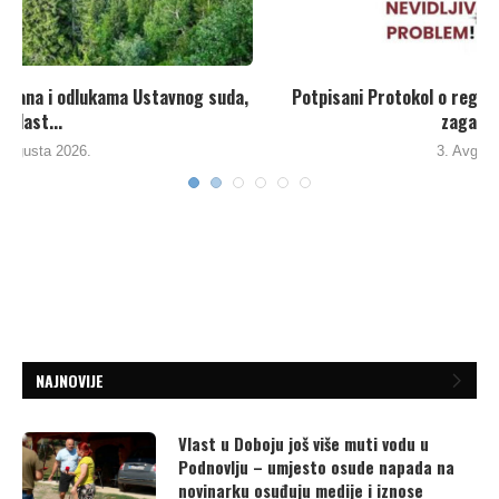
,
Potpisani Protokol o registrima ispuštanja i prenosu
zagađujućih...
3. Avgusta 2026.
NAJNOVIJE
Vlast u Doboju još više muti vodu u
Podnovlju – umjesto osude napada na
novinarku osuđuju medije i iznose