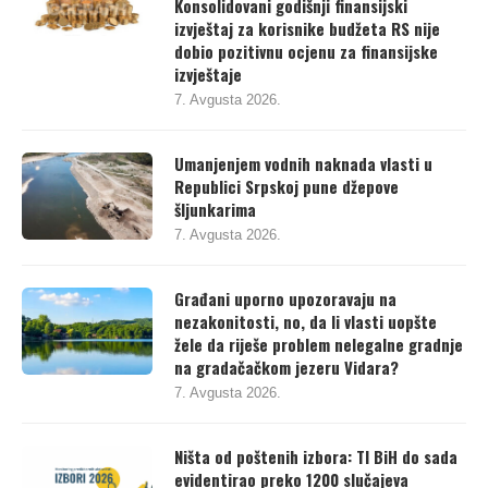
revizija u Republici Srpskoj
Konsolidovani godišnji finansijski
izvještaj za korisnike budžeta RS nije
dobio pozitivnu ocjenu za finansijske
izvještaje
7. Avgusta 2026.
Umanjenjem vodnih naknada vlasti u
Republici Srpskoj pune džepove
šljunkarima
7. Avgusta 2026.
Građani uporno upozoravaju na
nezakonitosti, no, da li vlasti uopšte
žele da riješe problem nelegalne gradnje
na gradačačkom jezeru Vidara?
7. Avgusta 2026.
Ništa od poštenih izbora: TI BiH do sada