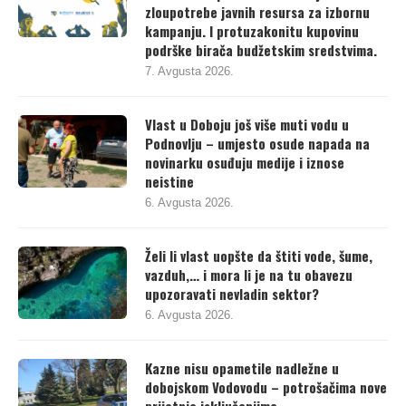
evidentirao preko 1200 slučajeva
zloupotrebe javnih resursa za izbornu
kampanju. I protuzakonitu kupovinu
podrške birača budžetskim sredstvima.
7. Avgusta 2026.
Vlast u Doboju još više muti vodu u
Podnovlju – umjesto osude napada na
novinarku osuđuju medije i iznose
neistine
6. Avgusta 2026.
Želi li vlast uopšte da štiti vode, šume,
vazduh,… i mora li je na tu obavezu
upozoravati nevladin sektor?
6. Avgusta 2026.
Kazne nisu opametile nadležne u
dobojskom Vodovodu – potrošačima nove