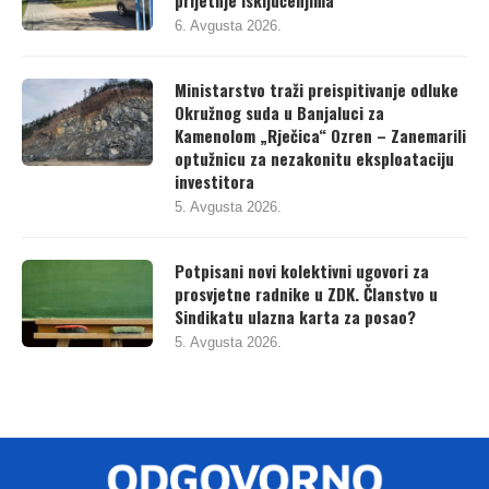
prijetnje isključenjima
6. Avgusta 2026.
Ministarstvo traži preispitivanje odluke
Okružnog suda u Banjaluci za
Kamenolom „Rječica“ Ozren – Zanemarili
optužnicu za nezakonitu eksploataciju
investitora
5. Avgusta 2026.
Potpisani novi kolektivni ugovori za
prosvjetne radnike u ZDK. Članstvo u
Sindikatu ulazna karta za posao?
5. Avgusta 2026.