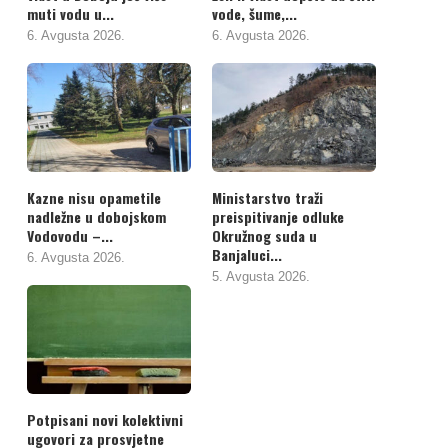
muti vodu u...
vode, šume,...
6. Avgusta 2026.
6. Avgusta 2026.
Kazne nisu opametile
Ministarstvo traži
nadležne u dobojskom
preispitivanje odluke
Vodovodu –...
Okružnog suda u
Banjaluci...
6. Avgusta 2026.
5. Avgusta 2026.
Potpisani novi kolektivni
ugovori za prosvjetne