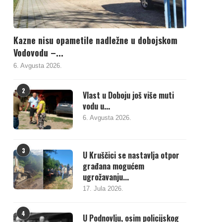
Kazne nisu opametile nadležne u dobojskom
Vodovodu –...
6. Avgusta 2026.
2
Vlast u Doboju još više muti
vodu u...
6. Avgusta 2026.
3
U Kruščici se nastavlja otpor
građana mogućem
ugrožavanju...
17. Jula 2026.
4
U Podnovlju, osim policijskog