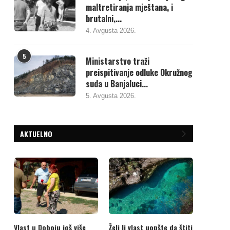
maltretiranja mještana, i
brutalni,...
4. Avgusta 2026.
5
Ministarstvo traži
preispitivanje odluke Okružnog
suda u Banjaluci...
5. Avgusta 2026.
AKTUELNO
Vlast u Doboju još više
Želi li vlast uopšte da štiti