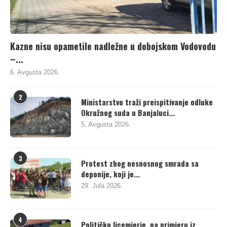
Kazne nisu opametile nadležne u dobojskom Vodovodu
–...
6. Avgusta 2026.
2
Ministarstvo traži preispitivanje odluke
Okružnog suda u Banjaluci...
5. Avgusta 2026.
3
Protest zbog nesnosnog smrada sa
deponije, koji je...
29. Jula 2026.
4
Političko licemjerje, na primjeru iz