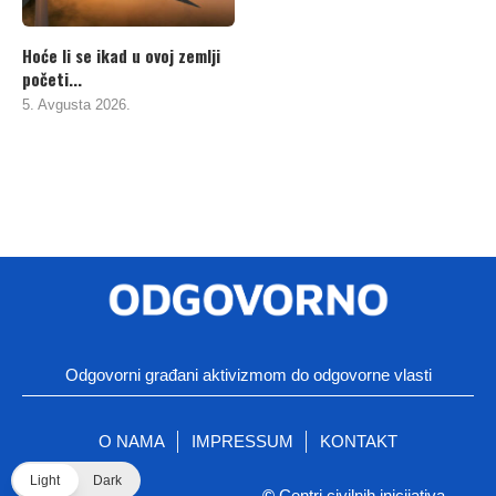
Hoće li se ikad u ovoj zemlji
početi...
5. Avgusta 2026.
Odgovorni građani aktivizmom do odgovorne vlasti
O NAMA
IMPRESSUM
KONTAKT
Light
Dark
©
Centri civilnih inicijativa