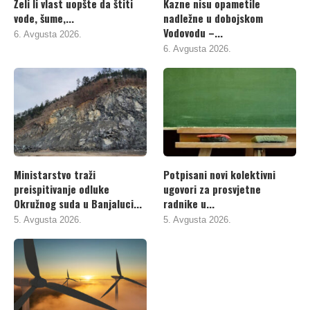
Želi li vlast uopšte da štiti
Kazne nisu opametile
vode, šume,...
nadležne u dobojskom
Vodovodu –...
6. Avgusta 2026.
6. Avgusta 2026.
Ministarstvo traži
Potpisani novi kolektivni
preispitivanje odluke
ugovori za prosvjetne
Okružnog suda u Banjaluci...
radnike u...
5. Avgusta 2026.
5. Avgusta 2026.