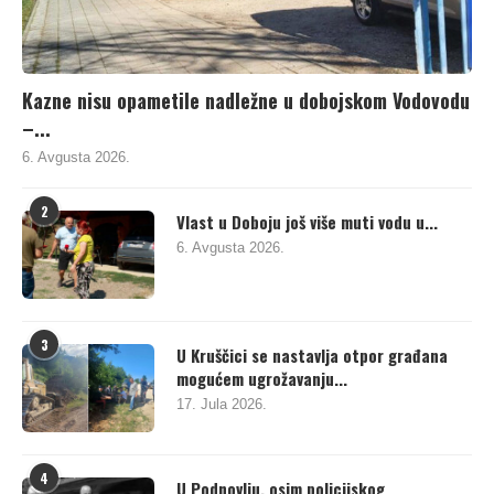
Kazne nisu opametile nadležne u dobojskom Vodovodu
–...
6. Avgusta 2026.
2
Vlast u Doboju još više muti vodu u...
6. Avgusta 2026.
3
U Kruščici se nastavlja otpor građana
mogućem ugrožavanju...
17. Jula 2026.
4
U Podnovlju, osim policijskog