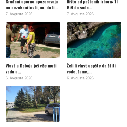
Građani uporno upozoravaju
Ništa od poštenih izbora: TI
na nezakonitosti, no, da li...
BiH do sada...
7. Avgusta 2026.
7. Avgusta 2026.
Vlast u Doboju još više muti
Želi li vlast uopšte da štiti
vodu u...
vode, šume,...
6. Avgusta 2026.
6. Avgusta 2026.