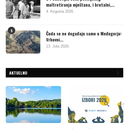
maltretiranja mještana, i brutalni,...
4. Avgusta 2026.
5
Čuda se ne događaju samo u Međugorju:
Vrhovni...
13. Jula 2026.
AKTUELNO