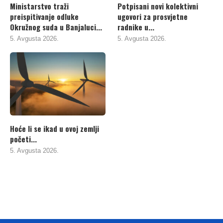
Ministarstvo traži
Potpisani novi kolektivni
preispitivanje odluke
ugovori za prosvjetne
Okružnog suda u Banjaluci...
radnike u...
5. Avgusta 2026.
5. Avgusta 2026.
Hoće li se ikad u ovoj zemlji
početi...
5. Avgusta 2026.