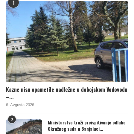
1
Kazne nisu opametile nadležne u dobojskom Vodovodu
–...
6. Avgusta 2026.
2
Ministarstvo traži preispitivanje odluke
Okružnog suda u Banjaluci...