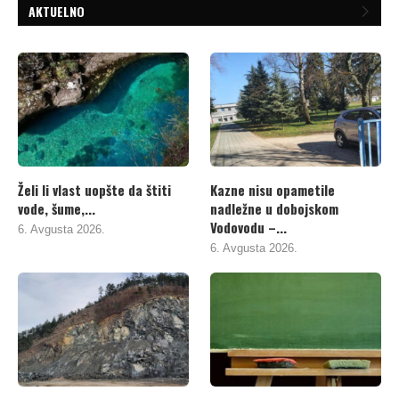
AKTUELNO
Želi li vlast uopšte da štiti
Kazne nisu opametile
vode, šume,...
nadležne u dobojskom
Vodovodu –...
6. Avgusta 2026.
6. Avgusta 2026.