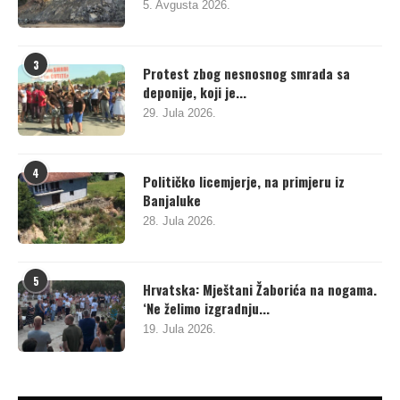
5. Avgusta 2026.
3
Protest zbog nesnosnog smrada sa
deponije, koji je...
29. Jula 2026.
4
Političko licemjerje, na primjeru iz
Banjaluke
28. Jula 2026.
5
Hrvatska: Mještani Žaborića na nogama.
‘Ne želimo izgradnju...
19. Jula 2026.