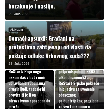
bezakonje i nasilje.
29. Jula 2026.
Aktivizam
Domaći apsurdi: Građani na
protestima zahtjevaju od vlasti da
poštuje odluke Vrhovnog suda???
U fokusu
Nakon saobraćajne
23. Jula 2026.
nesreće koju je skrivila
U fokusu
ReStart: Prije nego
potpredsjednica NSRS u
nekom daš vlast i moć
alkoholisanom stanju,
upravljanja sudbinama
ReStart Srpske pokreće
drugih ljudi, trebalo bi
inicijativu za uvođenje
provjeriti je li on
obaveznog
zdravstveno sposoban da
psihijatrijskog pregleda
je vrši
za sve funkcionere