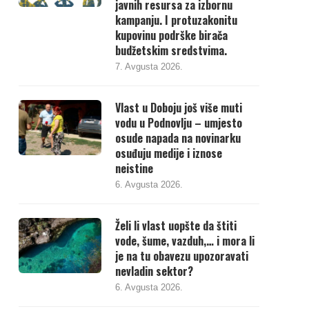
javnih resursa za izbornu
kampanju. I protuzakonitu
kupovinu podrške birača
budžetskim sredstvima.
7. Avgusta 2026.
Vlast u Doboju još više muti
vodu u Podnovlju – umjesto
osude napada na novinarku
osuđuju medije i iznose
neistine
6. Avgusta 2026.
Želi li vlast uopšte da štiti
vode, šume, vazduh,… i mora li
je na tu obavezu upozoravati
nevladin sektor?
6. Avgusta 2026.