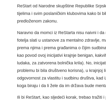
ReStart od Narodne skupštine Republike Srpske
tijelima i svim poslaničkim klubovima kako bi bi
predloženom zakonu.
Naravno da momci iz ReStarta nisu naivni i da 
fotelja slati u ustanove za mentalno zdravlje, ma
prema njima i prema građanima o čijim sudbinam
kao povod ovoj inicijativi krajnje benigan, kakvi
ludaka, za zatvorena bolnička krila). No, inici
problemu bi bila društveno korisna), u krajnjoj
odgovornost za vlastitu i sudbinu društva, kad i
koga biraju i da li žele da im država bude ment
Ili bi ReStart, kao sljedeći korak, trebao traži