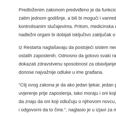
Predloženim zakonom predviđeno je da funkcion
zatim jednom godišnje, a bili bi mogući i vanre
kontrolisanim slučajevima. Pritom, medicinska d
nadležni organi bi dobijali isključivo zaključak
Iz Restarta naglašavaju da postojeći sistem ne
ostalih zaposlenih. Odnosno da gotovo svaki r
dokazati zdravstvenu sposobnost za obavljanje 
donose najvažnije odluke u ime građana.
“Cilj ovog zakona je da ako jedan ljekar, jedan 
uvjerenje prije zaposlenja, tako moraju i oni ko
da znaju da oni koji odlučuju o njihovom novcu
i odgovorni da to čine.”, naglasio je u izjavi z