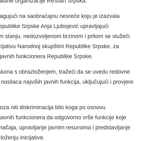
ladine organizacije ReStart Srpska.
eagujući na saobraćajnu nesreće koju je izazvala
publike Srpske Anja Ljubojević upravljajući
m stanju, nedozvoljenom brzinom i pritom se služeći
cijativu Narodnoj skupštini Republike Srpske, za
javnih funkcionera Republike Srpske.
g zakona s obrazloženjem, tražeći da se uvedu redovne
silaca najviših javnih funkcija, uključujući i provjere
oza niti diskriminacija bilo koga po osnovu
javnih funkcionera da odgovorno vrše funkcije koje
čaja, upravljanje javnim resursima i predstavljanje
oženju inicijative.