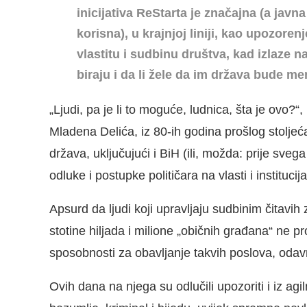
inicijativa ReStarta je značajna (a jav
korisna), u krajnjoj liniji, kao upozor
vlastitu i sudbinu društva, kad izlaze n
biraju i da li žele da im država bude m
„Ljudi, pa je li to moguće, ludnica, šta je ovo
Mladena Delića, iz 80-ih godina prošlog stoljeća
država, uključujući i BiH (ili, možda: prije svega
odluke i postupke političara na vlasti i instituc
Apsurd da ljudi koji upravljaju sudbinim čitavih
stotine hiljada i milione „običnih građana“ ne 
sposobnosti za obavljanje takvih poslova, odav
Ovih dana na njega su odlučili upozoriti i iz agi