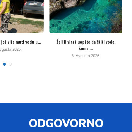
Ministarstvo traži preispitivanje odluke
Potpisani novi kolektivni u
Okružnog suda u Banjaluci...
prosvjetne radnike u.
5. Avgusta 2026.
5. Avgusta 2026.