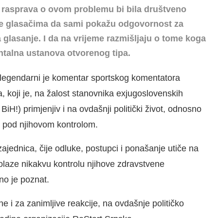
na rasprava o ovom problemu bi bila društveno
enje glasačima da sami pokažu odgovornost za
a glasanje. I da na vrijeme razmišljaju o tome koga
entalna ustanova otvorenog tipa.
?“, legendarni je komentar sportskog komentatora
, koji je, na žalost stanovnika exjugoslovenskih
 BiH!) primjenjiv i na ovdašnji politički život, odnosno
ija pod njihovom kontrolom.
 zajednica, čije odluke, postupci i ponašanje utiče na
prolaze nikakvu kontrolu njihove zdravstvene
no je poznat.
lne i za zanimljive reakcije, na ovdašnje političko