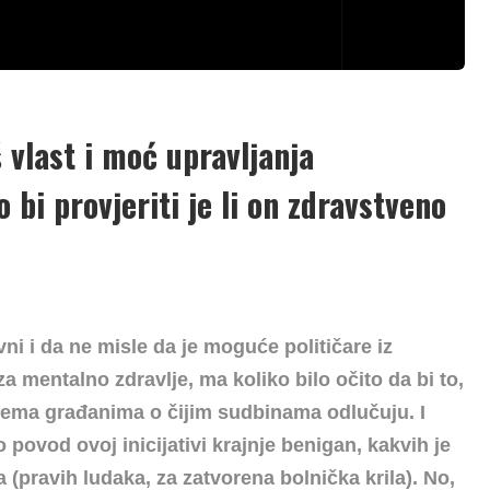
vlast i moć upravljanja
 bi provjeriti je li on zdravstveno
i i da ne misle da je moguće političare iz
za mentalno zdravlje, ma koliko bilo očito da bi to,
rema građanima o čijim sudbinama odlučuju. I
o povod ovoj inicijativi krajnje benigan, kakvih je
a (pravih ludaka, za zatvorena bolnička krila). No,