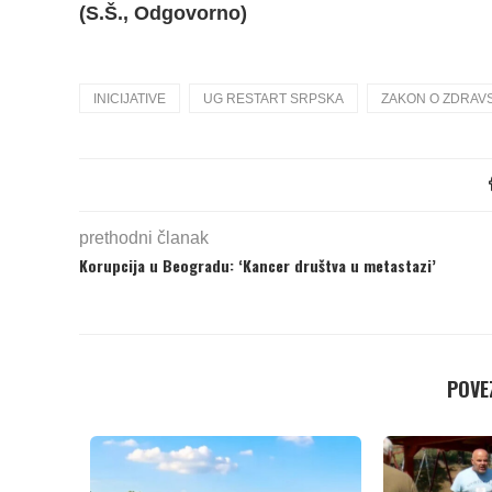
(S.Š., Odgovorno)
INICIJATIVE
UG RESTART SRPSKA
ZAKON O ZDRAV
prethodni članak
Korupcija u Beogradu: ‘Kancer društva u metastazi’
POVEZ