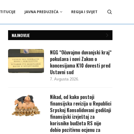
TITUCIJE
JAVNA PREDUZEĆA
REGIJA I SVIJET
NAJNOVIJE
NGG “Očuvajmo duvanjski kraj“
pokušava i novi Zakon o
koncesijama K10 dovesti pred
Ustavni sud
7. Avgusta 2026.
Nikad, od kako postoji
finansijska revizija u Republici
Srpskoj Konsolidovani godišnji
finansijski izvještaj za
korisnike budžeta RS nije
dobio pozitivnu ocjenu za