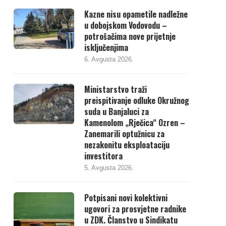
Kazne nisu opametile nadležne
u dobojskom Vodovodu –
potrošačima nove prijetnje
isključenjima
6. Avgusta 2026.
Ministarstvo traži
preispitivanje odluke Okružnog
suda u Banjaluci za
Kamenolom „Rječica“ Ozren –
Zanemarili optužnicu za
nezakonitu eksploataciju
investitora
5. Avgusta 2026.
Potpisani novi kolektivni
ugovori za prosvjetne radnike
u ZDK. Članstvo u Sindikatu