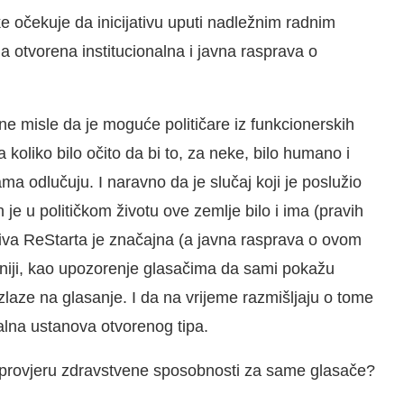
 očekuje da inicijativu uputi nadležnim radnim
la otvorena institucionalna i javna rasprava o
ne misle da je moguće političare iz funkcionerskih
 koliko bilo očito da bi to, za neke, bilo humano i
a odlučuju. I naravno da je slučaj koji je poslužio
h je u političkom životu ove zemlje bilo i ima (pravih
jativa ReStarta je značajna (a javna rasprava o ovom
 liniji, kao upozorenje glasačima da sami pokažu
zlaze na glasanje. I da na vrijeme razmišljaju o tome
alna ustanova otvorenog tipa.
ti i provjeru zdravstvene sposobnosti za same glasače?