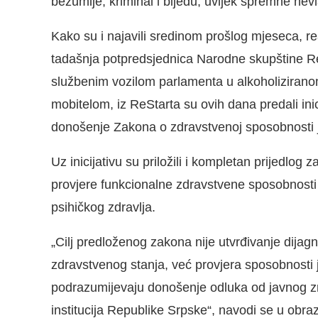
bezumlje, kriminal i bijedu, uvijek spremne nev
Kako su i najavili sredinom prošlog mjeseca, r
tadašnja potpredsjednica Narodne skupštine Re
službenim vozilom parlamenta u alkoholizirano
mobitelom, iz ReStarta su ovih dana predali ini
donošenje Zakona o zdravstvenoj sposobnosti 
Uz inicijativu su priložili i kompletan prijedlo
provjere funkcionalne zdravstvene sposobnosti no
psihičkog zdravlja.
„Cilj predloženog zakona nije utvrđivanje dijagn
zdravstvenog stanja, već provjera sposobnosti 
podrazumijevaju donošenje odluka od javnog zna
institucija Republike Srpske“, navodi se u obrazl