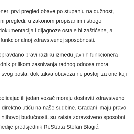
eri prvi pregled obave po stupanju na dužnost,
dni pregledi, u zakonom propisanim i strogo
okumentacija i dijagnoze ostale bi zaštićene, a
 o funkcionalnoj zdravstvenoj sposobnosti.
opravdano pravi razliku između javnih funkcionera i
adnik prilikom zasnivanja radnog odnosa mora
svog posla, dok takva obaveza ne postoji za one koji
policajac ili jedan vozač moraju dostaviti zdravstveno
ji direktno utiču na naše sudbine. Građani imaju pravo
, njihovoj budućnosti, su zaista zdravstveno sposobni
a medije predsjednik ReStarta Stefan Blagić.