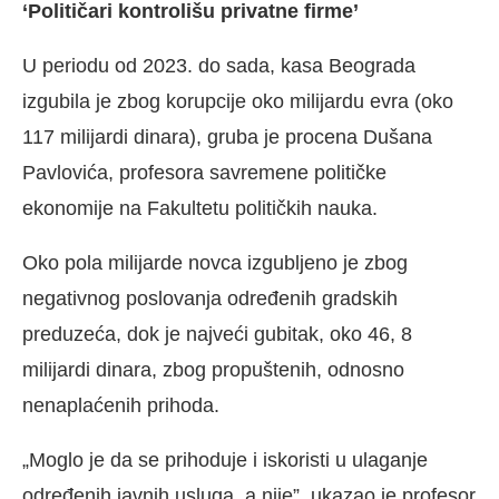
‘Političari kontrolišu privatne firme’
U periodu od 2023. do sada, kasa Beograda
izgubila je zbog korupcije oko milijardu evra (oko
117 milijardi dinara), gruba je procena Dušana
Pavlovića, profesora savremene političke
ekonomije na Fakultetu političkih nauka.
Oko pola milijarde novca izgubljeno je zbog
negativnog poslovanja određenih gradskih
preduzeća, dok je najveći gubitak, oko 46, 8
milijardi dinara, zbog propuštenih, odnosno
nenaplaćenih prihoda.
„Moglo je da se prihoduje i iskoristi u ulaganje
određenih javnih usluga, a nije”, ukazao je profesor