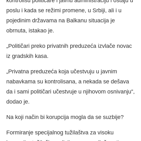
kontrolišu političare i javnu administraciju i ostaju u
poslu i kada se režimi promene, u Srbiji, ali i u
pojedinim državama na Balkanu situacija je
obrnuta, istakao je.
„Političari preko privatnih preduzeća izvlače novac
iz gradskih kasa.
„Privatna preduzeća koja učestvuju u javnim
nabavkama su kontrolisana, a nekada se dešava
da i sami političari učestvuje u njihovom osnivanju”,
dodao je.
Na koji način bi korupcija mogla da se suzbije?
Formiranje specijalnog tužilaštva za visoku