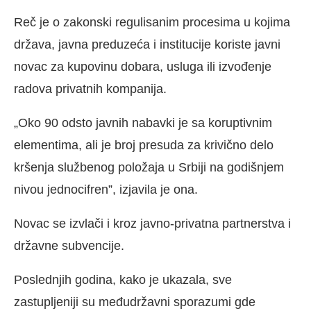
Reč je o zakonski regulisanim procesima u kojima
država, javna preduzeća i institucije koriste javni
novac za kupovinu dobara, usluga ili izvođenje
radova privatnih kompanija.
„Oko 90 odsto javnih nabavki je sa koruptivnim
elementima, ali je broj presuda za krivično delo
kršenja službenog položaja u Srbiji na godišnjem
nivou jednocifren”, izjavila je ona.
Novac se izvlači i kroz javno-privatna partnerstva i
državne subvencije.
Poslednjih godina, kako je ukazala, sve
zastupljeniji su međudržavni sporazumi gde