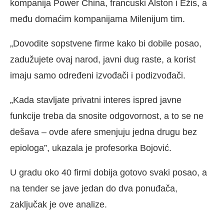
kompanija Power China, francuski Alston i Ežis, a
među domaćim kompanijama Milenijum tim.
„Dovodite sopstvene firme kako bi dobile posao,
zadužujete ovaj narod, javni dug raste, a korist
imaju samo određeni izvođači i podizvođači.
„Kada stavljate privatni interes ispred javne
funkcije treba da snosite odgovornost, a to se ne
dešava – ovde afere smenjuju jedna drugu bez
epiologa”, ukazala je profesorka Bojović.
U gradu oko 40 firmi dobija gotovo svaki posao, a
na tender se jave jedan do dva ponuđača,
zaključak je ove analize.