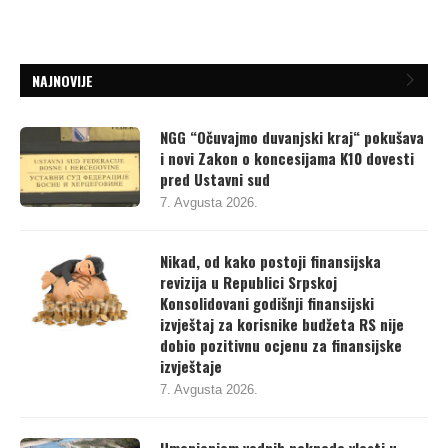
NAJNOVIJE
NGG “Očuvajmo duvanjski kraj“ pokušava
i novi Zakon o koncesijama K10 dovesti
pred Ustavni sud
7. Avgusta 2026.
Nikad, od kako postoji finansijska
revizija u Republici Srpskoj
Konsolidovani godišnji finansijski
izvještaj za korisnike budžeta RS nije
dobio pozitivnu ocjenu za finansijske
izvještaje
7. Avgusta 2026.
Umanjenjem vodnih naknada vlasti u