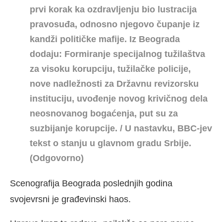
prvi korak ka ozdravljenju bio lustracija
pravosuđa, odnosno njegovo čupanje iz
kandži političke mafije. Iz Beograda
dodaju: Formiranje specijalnog tužilaštva
za visoku korupciju, tužilačke policije,
nove nadležnosti za Državnu revizorsku
instituciju, uvođenje novog krivičnog dela
neosnovanog bogaćenja, put su za
suzbijanje korupcije.
/ U nastavku, BBC-jev
tekst o stanju u glavnom gradu Srbije.
(Odgovorno)
Scenografija Beograda poslednjih godina
svojevrsni je građevinski haos.