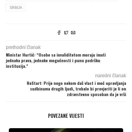
SRBIJA
prethodni članak
Ministar Hurtić: “Osobe sa invaliditetom moraju imati
jednaka prava, jednake mogućnosti i punu podršku
institucija.”
naredni članak
ReStart: Prije nego nekom daš vlast i moć upravljanja
sudbinama drugih ljudi, trebalo bi provjeriti je li on
zdravstveno sposoban da je vrši
POVEZANE VIJESTI