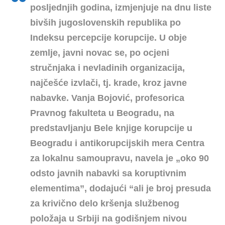
posljednjih godina, izmjenjuje na dnu liste
bivših jugoslovenskih republika po
Indeksu percepcije korupcije. U obje
zemlje, javni novac se, po ocjeni
stručnjaka i nevladinih organizacija,
najčešće izvlači, tj. krade, kroz javne
nabavke. Vanja Bojović, profesorica
Pravnog fakulteta u Beogradu, na
predstavljanju Bele knjige korupcije u
Beogradu i antikorupcijskih mera Centra
za lokalnu samoupravu, navela je „oko 90
odsto javnih nabavki sa koruptivnim
elementima”, dodajući “ali je broj presuda
za krivično delo kršenja službenog
položaja u Srbiji na godišnjem nivou