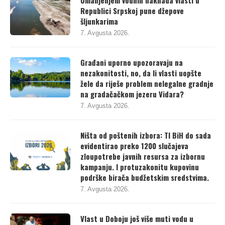
Republici Srpskoj pune džepove
šljunkarima
7. Avgusta 2026.
Građani uporno upozoravaju na
nezakonitosti, no, da li vlasti uopšte
žele da riješe problem nelegalne gradnje
na gradačačkom jezeru Vidara?
7. Avgusta 2026.
Ništa od poštenih izbora: TI BiH do sada
evidentirao preko 1200 slučajeva
zloupotrebe javnih resursa za izbornu
kampanju. I protuzakonitu kupovinu
podrške birača budžetskim sredstvima.
7. Avgusta 2026.
Vlast u Doboju još više muti vodu u