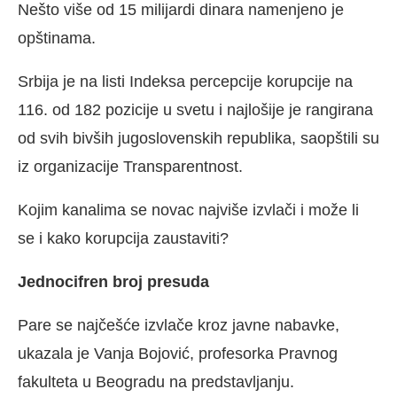
Nešto više od 15 milijardi dinara namenjeno je
opštinama.
Srbija je na listi Indeksa percepcije korupcije na
116. od 182 pozicije u svetu i najlošije je rangirana
od svih bivših jugoslovenskih republika, saopštili su
iz organizacije Transparentnost.
Kojim kanalima se novac najviše izvlači i može li
se i kako korupcija zaustaviti?
Jednocifren broj presuda
Pare se najčešće izvlače kroz javne nabavke,
ukazala je Vanja Bojović, profesorka Pravnog
fakulteta u Beogradu na predstavljanju.