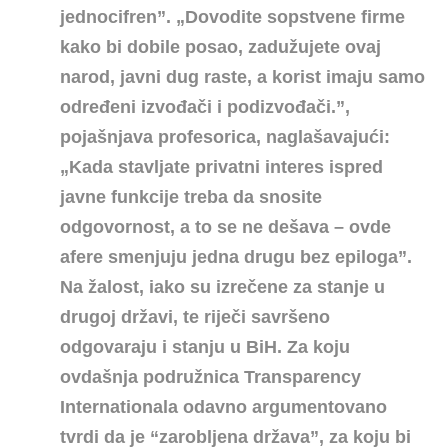
jednocifren”. „Dovodite sopstvene firme
kako bi dobile posao, zadužujete ovaj
narod, javni dug raste, a korist imaju samo
određeni izvođači i podizvođači.”,
pojašnjava profesorica, naglašavajući:
„Kada stavljate privatni interes ispred
javne funkcije treba da snosite
odgovornost, a to se ne dešava – ovde
afere smenjuju jedna drugu bez epiloga”.
Na žalost, iako su izrečene za stanje u
drugoj državi, te riječi savršeno
odgovaraju i stanju u BiH. Za koju
ovdašnja podružnica Transparency
Internationala odavno argumentovano
tvrdi da je “zarobljena država”, za koju bi