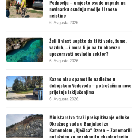
Podnovlju – umjesto osude napada na
novinarku osuđuju medije i iznose
neistine
6. Avgusta 2026.
Želi li vlast uopšte da štiti vode, šume,
vazduh,… i mora li je na tu obavezu
upozoravati nevladin sektor?
6. Avgusta 2026.
Kazne nisu opametile nadležne u
dobojskom Vodovodu – potrošačima nove
prijetnje isključenjima
6. Avgusta 2026.
Ministarstvo traži preispitivanje odluke
Okružnog suda u Banjaluci za
Kamenolom „Rječica“ Ozren – Zanemarili
optužnicu za nezakonitu eksploataciju