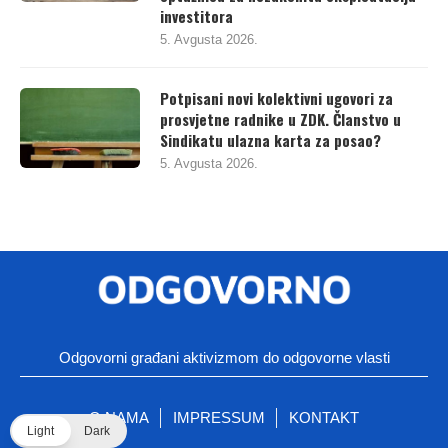
investitora
5. Avgusta 2026.
Potpisani novi kolektivni ugovori za
prosvjetne radnike u ZDK. Članstvo u
Sindikatu ulazna karta za posao?
5. Avgusta 2026.
Odgovorni građani aktivizmom do odgovorne vlasti
O NAMA
IMPRESSUM
KONTAKT
Light
Dark