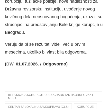
korupciju, tužilačke policije, nove nadležnosti za
Državnu revizorsku instituciju, uvođenje novog
krivičnog dela neosnovanog bogaćenja, ukazali su
stručnjaci na predstavljanju Bele knjige korupcije u
Beogradu.
Veruju da bi se rezultati videli već u prvim
mesecima, ukoliko bi vlast bila odgovorna.
(DW, 01.07.2026. / Odgovorno)
BELA KNJIGA KORUPCIJE U BEOGRADU I ANTIKORUPCIJSKIH
MERA
CENTAR ZA LOKALNU SAMOUPRAVU (CLS)
KORUPCIJE