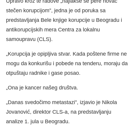
Upravo kroz te radove „najlakše se pere novac
stečen korupcijom”, jedna je od poruka sa
predstavljanja Bele knjige korupcije u Beogradu i
antikorupcijskih mera Centra za lokalnu
samoupravu (CLS).
„Korupcija je opipljiva stvar. Kada poštene firme ne
mogu da konkurišu i pobede na tenderu, moraju da
otpuštaju radnike i gase posao.
„Ona je kancer našeg društva.
„Danas svedočimo metastazi”, izjavio je Nikola
Jovanović, direktor CLS-a, na predstavljanju
analize 1. jula u Beogradu.