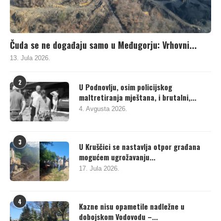
Čuda se ne događaju samo u Međugorju: Vrhovni...
13. Jula 2026.
2
U Podnovlju, osim policijskog
maltretiranja mještana, i brutalni,...
4. Avgusta 2026.
3
U Kruščici se nastavlja otpor građana
mogućem ugrožavanju...
17. Jula 2026.
4
Kazne nisu opametile nadležne u
dobojskom Vodovodu –...