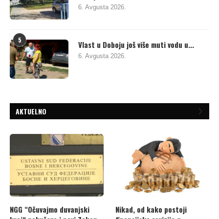
6. Avgusta 2026.
5
Vlast u Doboju još više muti vodu u...
6. Avgusta 2026.
AKTUELNO
NGG “Očuvajmo duvanjski
Nikad, od kako postoji