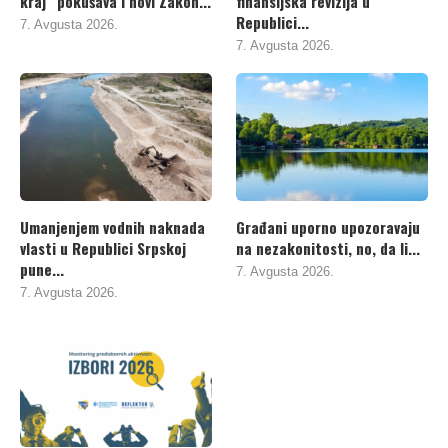
kraj“ pokušava i novi Zakon...
finansijska revizija u
Republici...
7. Avgusta 2026.
7. Avgusta 2026.
Umanjenjem vodnih naknada
Građani uporno upozoravaju
vlasti u Republici Srpskoj
na nezakonitosti, no, da li...
pune...
7. Avgusta 2026.
7. Avgusta 2026.