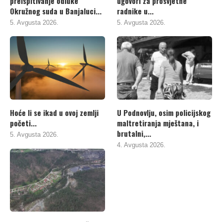
preispitivanje odluke
ugovori za prosvjetne
Okružnog suda u Banjaluci...
radnike u...
5. Avgusta 2026.
5. Avgusta 2026.
Hoće li se ikad u ovoj zemlji
U Podnovlju, osim policijskog
početi...
maltretiranja mještana, i
brutalni,...
5. Avgusta 2026.
4. Avgusta 2026.