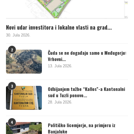
Novi udar investitora i lokalne vlasti na grad...
30. Jula 2026.
2
Čuda se ne događaju samo u Međugorju:
Vrhovni...
13. Jula 2026.
3
Odbijanjem tužbe “Kallos”-a Kantonalni
sud u Tuzli ponovo...
28. Jula 2026.
4
Političko licemjerje, na primjeru iz
Banjaluke