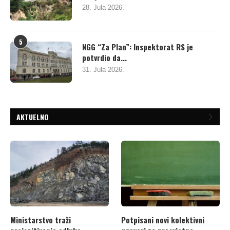
28. Jula 2026.
5
NGG “Za Plan”: Inspektorat RS je
potvrdio da...
31. Jula 2026.
AKTUELNO
Ministarstvo traži
Potpisani novi kolektivni