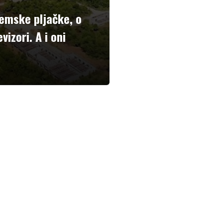
temske pljačke, o
vizori. A i oni