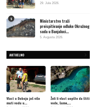
29. Jula 2026.
5
Ministarstvo traži
preispitivanje odluke Okružnog
suda u Banjaluci...
5. Avgusta 2026.
AKTUELNO
Vlast u Doboju još više
Želi li vlast uopšte da štiti
muti vodu u...
vode, šume,...