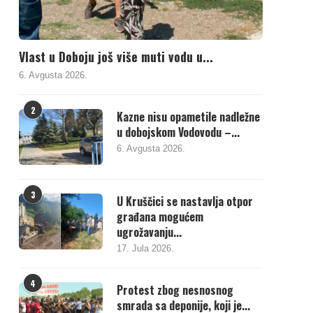
Vlast u Doboju još više muti vodu u...
6. Avgusta 2026.
2
Kazne nisu opametile nadležne
u dobojskom Vodovodu –...
6. Avgusta 2026.
3
U Kruščici se nastavlja otpor
građana mogućem
ugrožavanju...
17. Jula 2026.
4
Protest zbog nesnosnog
smrada sa deponije, koji je...