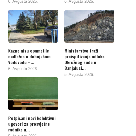
6. Avgusta 2026.
6. Avgusta 2026.
Kazne nisu opametile
Ministarstvo traži
nadležne u dobojskom
preispitivanje odluke
Vodovodu –...
Okružnog suda u
Banjaluci...
6. Avgusta 2026.
5. Avgusta 2026.
Potpisani novi kolektivni
ugovori za prosvjetne
radnike u...