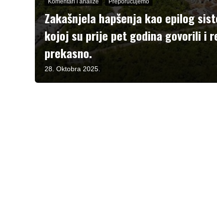
Komentari i analize
Preporučujemo
Zakašnjela hapšenja kao epilog sis
kojoj su prije pet godina govorili i re
prekasno.
28. Oktobra 2025.