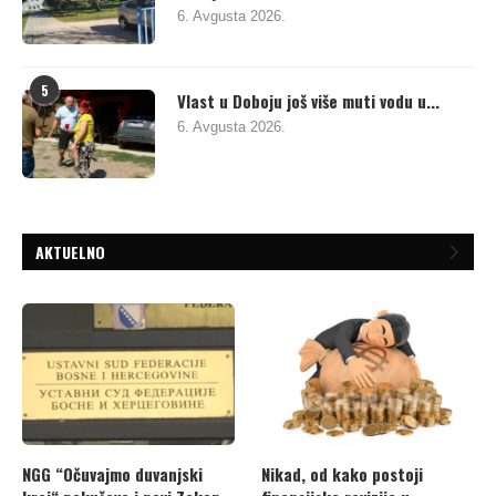
6. Avgusta 2026.
5
Vlast u Doboju još više muti vodu u...
6. Avgusta 2026.
AKTUELNO
NGG “Očuvajmo duvanjski
Nikad, od kako postoji