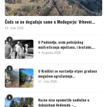
Čuda se ne događaju samo u Međugorju: Vrhovni...
13. Jula 2026.
2
U Podnovlju, osim policijskog
maltretiranja mještana, i brutalni,...
4. Avgusta 2026.
3
U Kruščici se nastavlja otpor građana
mogućem ugrožavanju...
17. Jula 2026.
4
Kazne nisu opametile nadležne u
dobojskom Vodovodu –...