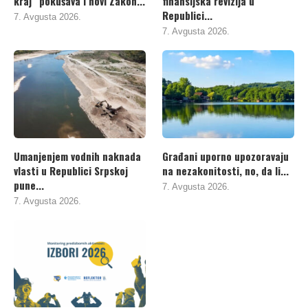
kraj“ pokušava i novi Zakon...
finansijska revizija u
Republici...
7. Avgusta 2026.
7. Avgusta 2026.
Umanjenjem vodnih naknada
Građani uporno upozoravaju
vlasti u Republici Srpskoj
na nezakonitosti, no, da li...
pune...
7. Avgusta 2026.
7. Avgusta 2026.