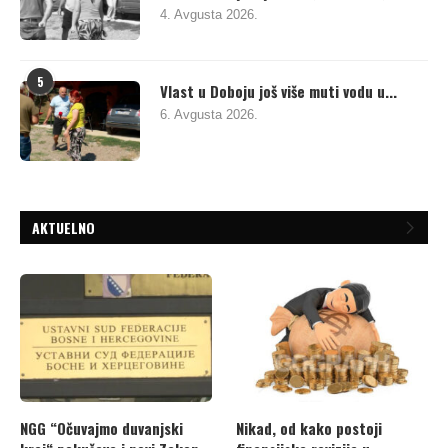
4. Avgusta 2026.
5
Vlast u Doboju još više muti vodu u...
6. Avgusta 2026.
AKTUELNO
NGG “Očuvajmo duvanjski
Nikad, od kako postoji