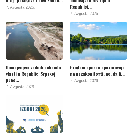
kraj“ pokušava i novi Zakon...
finansijska revizija u
Republici...
7. Avgusta 2026.
7. Avgusta 2026.
Umanjenjem vodnih naknada
Građani uporno upozoravaju
vlasti u Republici Srpskoj
na nezakonitosti, no, da li...
pune...
7. Avgusta 2026.
7. Avgusta 2026.