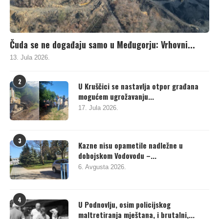
Čuda se ne događaju samo u Međugorju: Vrhovni...
13. Jula 2026.
2
U Kruščici se nastavlja otpor građana
mogućem ugrožavanju...
17. Jula 2026.
3
Kazne nisu opametile nadležne u
dobojskom Vodovodu –...
6. Avgusta 2026.
4
U Podnovlju, osim policijskog
maltretiranja mještana, i brutalni,...