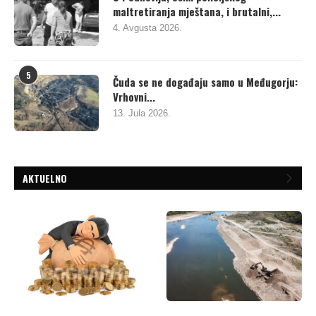
maltretiranja mještana, i brutalni,...
4. Avgusta 2026.
5
Čuda se ne događaju samo u Međugorju:
Vrhovni...
13. Jula 2026.
AKTUELNO