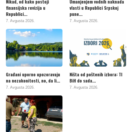
Nikad, od kako postoji
Umanjenjem vodnih naknada
finansijska revizija u
vlasti u Republici Srpskoj
Republici...
pune...
7. Avgusta 2026.
7. Avgusta 2026.
Građani uporno upozoravaju
Ništa od poštenih izbora: TI
na nezakonitosti, no, da li...
BiH do sada...
7. Avgusta 2026.
7. Avgusta 2026.