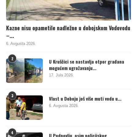
Kazne nisu opametile nadležne u dobojskom Vodovodu
–...
6. Avgusta 2026.
2
U Kruščici se nastavlja otpor građana
mogućem ugrožavanju...
17. Jula 2026.
3
Vlast u Doboju još više muti vodu u...
6. Avgusta 2026.
4
U Podnovlju, osim policijskog