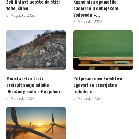
Želi li vlast uopšte da štiti
Kazne nisu opametile
vode, šume,...
nadležne u dobojskom
Vodovodu –...
6. Avgusta 2026.
6. Avgusta 2026.
Ministarstvo traži
Potpisani novi kolektivni
preispitivanje odluke
ugovori za prosvjetne
Okružnog suda u Banjaluci...
radnike u...
5. Avgusta 2026.
5. Avgusta 2026.