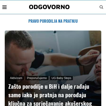
PRAVO PORODILJA NA PRATNJU
Aktivizam
Preporučujemo
UG Baby Steps
Zašto porodilje u BiH i dalje rađaju
same iako je pratnja na porođaju
ključna za sprječavanje akušerskog