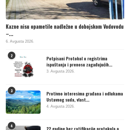
Kazne nisu opametile nadležne u dobojskom Vodovodu
–...
6. Avgusta 2026.
2
Potpisani Protokol o registrima
ispuštanja i prenosu zagađujućih...
3. Avgusta 2026.
3
Protivno interesima građana i odlukama
Ustavnog suda, vlast...
4. Avgusta 2026.
4
22 godine bez ratifikacije protokola o