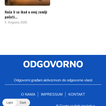
Hoće li se ikad u ovoj zemlji
početi...
5. Avgusta 2026.
Odgovorni građani aktivizmom do odgovorne vlasti
O NAMA
IMPRESSUM
KONTAKT
Light
Dark
©
Centri civilnih inicijativa