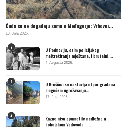
Čuda se ne događaju samo u Međugorju: Vrhovni...
13. Jula 2026.
2
U Podnovlju, osim policijskog
maltretiranja mještana, i brutalni,...
4. Avgusta 2026.
3
U Kruščici se nastavlja otpor građana
mogućem ugrožavanju...
17. Jula 2026.
4
Kazne nisu opametile nadležne u
dobojskom Vodovodu –...