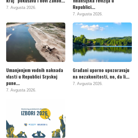
kraj“ pokušava i novi Zakon...
finansijska revizija u
Republici...
7. Avgusta 2026.
7. Avgusta 2026.
Umanjenjem vodnih naknada
Građani uporno upozoravaju
vlasti u Republici Srpskoj
na nezakonitosti, no, da li...
pune...
7. Avgusta 2026.
7. Avgusta 2026.