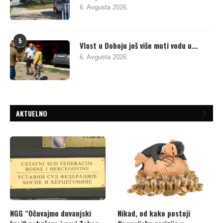
6. Avgusta 2026.
5
Vlast u Doboju još više muti vodu u...
6. Avgusta 2026.
AKTUELNO
NGG “Očuvajmo duvanjski
Nikad, od kako postoji